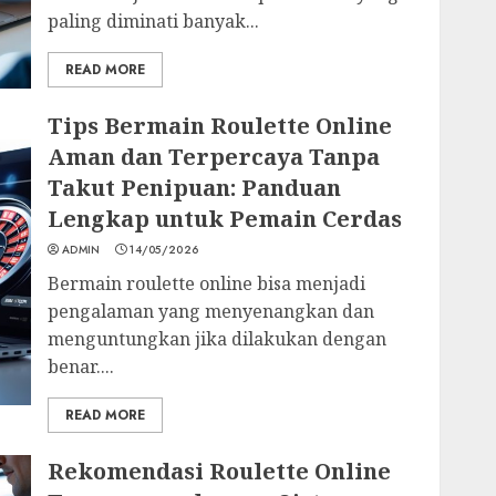
paling diminati banyak...
READ MORE
Tips Bermain Roulette Online
Aman dan Terpercaya Tanpa
Takut Penipuan: Panduan
Lengkap untuk Pemain Cerdas
ADMIN
14/05/2026
Bermain roulette online bisa menjadi
pengalaman yang menyenangkan dan
menguntungkan jika dilakukan dengan
benar....
READ MORE
Rekomendasi Roulette Online