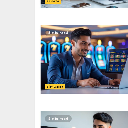
Roulette
5 min read
Slot Gacor
5 min read