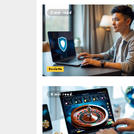
5 min read
Roulette
6 min read