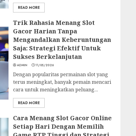
READ MORE
Trik Rahasia Menang Slot
Gacor Harian Tanpa
Mengandalkan Keberuntungan
Saja: Strategi Efektif Untuk
Sukses Berkelanjutan
ADMIN
11/05/2026
Dengan popularitas permainan slot yang
terus meningkat, banyak pemain mencari
cara untuk meningkatkan peluang...
READ MORE
Cara Menang Slot Gacor Online
Setiap Hari Dengan Memilih
Game RTP Tinggi dan Strategi