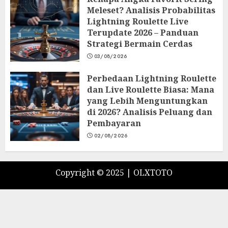
Meleset? Analisis Probabilitas
Lightning Roulette Live
Terupdate 2026 – Panduan
Strategi Bermain Cerdas
03/08/2026
Perbedaan Lightning Roulette
dan Live Roulette Biasa: Mana
yang Lebih Menguntungkan
di 2026? Analisis Peluang dan
Pembayaran
02/08/2026
Copyright © 2025 |
OLXTOTO