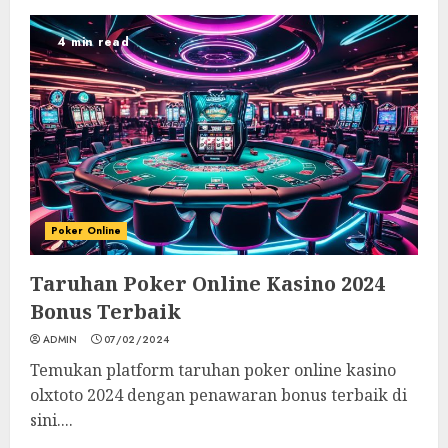
4 min read
Poker Online
Taruhan Poker Online Kasino 2024
Bonus Terbaik
ADMIN
07/02/2024
Temukan platform taruhan poker online kasino
olxtoto 2024 dengan penawaran bonus terbaik di
sini....