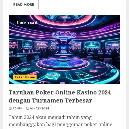
READ MORE
8 min read
Poker Online
Taruhan Poker Online Kasino 2024
dengan Turnamen Terbesar
ADMIN
06/02/2024
Tahun 2024 akan menjadi tahun yang
membanggakan bagi penggemar poker online