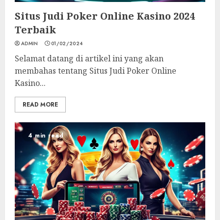
Situs Judi Poker Online Kasino 2024
Terbaik
ADMIN
01/02/2024
Selamat datang di artikel ini yang akan
membahas tentang Situs Judi Poker Online
Kasino...
READ MORE
4 min read