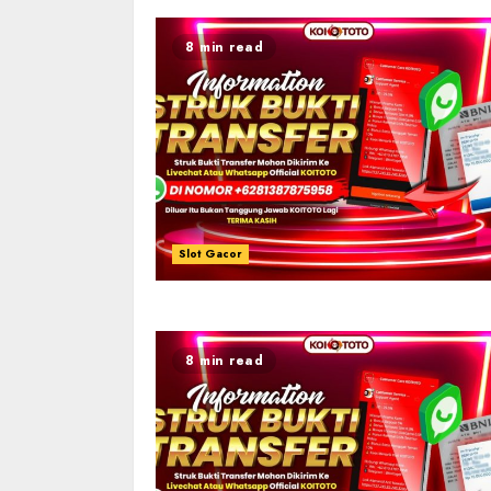
8 min read
Slot Gacor
8 min read