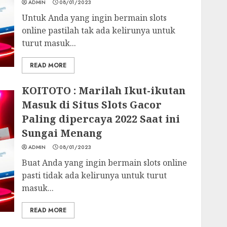
ADMIN
08/01/2023
Untuk Anda yang ingin bermain slots
online pastilah tak ada kelirunya untuk
turut masuk...
READ MORE
KOITOTO : Marilah Ikut-ikutan
Masuk di Situs Slots Gacor
Paling dipercaya 2022 Saat ini
Sungai Menang
ADMIN
08/01/2023
Buat Anda yang ingin bermain slots online
pasti tidak ada kelirunya untuk turut
masuk...
READ MORE