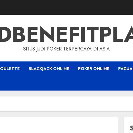
EDBENEFITP
SITUS JUDI POKER TERPERCAYA DI ASIA
ROULETTE
BLACKJACK ONLINE
POKER ONLINE
PACUA