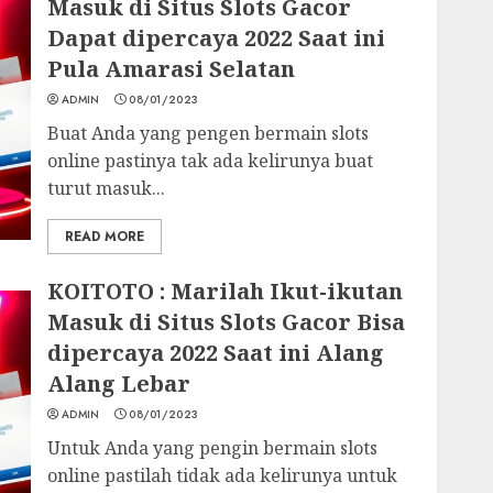
Masuk di Situs Slots Gacor
Dapat dipercaya 2022 Saat ini
Pula Amarasi Selatan
ADMIN
08/01/2023
Buat Anda yang pengen bermain slots
online pastinya tak ada kelirunya buat
turut masuk...
READ MORE
KOITOTO : Marilah Ikut-ikutan
Masuk di Situs Slots Gacor Bisa
dipercaya 2022 Saat ini Alang
Alang Lebar
ADMIN
08/01/2023
Untuk Anda yang pengin bermain slots
online pastilah tidak ada kelirunya untuk