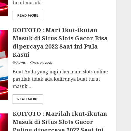
turut masuk...
READ MORE
KOITOTO : Mari Ikut-ikutan
Masuk di Situs Slots Gacor Bisa
dipercaya 2022 Saat ini Pula
Kasui
ADMIN
08/01/2023
Buat Anda yang ingin bermain slots online
pastilah tidak ada kelirunya buat turut
masuk...
READ MORE
KOITOTO : Marilah Ikut-ikutan
Masuk di Situs Slots Gacor
Paling dipercaya 2022 Saat ini