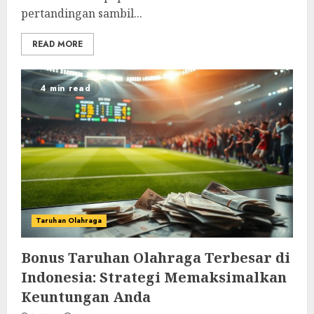
pertandingan sambil...
READ MORE
4 min read
Taruhan Olahraga
Bonus Taruhan Olahraga Terbesar di
Indonesia: Strategi Memaksimalkan
Keuntungan Anda