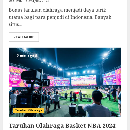
ADMIN
24/08/2025
Bonus taruhan olahraga menjadi daya tarik
utama bagi para penjudi di Indonesia. Banyak
situs...
READ MORE
5 min read
Taruhan Olahraga
Taruhan Olahraga Basket NBA 2024: