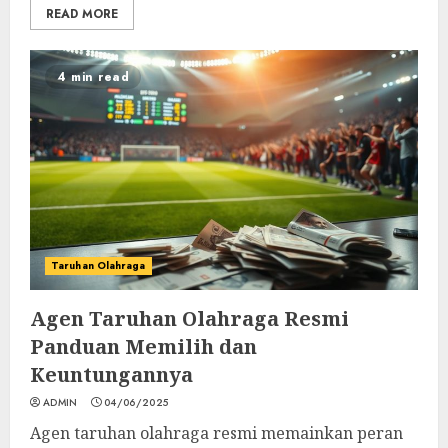
READ MORE
4 min read
Taruhan Olahraga
Agen Taruhan Olahraga Resmi
Panduan Memilih dan
Keuntungannya
ADMIN
04/06/2025
Agen taruhan olahraga resmi memainkan peran