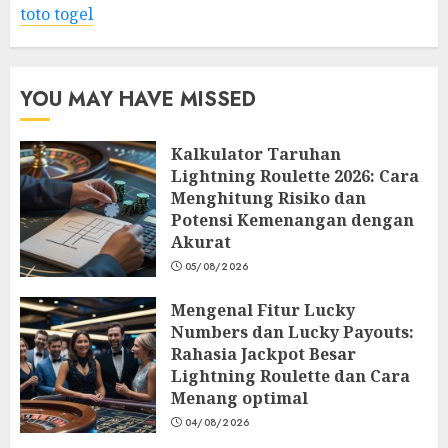
toto togel
YOU MAY HAVE MISSED
Kalkulator Taruhan
Lightning Roulette 2026: Cara
Menghitung Risiko dan
Potensi Kemenangan dengan
Akurat
05/08/2026
Mengenal Fitur Lucky
Numbers dan Lucky Payouts:
Rahasia Jackpot Besar
Lightning Roulette dan Cara
Menang optimal
04/08/2026