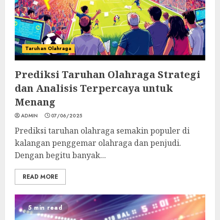
Taruhan Olahraga
Prediksi Taruhan Olahraga Strategi
dan Analisis Terpercaya untuk
Menang
ADMIN
07/06/2025
Prediksi taruhan olahraga semakin populer di
kalangan penggemar olahraga dan penjudi.
Dengan begitu banyak...
READ MORE
5 min read