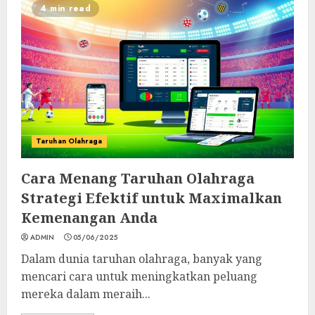
4 min read
Taruhan Olahraga
Cara Menang Taruhan Olahraga
Strategi Efektif untuk Maximalkan
Kemenangan Anda
ADMIN
05/06/2025
Dalam dunia taruhan olahraga, banyak yang
mencari cara untuk meningkatkan peluang
mereka dalam meraih...