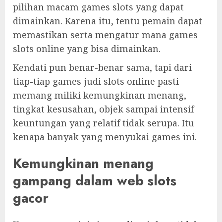
pilihan macam games slots yang dapat
dimainkan. Karena itu, tentu pemain dapat
memastikan serta mengatur mana games
slots online yang bisa dimainkan.
Kendati pun benar-benar sama, tapi dari
tiap-tiap games judi slots online pasti
memang miliki kemungkinan menang,
tingkat kesusahan, objek sampai intensif
keuntungan yang relatif tidak serupa. Itu
kenapa banyak yang menyukai games ini.
Kemungkinan menang
gampang dalam web slots
gacor