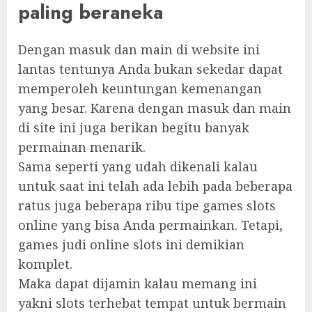
paling beraneka
Dengan masuk dan main di website ini
lantas tentunya Anda bukan sekedar dapat
memperoleh keuntungan kemenangan
yang besar. Karena dengan masuk dan main
di site ini juga berikan begitu banyak
permainan menarik.
Sama seperti yang udah dikenali kalau
untuk saat ini telah ada lebih pada beberapa
ratus juga beberapa ribu tipe games slots
online yang bisa Anda permainkan. Tetapi,
games judi online slots ini demikian
komplet.
Maka dapat dijamin kalau memang ini
yakni slots terhebat tempat untuk bermain