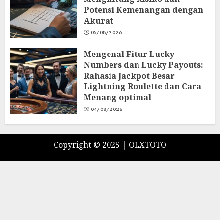
Potensi Kemenangan dengan
Akurat
05/08/2026
Mengenal Fitur Lucky
Numbers dan Lucky Payouts:
Rahasia Jackpot Besar
Lightning Roulette dan Cara
Menang optimal
04/08/2026
Copyright © 2025 |
OLXTOTO