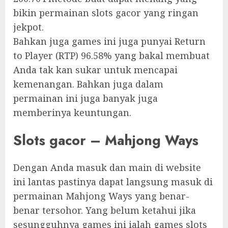
bikin permainan slots gacor yang ringan
jekpot.
Bahkan juga games ini juga punyai Return
to Player (RTP) 96.58% yang bakal membuat
Anda tak kan sukar untuk mencapai
kemenangan. Bahkan juga dalam
permainan ini juga banyak juga
memberinya keuntungan.
Slots gacor – Mahjong Ways
Dengan Anda masuk dan main di website
ini lantas pastinya dapat langsung masuk di
permainan Mahjong Ways yang benar-
benar tersohor. Yang belum ketahui jika
sesungguhnya games ini ialah games slots