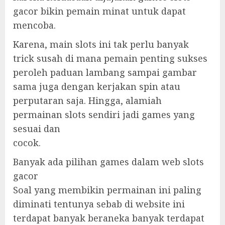
gacor bikin pemain minat untuk dapat
mencoba.
Karena, main slots ini tak perlu banyak
trick susah di mana pemain penting sukses
peroleh paduan lambang sampai gambar
sama juga dengan kerjakan spin atau
perputaran saja. Hingga, alamiah
permainan slots sendiri jadi games yang
sesuai dan
cocok.
Banyak ada pilihan games dalam web slots
gacor
Soal yang membikin permainan ini paling
diminati tentunya sebab di website ini
terdapat banyak beraneka banyak terdapat