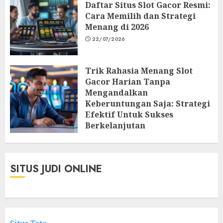
Daftar Situs Slot Gacor Resmi:
Cara Memilih dan Strategi
Menang di 2026
22/07/2026
Trik Rahasia Menang Slot
Gacor Harian Tanpa
Mengandalkan
Keberuntungan Saja: Strategi
Efektif Untuk Sukses
Berkelanjutan
11/05/2026
SITUS JUDI ONLINE