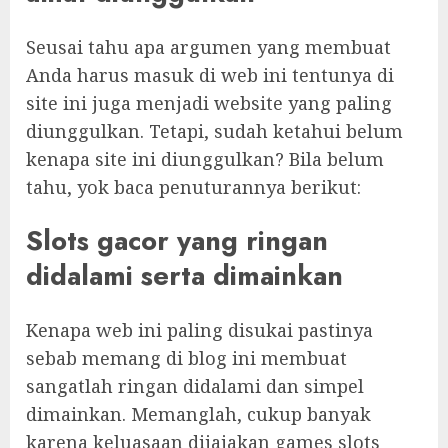
Seusai tahu apa argumen yang membuat
Anda harus masuk di web ini tentunya di
site ini juga menjadi website yang paling
diunggulkan. Tetapi, sudah ketahui belum
kenapa site ini diunggulkan? Bila belum
tahu, yok baca penuturannya berikut:
Slots gacor yang ringan
didalami serta dimainkan
Kenapa web ini paling disukai pastinya
sebab memang di blog ini membuat
sangatlah ringan didalami dan simpel
dimainkan. Memanglah, cukup banyak
karena keluasaan dijajakan games slots