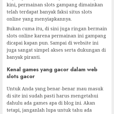
kini, permainan slots gampang dimainkan
telah terdapat banyak faksi situs slots
online yang menyiapkannya.
Bukan cuma itu, di sini juga ringan bermain
slots online karena permainan ini gampang
dicapai kapan pun. Sampai di website ini
juga sangat simpel akses serta dukungan di
banyak piranti.
Kenal games yang gacor dalam web
slots gacor
Untuk Anda yang benar-benar mau masuk
di site ini sudah pasti harus mengetahui
dahulu ada games apa di blog ini. Akan
tetapi, janganlah lupa untuk tahu ada