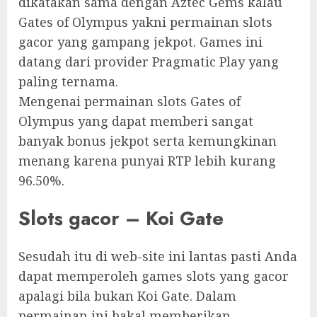
dikatakan sama dengan Aztec Gems kalau
Gates of Olympus yakni permainan slots
gacor yang gampang jekpot. Games ini
datang dari provider Pragmatic Play yang
paling ternama.
Mengenai permainan slots Gates of
Olympus yang dapat memberi sangat
banyak bonus jekpot serta kemungkinan
menang karena punyai RTP lebih kurang
96.50%.
Slots gacor – Koi Gate
Sesudah itu di web-site ini lantas pasti Anda
dapat memperoleh games slots yang gacor
apalagi bila bukan Koi Gate. Dalam
permainan ini bakal memberikan