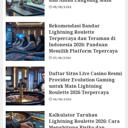
08/08/2026
Rekomendasi Bandar
Lightning Roulette
Terpercaya dan Teraman di
Indonesia 2026: Panduan
Memilih Platform Tepercaya
07/08/2026
Daftar Situs Live Casino Resmi
Provider Evolution Gaming
untuk Main Lightning
Roulette 2026 Terpercaya
06/08/2026
Kalkulator Taruhan
Lightning Roulette 2026: Cara
Menghitung Risiko dan