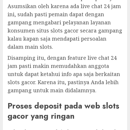
Asumsikan oleh karena ada live chat 24 jam
ini, sudah pasti pemain dapat dengan
gampang mengabari pelayanan layanan
konsumen situs slots gacor secara gampang
kalau kapan saja mendapati persoalan
dalam main slots.
Disamping itu, dengan feature live chat 24
jam pasti makin memudahkan anggota
untuk dapat ketahui info apa saja berkaitan
slots gacor. Karena itu, pastinya Anda lebih
gampang untuk main didalamnya.
Proses deposit pada web slots
gacor yang ringan