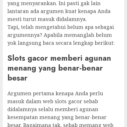
yang menyarankan. Ini pasti gak lain
lantaran ada argumen kuat kenapa Anda
mesti turut masuk didalamnya.
Tapi, telah mengetahui belum apa sebagai
argumennya? Apabila memanglah belum
yok langsung baca secara lengkap berikut:
Slots gacor memberi agunan
menang yang benar-benar
besar
Argumen pertama kenapa Anda perlu
masuk dalam web slots gacor sebab
didalamnya selalu memberi agunan
kesempatan menang yang benar-benar
besar. Bagaimana tak, sebab memang web