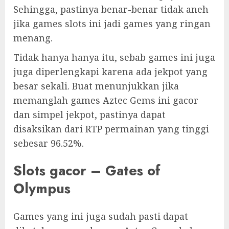
Sehingga, pastinya benar-benar tidak aneh
jika games slots ini jadi games yang ringan
menang.
Tidak hanya hanya itu, sebab games ini juga
juga diperlengkapi karena ada jekpot yang
besar sekali. Buat menunjukkan jika
memanglah games Aztec Gems ini gacor
dan simpel jekpot, pastinya dapat
disaksikan dari RTP permainan yang tinggi
sebesar 96.52%.
Slots gacor – Gates of
Olympus
Games yang ini juga sudah pasti dapat