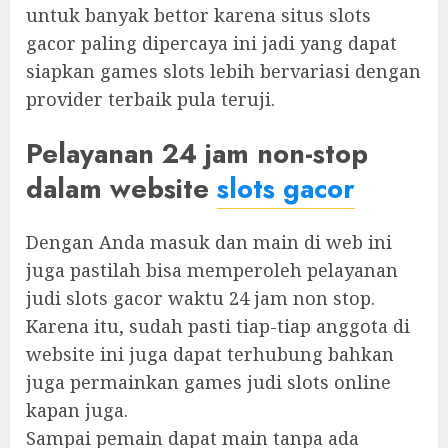
untuk banyak bettor karena situs slots
gacor paling dipercaya ini jadi yang dapat
siapkan games slots lebih bervariasi dengan
provider terbaik pula teruji.
Pelayanan 24 jam non-stop
dalam website
slots gacor
Dengan Anda masuk dan main di web ini
juga pastilah bisa memperoleh pelayanan
judi slots gacor waktu 24 jam non stop.
Karena itu, sudah pasti tiap-tiap anggota di
website ini juga dapat terhubung bahkan
juga permainkan games judi slots online
kapan juga.
Sampai pemain dapat main tanpa ada