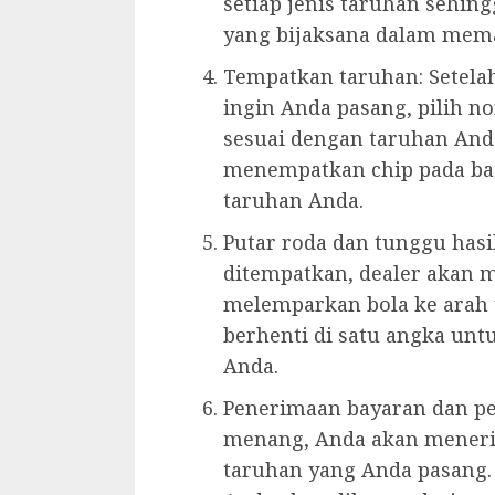
setiap jenis taruhan sehi
yang bijaksana dalam mem
Tempatkan taruhan: Setela
ingin Anda pasang, pilih 
sesuai dengan taruhan And
menempatkan chip pada bag
taruhan Anda.
Putar roda dan tunggu hasi
ditempatkan, dealer akan 
melemparkan bola ke arah 
berhenti di satu angka unt
Anda.
Penerimaan bayaran dan pe
menang, Anda akan meneri
taruhan yang Anda pasang. 