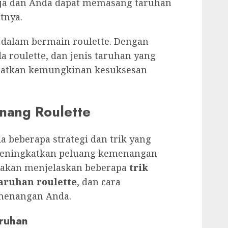
eja dan Anda dapat memasang taruhan
tnya.
 dalam bermain roulette. Dengan
 roulette, dan jenis taruhan yang
gkatkan kemungkinan kesuksesan
enang Roulette
a beberapa strategi dan trik yang
meningkatkan peluang kemenangan
i akan menjelaskan beberapa
trik
taruhan roulette
, dan cara
menangan Anda.
ruhan