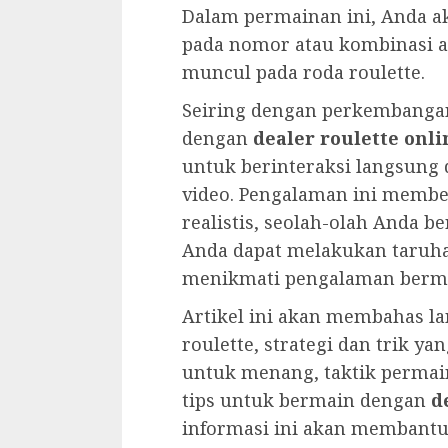
Dalam permainan ini, Anda 
pada nomor atau kombinasi a
muncul pada roda roulette.
Seiring dengan perkembangan
dengan
dealer roulette onli
untuk berinteraksi langsung 
video. Pengalaman ini member
realistis, seolah-olah Anda be
Anda dapat melakukan taruhan
menikmati pengalaman bermain
Artikel ini akan membahas l
roulette, strategi dan trik 
untuk menang, taktik permai
tips untuk bermain dengan
d
informasi ini akan memban