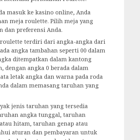
nda masuk ke kasino online, Anda
an meja roulette. Pilih meja yang
n dan preferensi Anda.
roulette terdiri dari angka-angka dari
i ada angka tambahan seperti 00 dalam
angka ditempatkan dalam kantong
, dengan angka 0 berada dalam
ata letak angka dan warna pada roda
nda dalam memasang taruhan yang
nyak jenis taruhan yang tersedia
aruhan angka tunggal, taruhan
atau hitam, taruhan genap atau
etahui aturan dan pembayaran untuk