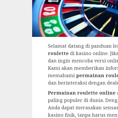
Selamat datang di panduan l
roulette
di kasino online. J
dan ingin mencoba versi onlin
Kami akan memberikan infor
memahami
permainan roule
dan berinteraksi dengan deale
Permainan roulette online
paling populer di dunia. Deng
Anda dapat merasakan sensas
kasino fisik, tanpa harus m