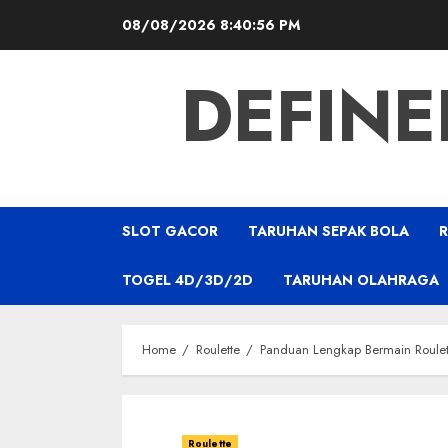
Skip
08/08/2026
8:40:57 PM
to
content
DEFIN
SLOT GACOR
TARUHAN SEPAK BOLA
TOGEL 4D/3D/2D
TARUHAN OLAHRAGA
Home
Roulette
Panduan Lengkap Bermain Roulett
Roulette