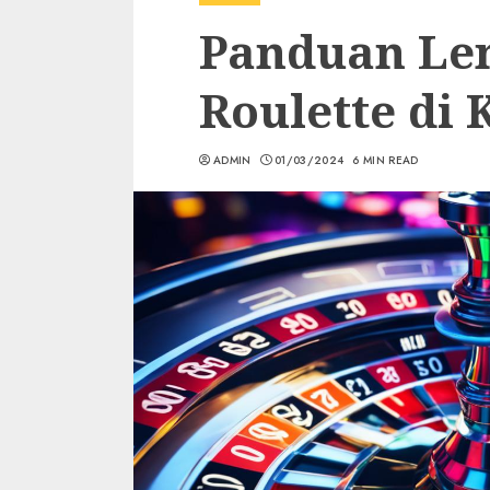
Panduan Le
Roulette di 
ADMIN
01/03/2024
6 MIN READ