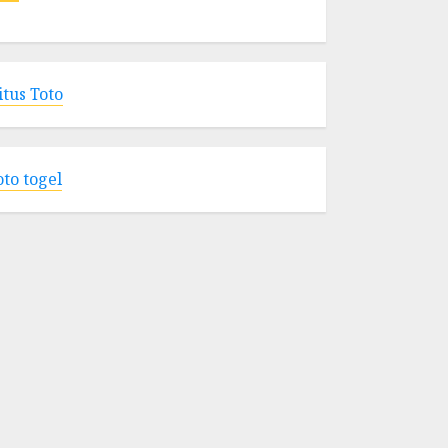
itus Toto
oto togel