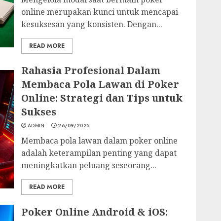
online merupakan kunci untuk mencapai
kesuksesan yang konsisten. Dengan...
READ MORE
Rahasia Profesional Dalam
Membaca Pola Lawan di Poker
Online: Strategi dan Tips untuk
Sukses
ADMIN
26/09/2025
Membaca pola lawan dalam poker online
adalah keterampilan penting yang dapat
meningkatkan peluang seseorang...
READ MORE
Poker Online Android & iOS: