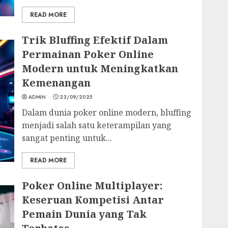
READ MORE
Trik Bluffing Efektif Dalam
Permainan Poker Online
Modern untuk Meningkatkan
Kemenangan
ADMIN
23/09/2025
Dalam dunia poker online modern, bluffing
menjadi salah satu keterampilan yang
sangat penting untuk...
READ MORE
Poker Online Multiplayer:
Keseruan Kompetisi Antar
Pemain Dunia yang Tak