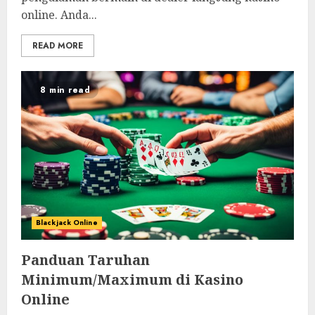
online. Anda...
READ MORE
8 min read
Blackjack Online
Panduan Taruhan
Minimum/Maximum di Kasino
Online