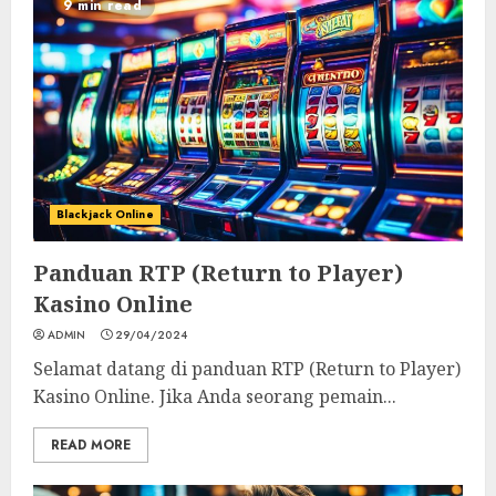
9 min read
Blackjack Online
Panduan RTP (Return to Player)
Kasino Online
ADMIN
29/04/2024
Selamat datang di panduan RTP (Return to Player)
Kasino Online. Jika Anda seorang pemain...
READ MORE