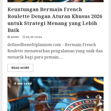
Keuntungan Bermain French
Roulette Dengan Aturan Khusus 2026
untuk Strategi Menang yang Lebih
Baik
ADMIN
28/07/2026
definedbenefitplannow.com – Bermain French
Roulette menawarkan pengalaman yang unik dan
menarik bagi para pemain....
READ MORE
6 min read