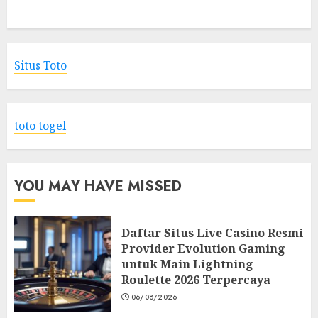
Situs Toto
toto togel
YOU MAY HAVE MISSED
Daftar Situs Live Casino Resmi
Provider Evolution Gaming
untuk Main Lightning
Roulette 2026 Terpercaya
06/08/2026