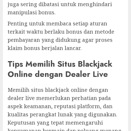
juga sering dibatasi untuk menghindari
manipulasi bonus.
Penting untuk membaca setiap aturan
terkait waktu berlaku bonus dan metode
pembayaran yang didukung agar proses
klaim bonus berjalan lancar.
Tips Memilih Situs Blackjack
Online dengan Dealer Live
Memilih situs blackjack online dengan
dealer live memerlukan perhatian pada
aspek keamanan, reputasi platform, dan
kualitas perangkat lunak yang digunakan.
Keputusan yang tepat memengaruhi
kenyamanan bermain dan peluang menang.