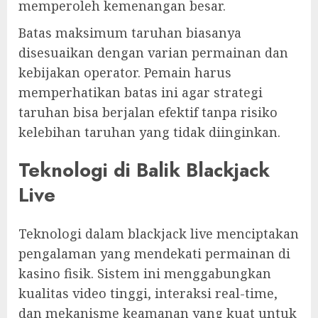
memperoleh kemenangan besar.
Batas maksimum taruhan biasanya
disesuaikan dengan varian permainan dan
kebijakan operator. Pemain harus
memperhatikan batas ini agar strategi
taruhan bisa berjalan efektif tanpa risiko
kelebihan taruhan yang tidak diinginkan.
Teknologi di Balik Blackjack
Live
Teknologi dalam blackjack live menciptakan
pengalaman yang mendekati permainan di
kasino fisik. Sistem ini menggabungkan
kualitas video tinggi, interaksi real-time,
dan mekanisme keamanan yang kuat untuk