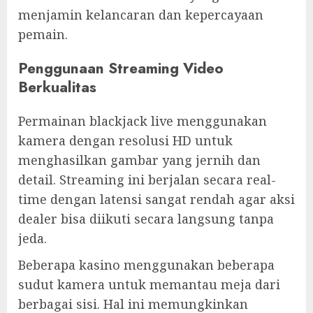
menjamin kelancaran dan kepercayaan
pemain.
Penggunaan Streaming Video
Berkualitas
Permainan blackjack live menggunakan
kamera dengan resolusi HD untuk
menghasilkan gambar yang jernih dan
detail. Streaming ini berjalan secara real-
time dengan latensi sangat rendah agar aksi
dealer bisa diikuti secara langsung tanpa
jeda.
Beberapa kasino menggunakan beberapa
sudut kamera untuk memantau meja dari
berbagai sisi. Hal ini memungkinkan