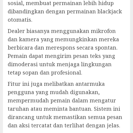
sosial, membuat permainan lebih hidup
dibandingkan dengan permainan blackjack
otomatis.
Dealer biasanya menggunakan mikrofon
dan kamera yang memungkinkan mereka
berbicara dan merespons secara spontan.
Pemain dapat mengirim pesan teks yang
dimoderasi untuk menjaga lingkungan
tetap sopan dan profesional.
Fitur ini juga melibatkan antarmuka
pengguna yang mudah digunakan,
mempermudah pemain dalam mengatur
taruhan atau meminta bantuan. Sistem ini
dirancang untuk memastikan semua pesan
dan aksi tercatat dan terlihat dengan jelas.