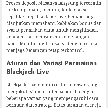
Proses deposit biasanya langsung tercermin
di akun pemain, memungkinkan akses
cepat ke meja blackjack live. Pemain juga
dianjurkan memahami kebijakan bonus dan
syarat penarikan dana untuk menghindari
kendala saat mencairkan kemenangan
nanti. Monitoring transaksi dengan cermat
menjaga keuangan tetap terkontrol.
Aturan dan Variasi Permainan
Blackjack Live
Blackjack Live memiliki aturan dasar yang
mengikuti standar internasional, dengan
beberapa variasi yang mempengaruhi cara
bermain dan strategi. Batas taruhan di meja