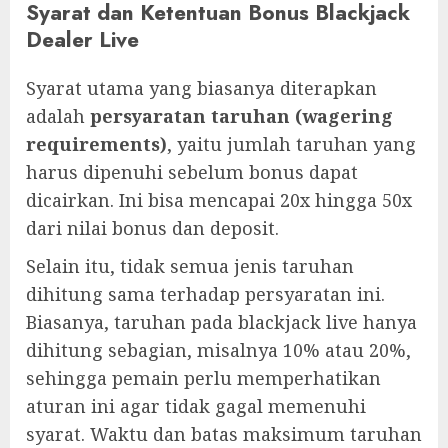
Syarat dan Ketentuan Bonus Blackjack
Dealer Live
Syarat utama yang biasanya diterapkan
adalah
persyaratan taruhan (wagering
requirements)
, yaitu jumlah taruhan yang
harus dipenuhi sebelum bonus dapat
dicairkan. Ini bisa mencapai 20x hingga 50x
dari nilai bonus dan deposit.
Selain itu, tidak semua jenis taruhan
dihitung sama terhadap persyaratan ini.
Biasanya, taruhan pada blackjack live hanya
dihitung sebagian, misalnya 10% atau 20%,
sehingga pemain perlu memperhatikan
aturan ini agar tidak gagal memenuhi
syarat. Waktu dan batas maksimum taruhan