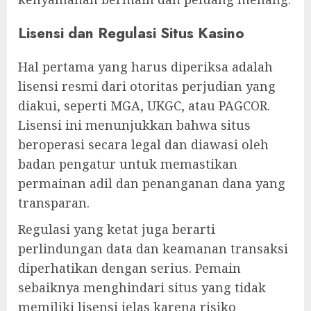
Lisensi dan Regulasi Situs Kasino
Hal pertama yang harus diperiksa adalah
lisensi resmi dari otoritas perjudian yang
diakui, seperti MGA, UKGC, atau PAGCOR.
Lisensi ini menunjukkan bahwa situs
beroperasi secara legal dan diawasi oleh
badan pengatur untuk memastikan
permainan adil dan penanganan dana yang
transparan.
Regulasi yang ketat juga berarti
perlindungan data dan keamanan transaksi
diperhatikan dengan serius. Pemain
sebaiknya menghindari situs yang tidak
memiliki lisensi jelas karena risiko