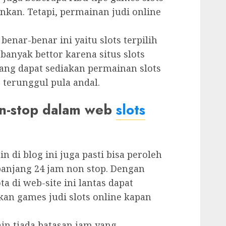
nkan. Tetapi, permainan judi online
benar-benar ini yaitu slots terpilih
anyak bettor karena situs slots
 yang dapat sediakan permainan slots
 terunggul pula andal.
on-stop dalam web
slots
di blog ini juga pasti bisa peroleh
epanjang 24 jam non stop. Dengan
ta di web-site ini lantas dapat
an games judi slots online kapan
in tiada batasan jam yang