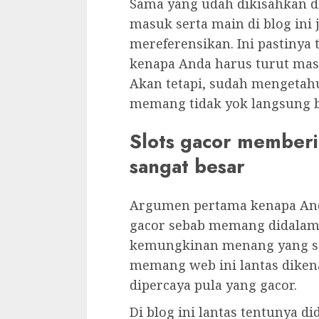
Sama yang udah dikisahkan di
masuk serta main di blog ini 
mereferensikan. Ini pastinya 
kenapa Anda harus turut mas
Akan tetapi, sudah mengetahu
memang tidak yok langsung ba
Slots gacor member
sangat besar
Argumen pertama kenapa And
gacor sebab memang didalam
kemungkinan menang yang san
memang web ini lantas dikenal
dipercaya pula yang gacor.
Di blog ini lantas tentunya 