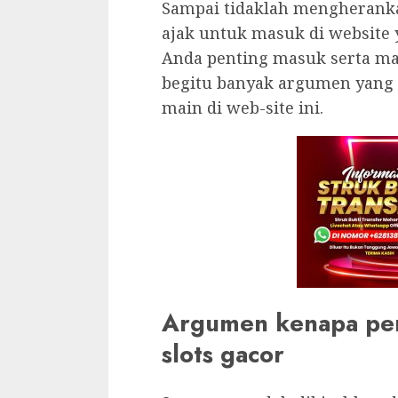
Sampai tidaklah mengheranka
ajak untuk masuk di website y
Anda penting masuk serta mai
begitu banyak argumen yang
main di web-site ini.
Argumen kenapa pe
slots gacor