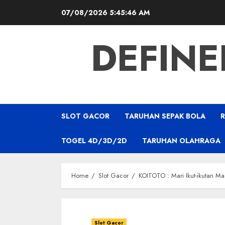
Skip
07/08/2026
5:45:47 AM
to
content
DEFIN
SLOT GACOR
TARUHAN SEPAK BOLA
TOGEL 4D/3D/2D
TARUHAN OLAHRAGA
Home
Slot Gacor
KOITOTO : Mari Ikut-ikutan Ma
Slot Gacor