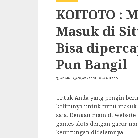
KOITOTO : M
Masuk di Sit
Bisa diperca
Pun Bangil
ADMIN
08/01/2023
8 MIN READ
Untuk Anda yang pengin berma
kelirunya untuk turut masuk 
saja. Dengan main di website 
games slots dengan gacor n
keuntungan didalamnya.