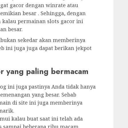
gat gacor dengan winrate atau
mikian besar . Sehingga, dengan
 kalau permainan slots gacor ini
n besar.
uga bukan sekedar akan memberinya
 ini juga juga dapat berikan jekpot
or yang paling bermacam
g ini juga pastinya Anda tidak hanya
emenangan yang besar. Sebab
in di site ini juga memberinya
narik.
ui kalau buat saat ini telah ada
us sampai beberapa ribu macam