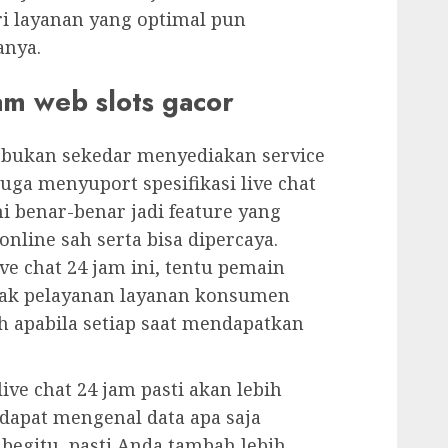
ri layanan yang optimal pun
anya.
am web slots gacor
da bukan sekedar menyediakan service
 juga menyuport spesifikasi live chat
ni benar-benar jadi feature yang
online sah serta bisa dipercaya.
ve chat 24 jam ini, tentu pemain
ak pelayanan layanan konsumen
ah apabila setiap saat mendapatkan
live chat 24 jam pasti akan lebih
apat mengenal data apa saja
 begitu, pasti Anda tambah lebih