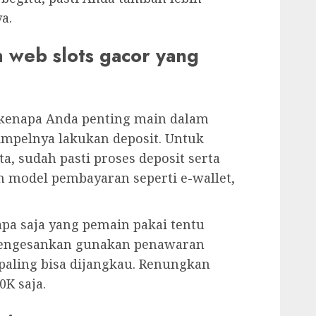
a.
m web slots gacor yang
n kenapa Anda penting main dalam
simpelnya lakukan deposit. Untuk
 sudah pasti proses deposit serta
uh model pembayaran seperti e-wallet,
apa saja yang pemain pakai tentu
mengesankan gunakan penawaran
paling bisa dijangkau. Renungkan
0K saja.