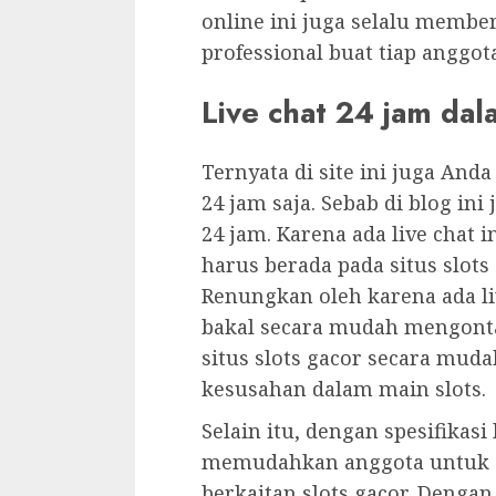
online ini juga selalu membe
professional buat tiap anggot
Live chat 24 jam dal
Ternyata di site ini juga An
24 jam saja. Sebab di blog ini
24 jam. Karena ada live chat i
harus berada pada situs slots 
Renungkan oleh karena ada li
bakal secara mudah mengont
situs slots gacor secara mud
kesusahan dalam main slots.
Selain itu, dengan spesifikasi 
memudahkan anggota untuk d
berkaitan slots gacor. Dengan