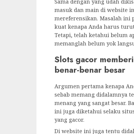
Sama dengan yang udah dikis
masuk dan main di website in
mereferensikan. Masalah ini 
kuat kenapa Anda harus turu
Tetapi, telah ketahui belum 
memanglah belum yok langsun
Slots gacor member
benar-benar besar
Argumen pertama kenapa And
sebab memang didalamnya te
menang yang sangat besar. B
ini juga diketahui selaku situ
yang gacor.
Di website ini juga tentu d