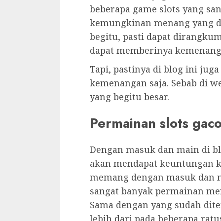
beberapa game slots yang san
kemungkinan menang yang de
begitu, pasti dapat dirangkum
dapat memberinya kemenanga
Tapi, pastinya di blog ini j
kemenangan saja. Sebab di web
yang begitu besar.
Permainan slots gac
Dengan masuk dan main di blo
akan mendapat keuntungan k
memang dengan masuk dan ma
sangat banyak permainan me
Sama dengan yang sudah ditem
lebih dari pada beberapa rat