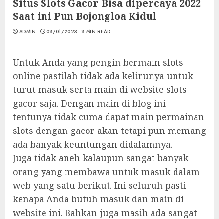
Situs Slots Gacor Bisa dipercaya 2022
Saat ini Pun Bojongloa Kidul
ADMIN
08/01/2023
8 MIN READ
Untuk Anda yang pengin bermain slots
online pastilah tidak ada kelirunya untuk
turut masuk serta main di website slots
gacor saja. Dengan main di blog ini
tentunya tidak cuma dapat main permainan
slots dengan gacor akan tetapi pun memang
ada banyak keuntungan didalamnya.
Juga tidak aneh kalaupun sangat banyak
orang yang membawa untuk masuk dalam
web yang satu berikut. Ini seluruh pasti
kenapa Anda butuh masuk dan main di
website ini. Bahkan juga masih ada sangat