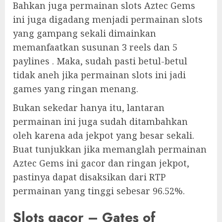
Bahkan juga permainan slots Aztec Gems
ini juga digadang menjadi permainan slots
yang gampang sekali dimainkan
memanfaatkan susunan 3 reels dan 5
paylines . Maka, sudah pasti betul-betul
tidak aneh jika permainan slots ini jadi
games yang ringan menang.
Bukan sekedar hanya itu, lantaran
permainan ini juga sudah ditambahkan
oleh karena ada jekpot yang besar sekali.
Buat tunjukkan jika memanglah permainan
Aztec Gems ini gacor dan ringan jekpot,
pastinya dapat disaksikan dari RTP
permainan yang tinggi sebesar 96.52%.
Slots gacor – Gates of