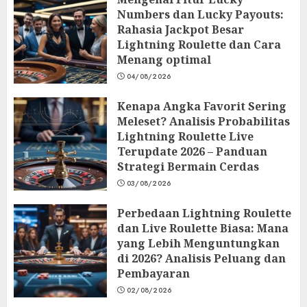
Numbers dan Lucky Payouts:
Rahasia Jackpot Besar
Lightning Roulette dan Cara
Menang optimal
04/08/2026
Kenapa Angka Favorit Sering
Meleset? Analisis Probabilitas
Lightning Roulette Live
Terupdate 2026 – Panduan
Strategi Bermain Cerdas
03/08/2026
Perbedaan Lightning Roulette
dan Live Roulette Biasa: Mana
yang Lebih Menguntungkan
di 2026? Analisis Peluang dan
Pembayaran
02/08/2026