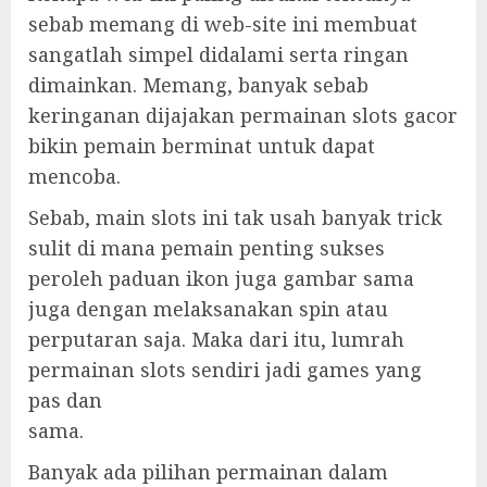
sebab memang di web-site ini membuat
sangatlah simpel didalami serta ringan
dimainkan. Memang, banyak sebab
keringanan dijajakan permainan slots gacor
bikin pemain berminat untuk dapat
mencoba.
Sebab, main slots ini tak usah banyak trick
sulit di mana pemain penting sukses
peroleh paduan ikon juga gambar sama
juga dengan melaksanakan spin atau
perputaran saja. Maka dari itu, lumrah
permainan slots sendiri jadi games yang
pas dan
sama.
Banyak ada pilihan permainan dalam