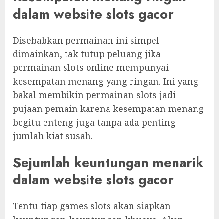
dalam website slots gacor
Disebabkan permainan ini simpel
dimainkan, tak tutup peluang jika
permainan slots online mempunyai
kesempatan menang yang ringan. Ini yang
bakal membikin permainan slots jadi
pujaan pemain karena kesempatan menang
begitu enteng juga tanpa ada penting
jumlah kiat susah.
Sejumlah keuntungan menarik
dalam website slots gacor
Tentu tiap games slots akan siapkan