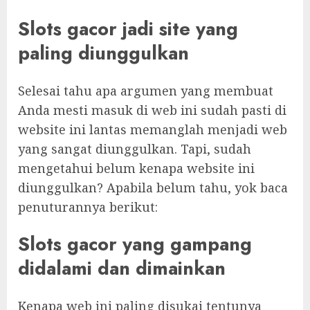
Slots gacor jadi site yang
paling diunggulkan
Selesai tahu apa argumen yang membuat
Anda mesti masuk di web ini sudah pasti di
website ini lantas memanglah menjadi web
yang sangat diunggulkan. Tapi, sudah
mengetahui belum kenapa website ini
diunggulkan? Apabila belum tahu, yok baca
penuturannya berikut:
Slots gacor yang gampang
didalami dan dimainkan
Kenapa web ini paling disukai tentunya