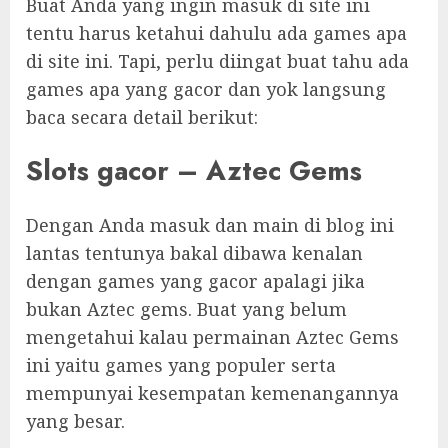
Buat Anda yang ingin masuk di site ini
tentu harus ketahui dahulu ada games apa
di site ini. Tapi, perlu diingat buat tahu ada
games apa yang gacor dan yok langsung
baca secara detail berikut:
Slots gacor – Aztec Gems
Dengan Anda masuk dan main di blog ini
lantas tentunya bakal dibawa kenalan
dengan games yang gacor apalagi jika
bukan Aztec gems. Buat yang belum
mengetahui kalau permainan Aztec Gems
ini yaitu games yang populer serta
mempunyai kesempatan kemenangannya
yang besar.