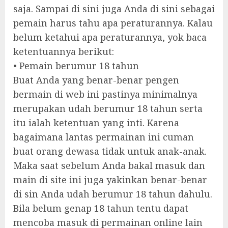
saja. Sampai di sini juga Anda di sini sebagai
pemain harus tahu apa peraturannya. Kalau
belum ketahui apa peraturannya, yok baca
ketentuannya berikut:
• Pemain berumur 18 tahun
Buat Anda yang benar-benar pengen
bermain di web ini pastinya minimalnya
merupakan udah berumur 18 tahun serta
itu ialah ketentuan yang inti. Karena
bagaimana lantas permainan ini cuman
buat orang dewasa tidak untuk anak-anak.
Maka saat sebelum Anda bakal masuk dan
main di site ini juga yakinkan benar-benar
di sin Anda udah berumur 18 tahun dahulu.
Bila belum genap 18 tahun tentu dapat
mencoba masuk di permainan online lain