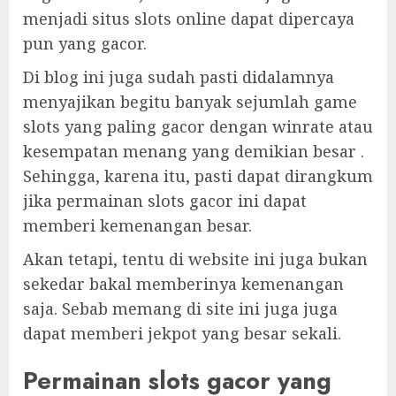
menjadi situs slots online dapat dipercaya
pun yang gacor.
Di blog ini juga sudah pasti didalamnya
menyajikan begitu banyak sejumlah game
slots yang paling gacor dengan winrate atau
kesempatan menang yang demikian besar .
Sehingga, karena itu, pasti dapat dirangkum
jika permainan slots gacor ini dapat
memberi kemenangan besar.
Akan tetapi, tentu di website ini juga bukan
sekedar bakal memberinya kemenangan
saja. Sebab memang di site ini juga juga
dapat memberi jekpot yang besar sekali.
Permainan slots gacor yang