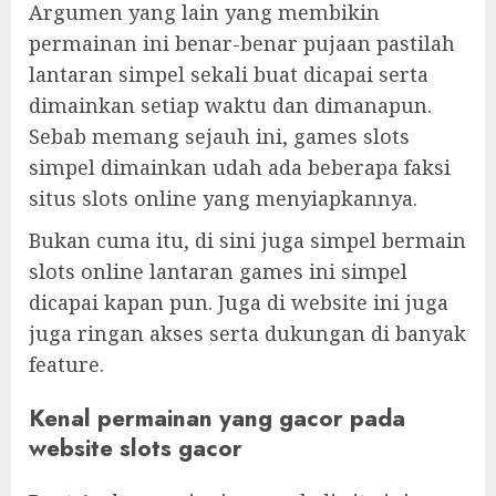
Argumen yang lain yang membikin
permainan ini benar-benar pujaan pastilah
lantaran simpel sekali buat dicapai serta
dimainkan setiap waktu dan dimanapun.
Sebab memang sejauh ini, games slots
simpel dimainkan udah ada beberapa faksi
situs slots online yang menyiapkannya.
Bukan cuma itu, di sini juga simpel bermain
slots online lantaran games ini simpel
dicapai kapan pun. Juga di website ini juga
juga ringan akses serta dukungan di banyak
feature.
Kenal permainan yang gacor pada
website slots gacor