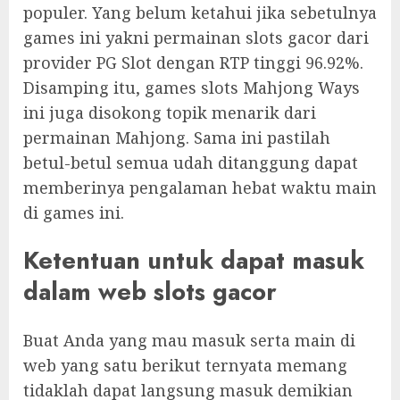
populer. Yang belum ketahui jika sebetulnya
games ini yakni permainan slots gacor dari
provider PG Slot dengan RTP tinggi 96.92%.
Disamping itu, games slots Mahjong Ways
ini juga disokong topik menarik dari
permainan Mahjong. Sama ini pastilah
betul-betul semua udah ditanggung dapat
memberinya pengalaman hebat waktu main
di games ini.
Ketentuan untuk dapat masuk
dalam web slots gacor
Buat Anda yang mau masuk serta main di
web yang satu berikut ternyata memang
tidaklah dapat langsung masuk demikian