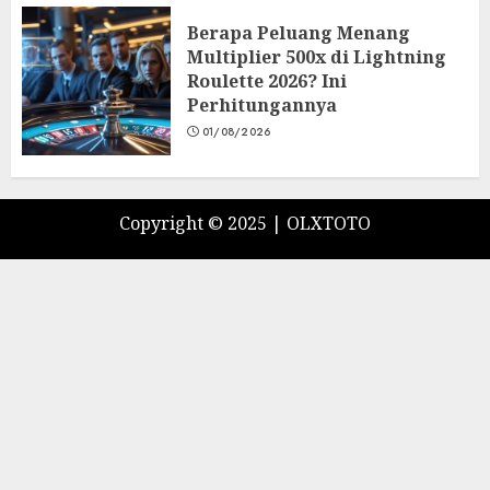
Berapa Peluang Menang
Multiplier 500x di Lightning
Roulette 2026? Ini
Perhitungannya
01/08/2026
Copyright © 2025 |
OLXTOTO