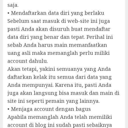
saja.
• Mendaftarkan data diri yang berlaku
Sebelum saat masuk di web-site ini juga
pasti Anda akan disuruh buat mendaftar
data diri yang benar dan tepat. Perihal ini
sebab Anda harus main memanfaatkan
uang asli maka memanglah perlu miliki
account dahulu.
Akan tetapi, yakini semuanya yang Anda
daftarkan kelak itu semua dari data yang
Anda mempunyai. Karena itu, pasti Anda
juga akan langsung bisa masuk dan main di
site ini seperti pemain yang lainnya.
• Menjaga account dengan bagus
Apabila memanglah Anda telah memiliki
account di blog ini sudah pasti sebaiknya