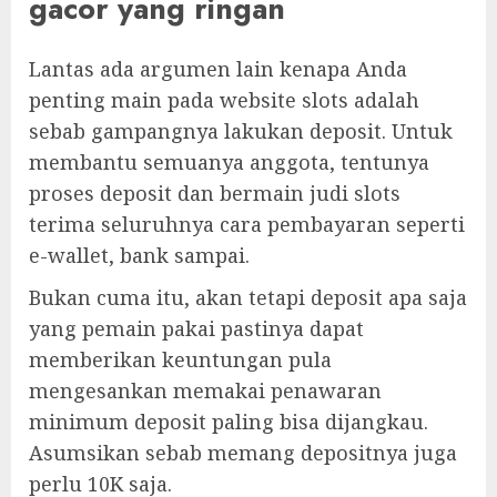
gacor yang ringan
Lantas ada argumen lain kenapa Anda
penting main pada website slots adalah
sebab gampangnya lakukan deposit. Untuk
membantu semuanya anggota, tentunya
proses deposit dan bermain judi slots
terima seluruhnya cara pembayaran seperti
e-wallet, bank sampai.
Bukan cuma itu, akan tetapi deposit apa saja
yang pemain pakai pastinya dapat
memberikan keuntungan pula
mengesankan memakai penawaran
minimum deposit paling bisa dijangkau.
Asumsikan sebab memang depositnya juga
perlu 10K saja.