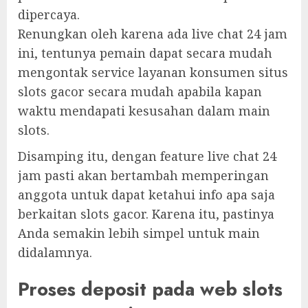
dipercaya.
Renungkan oleh karena ada live chat 24 jam
ini, tentunya pemain dapat secara mudah
mengontak service layanan konsumen situs
slots gacor secara mudah apabila kapan
waktu mendapati kesusahan dalam main
slots.
Disamping itu, dengan feature live chat 24
jam pasti akan bertambah memperingan
anggota untuk dapat ketahui info apa saja
berkaitan slots gacor. Karena itu, pastinya
Anda semakin lebih simpel untuk main
didalamnya.
Proses deposit pada web slots