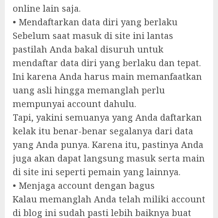
online lain saja.
• Mendaftarkan data diri yang berlaku
Sebelum saat masuk di site ini lantas
pastilah Anda bakal disuruh untuk
mendaftar data diri yang berlaku dan tepat.
Ini karena Anda harus main memanfaatkan
uang asli hingga memanglah perlu
mempunyai account dahulu.
Tapi, yakini semuanya yang Anda daftarkan
kelak itu benar-benar segalanya dari data
yang Anda punya. Karena itu, pastinya Anda
juga akan dapat langsung masuk serta main
di site ini seperti pemain yang lainnya.
• Menjaga account dengan bagus
Kalau memanglah Anda telah miliki account
di blog ini sudah pasti lebih baiknya buat