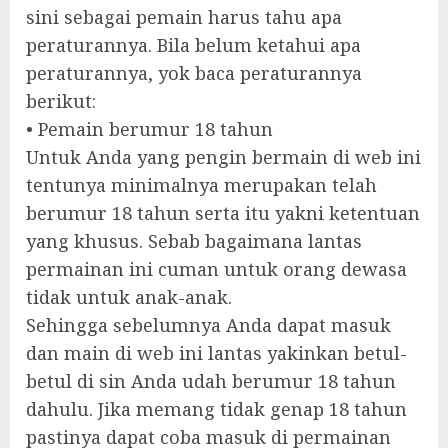
sini sebagai pemain harus tahu apa
peraturannya. Bila belum ketahui apa
peraturannya, yok baca peraturannya
berikut:
• Pemain berumur 18 tahun
Untuk Anda yang pengin bermain di web ini
tentunya minimalnya merupakan telah
berumur 18 tahun serta itu yakni ketentuan
yang khusus. Sebab bagaimana lantas
permainan ini cuman untuk orang dewasa
tidak untuk anak-anak.
Sehingga sebelumnya Anda dapat masuk
dan main di web ini lantas yakinkan betul-
betul di sin Anda udah berumur 18 tahun
dahulu. Jika memang tidak genap 18 tahun
pastinya dapat coba masuk di permainan