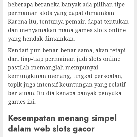
beberapa beraneka banyak ada pilihan tipe
permainan slots yang dapat dimainkan.
Karena itu, tentunya pemain dapat tentukan
dan menyamakan mana games slots online
yang hendak dimainkan.
Kendati pun benar-benar sama, akan tetapi
dari tiap-tiap permainan judi slots online
pastilah memanglah mempunyai
kemungkinan menang, tingkat persoalan,
topik juga intensif keuntungan yang relatif
berlainan. Itu dia kenapa banyak penyuka
games ini.
Kesempatan menang simpel
dalam web slots gacor