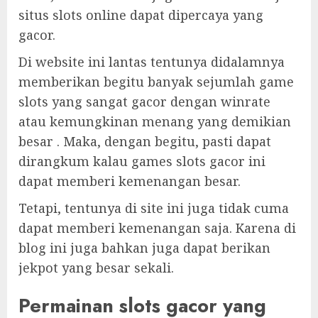
situs slots online dapat dipercaya yang
gacor.
Di website ini lantas tentunya didalamnya
memberikan begitu banyak sejumlah game
slots yang sangat gacor dengan winrate
atau kemungkinan menang yang demikian
besar . Maka, dengan begitu, pasti dapat
dirangkum kalau games slots gacor ini
dapat memberi kemenangan besar.
Tetapi, tentunya di site ini juga tidak cuma
dapat memberi kemenangan saja. Karena di
blog ini juga bahkan juga dapat berikan
jekpot yang besar sekali.
Permainan slots gacor yang