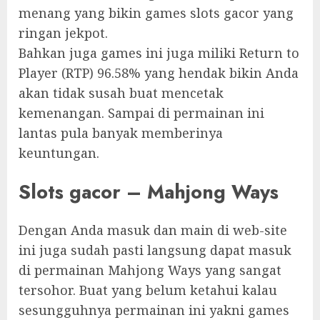
menang yang bikin games slots gacor yang
ringan jekpot.
Bahkan juga games ini juga miliki Return to
Player (RTP) 96.58% yang hendak bikin Anda
akan tidak susah buat mencetak
kemenangan. Sampai di permainan ini
lantas pula banyak memberinya
keuntungan.
Slots gacor – Mahjong Ways
Dengan Anda masuk dan main di web-site
ini juga sudah pasti langsung dapat masuk
di permainan Mahjong Ways yang sangat
tersohor. Buat yang belum ketahui kalau
sesungguhnya permainan ini yakni games