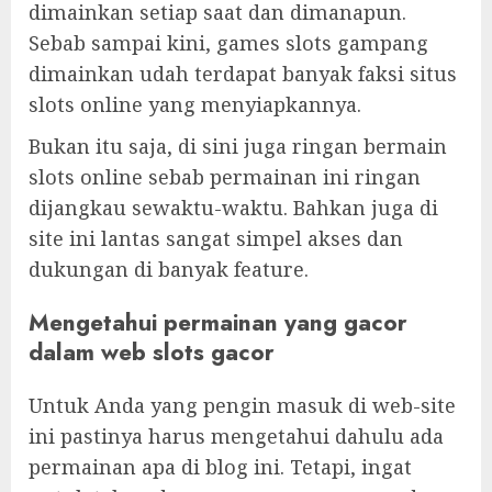
dimainkan setiap saat dan dimanapun.
Sebab sampai kini, games slots gampang
dimainkan udah terdapat banyak faksi situs
slots online yang menyiapkannya.
Bukan itu saja, di sini juga ringan bermain
slots online sebab permainan ini ringan
dijangkau sewaktu-waktu. Bahkan juga di
site ini lantas sangat simpel akses dan
dukungan di banyak feature.
Mengetahui permainan yang gacor
dalam web slots gacor
Untuk Anda yang pengin masuk di web-site
ini pastinya harus mengetahui dahulu ada
permainan apa di blog ini. Tetapi, ingat