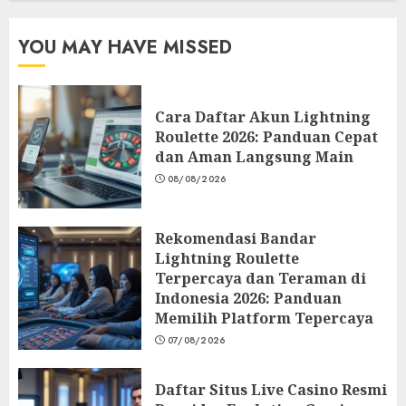
YOU MAY HAVE MISSED
Cara Daftar Akun Lightning
Roulette 2026: Panduan Cepat
dan Aman Langsung Main
08/08/2026
Rekomendasi Bandar
Lightning Roulette
Terpercaya dan Teraman di
Indonesia 2026: Panduan
Memilih Platform Tepercaya
07/08/2026
Daftar Situs Live Casino Resmi