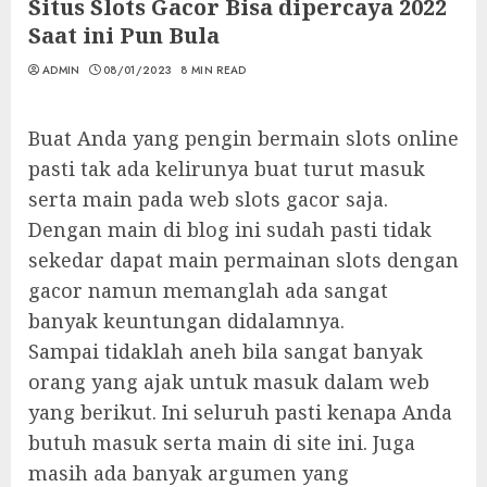
Situs Slots Gacor Bisa dipercaya 2022
Saat ini Pun Bula
ADMIN
08/01/2023
8 MIN READ
Buat Anda yang pengin bermain slots online
pasti tak ada kelirunya buat turut masuk
serta main pada web slots gacor saja.
Dengan main di blog ini sudah pasti tidak
sekedar dapat main permainan slots dengan
gacor namun memanglah ada sangat
banyak keuntungan didalamnya.
Sampai tidaklah aneh bila sangat banyak
orang yang ajak untuk masuk dalam web
yang berikut. Ini seluruh pasti kenapa Anda
butuh masuk serta main di site ini. Juga
masih ada banyak argumen yang