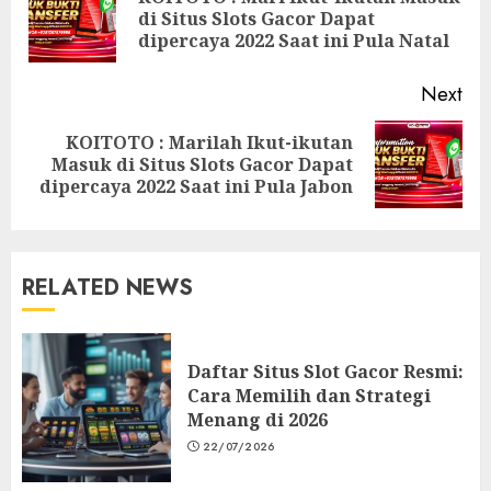
Pre
di Situs Slots Gacor Dapat
pos
dipercaya 2022 Saat ini Pula Natal
Next
KOITOTO : Marilah Ikut-ikutan
Next
Masuk di Situs Slots Gacor Dapat
post:
dipercaya 2022 Saat ini Pula Jabon
RELATED NEWS
Daftar Situs Slot Gacor Resmi:
Cara Memilih dan Strategi
Menang di 2026
22/07/2026