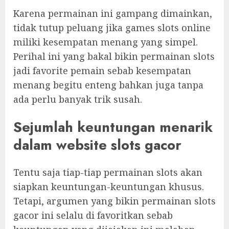
Karena permainan ini gampang dimainkan,
tidak tutup peluang jika games slots online
miliki kesempatan menang yang simpel.
Perihal ini yang bakal bikin permainan slots
jadi favorite pemain sebab kesempatan
menang begitu enteng bahkan juga tanpa
ada perlu banyak trik susah.
Sejumlah keuntungan menarik
dalam website slots gacor
Tentu saja tiap-tiap permainan slots akan
siapkan keuntungan-keuntungan khusus.
Tetapi, argumen yang bikin permainan slots
gacor ini selalu di favoritkan sebab