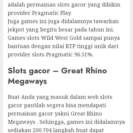
adalah permainan slots gacor yang dibikin
provider Pragmatic Play.
Juga games ini juga didalamnya tawarkan
jekpot yang begitu besar pada tahun ini.
Games slots Wild West Gold sampai punya
bantuan dengan nilai RTP tinggi unik dari
provider slots Pragmatic 96.51%.
Slots gacor – Great Rhino
Megaways
Buat Anda yang masuk dalam web slots
gacor pastilah segera bisa mendapati
permainan gacor yakni Great Rhino
Megaways . Sehingga, games ini didalamnya
sediakan 200.704 langkah buat dapat