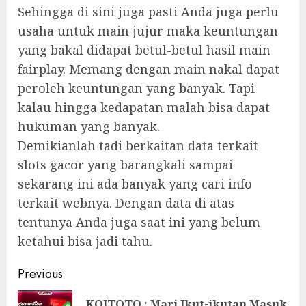
Sehingga di sini juga pasti Anda juga perlu
usaha untuk main jujur maka keuntungan
yang bakal didapat betul-betul hasil main
fairplay. Memang dengan main nakal dapat
peroleh keuntungan yang banyak. Tapi
kalau hingga kedapatan malah bisa dapat
hukuman yang banyak.
Demikianlah tadi berkaitan data terkait
slots gacor yang barangkali sampai
sekarang ini ada banyak yang cari info
terkait webnya. Dengan data di atas
tentunya Anda juga saat ini yang belum
ketahui bisa jadi tahu.
Continue
Previous
Reading
KOITOTO : Mari Ikut-ikutan Masuk