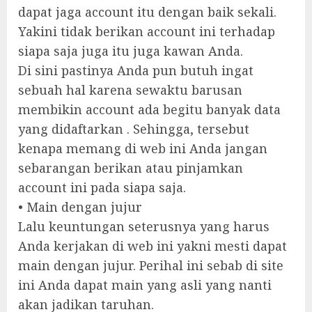
dapat jaga account itu dengan baik sekali.
Yakini tidak berikan account ini terhadap
siapa saja juga itu juga kawan Anda.
Di sini pastinya Anda pun butuh ingat
sebuah hal karena sewaktu barusan
membikin account ada begitu banyak data
yang didaftarkan . Sehingga, tersebut
kenapa memang di web ini Anda jangan
sebarangan berikan atau pinjamkan
account ini pada siapa saja.
• Main dengan jujur
Lalu keuntungan seterusnya yang harus
Anda kerjakan di web ini yakni mesti dapat
main dengan jujur. Perihal ini sebab di site
ini Anda dapat main yang asli yang nanti
akan jadikan taruhan.