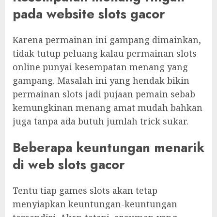
pada website slots gacor
Karena permainan ini gampang dimainkan,
tidak tutup peluang kalau permainan slots
online punyai kesempatan menang yang
gampang. Masalah ini yang hendak bikin
permainan slots jadi pujaan pemain sebab
kemungkinan menang amat mudah bahkan
juga tanpa ada butuh jumlah trick sukar.
Beberapa keuntungan menarik
di web slots gacor
Tentu tiap games slots akan tetap
menyiapkan keuntungan-keuntungan