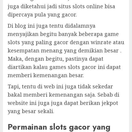
juga diketahui jadi situs slots online bisa
dipercaya pula yang gacor.
Di blog ini juga tentu didalamnya
menyajikan begitu banyak beberapa game
slots yang paling gacor dengan winrate atau
kesempatan menang yang demikian besar .
Maka, dengan begitu, pastinya dapat
diartikan kalau games slots gacor ini dapat
memberi kemenangan besar.
Tapi, tentu di web ini juga tidak sekedar
bakal memberi kemenangan saja. Sebab di
website ini juga juga dapat berikan jekpot
yang besar sekali.
Permainan slots gacor yang