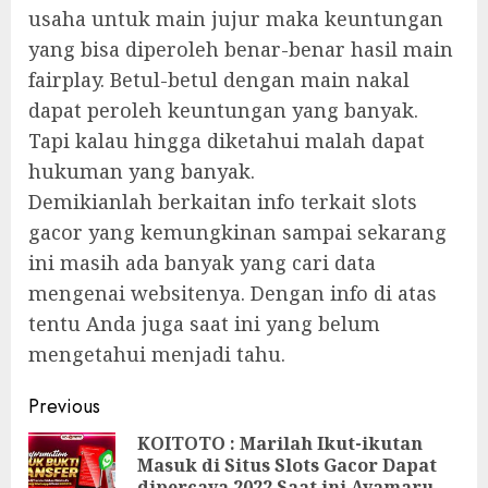
usaha untuk main jujur maka keuntungan
yang bisa diperoleh benar-benar hasil main
fairplay. Betul-betul dengan main nakal
dapat peroleh keuntungan yang banyak.
Tapi kalau hingga diketahui malah dapat
hukuman yang banyak.
Demikianlah berkaitan info terkait slots
gacor yang kemungkinan sampai sekarang
ini masih ada banyak yang cari data
mengenai websitenya. Dengan info di atas
tentu Anda juga saat ini yang belum
mengetahui menjadi tahu.
Continue
Previous
Reading
KOITOTO : Marilah Ikut-ikutan
Masuk di Situs Slots Gacor Dapat
Pre
dipercaya 2022 Saat ini Ayamaru