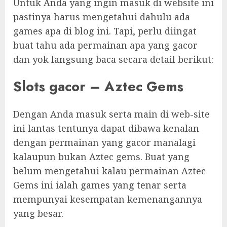
Untuk Anda yang ingin masuk di website ini
pastinya harus mengetahui dahulu ada
games apa di blog ini. Tapi, perlu diingat
buat tahu ada permainan apa yang gacor
dan yok langsung baca secara detail berikut:
Slots gacor – Aztec Gems
Dengan Anda masuk serta main di web-site
ini lantas tentunya dapat dibawa kenalan
dengan permainan yang gacor manalagi
kalaupun bukan Aztec gems. Buat yang
belum mengetahui kalau permainan Aztec
Gems ini ialah games yang tenar serta
mempunyai kesempatan kemenangannya
yang besar.