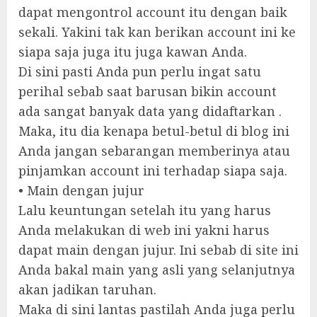
dapat mengontrol account itu dengan baik
sekali. Yakini tak kan berikan account ini ke
siapa saja juga itu juga kawan Anda.
Di sini pasti Anda pun perlu ingat satu
perihal sebab saat barusan bikin account
ada sangat banyak data yang didaftarkan .
Maka, itu dia kenapa betul-betul di blog ini
Anda jangan sebarangan memberinya atau
pinjamkan account ini terhadap siapa saja.
• Main dengan jujur
Lalu keuntungan setelah itu yang harus
Anda melakukan di web ini yakni harus
dapat main dengan jujur. Ini sebab di site ini
Anda bakal main yang asli yang selanjutnya
akan jadikan taruhan.
Maka di sini lantas pastilah Anda juga perlu