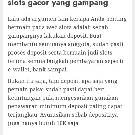
slots gacor yang gampang
Lalu ada argumen lain kenapa Anda penting
bermain pada web slots adalah sebab
gampangnya lakukan deposit. Buat
membantu semuanya anggota, sudah pasti
proses deposit serta bermain judi slots
terima semua langkah pembayaran seperti
e-wallet, bank sampai.
Bukan itu saja, tapi deposit apa saja yang
pemain pakai sudah pasti dapat beri
keuntungan pula mengesankan gunakan
penawaran minimum deposit paling dapat
terjangkau. Asumsikan sebab depositnya
juga hanya butuh 10K saja.