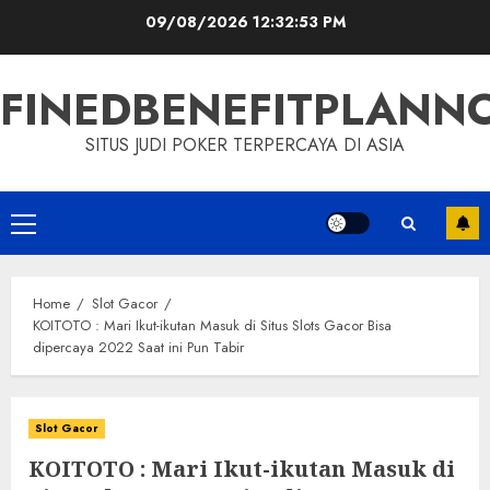
Skip
09/08/2026
12:32:54 PM
to
content
FINEDBENEFITPLAN
SITUS JUDI POKER TERPERCAYA DI ASIA
Primary
Menu
Home
Slot Gacor
KOITOTO : Mari Ikut-ikutan Masuk di Situs Slots Gacor Bisa
dipercaya 2022 Saat ini Pun Tabir
Slot Gacor
KOITOTO : Mari Ikut-ikutan Masuk di