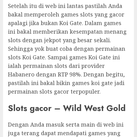
Setelah itu di web ini lantas pastilah Anda
bakal memperoleh games slots yang gacor
apalagi jika bukan Koi Gate. Dalam games
ini bakal memberikan kesempatan menang
slots dengan jekpot yang besar sekali.
Sehingga yok buat coba dengan permainan
slots Koi Gate. Sampai games Koi Gate ini
ialah permainan slots dari provider
Habanero dengan RTP 98%. Dengan begitu,
pastilah ini bakal bikin games koi gate jadi
permainan slots gacor terpopuler.
Slots gacor – Wild West Gold
Dengan Anda masuk serta main di web ini
juga terang dapat mendapati games yang