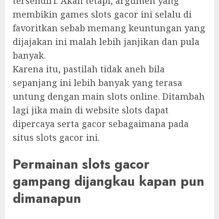
tersendiri. Akan tetapi, argumen yang
membikin games slots gacor ini selalu di
favoritkan sebab memang keuntungan yang
dijajakan ini malah lebih janjikan dan pula
banyak.
Karena itu, pastilah tidak aneh bila
sepanjang ini lebih banyak yang terasa
untung dengan main slots online. Ditambah
lagi jika main di website slots dapat
dipercaya serta gacor sebagaimana pada
situs slots gacor ini.
Permainan slots gacor
gampang dijangkau kapan pun
dimanapun