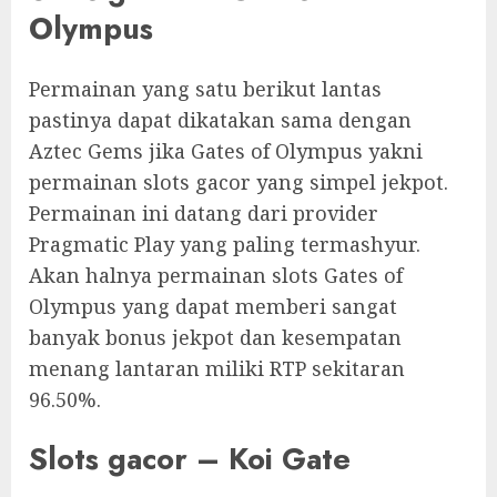
Olympus
Permainan yang satu berikut lantas
pastinya dapat dikatakan sama dengan
Aztec Gems jika Gates of Olympus yakni
permainan slots gacor yang simpel jekpot.
Permainan ini datang dari provider
Pragmatic Play yang paling termashyur.
Akan halnya permainan slots Gates of
Olympus yang dapat memberi sangat
banyak bonus jekpot dan kesempatan
menang lantaran miliki RTP sekitaran
96.50%.
Slots gacor – Koi Gate