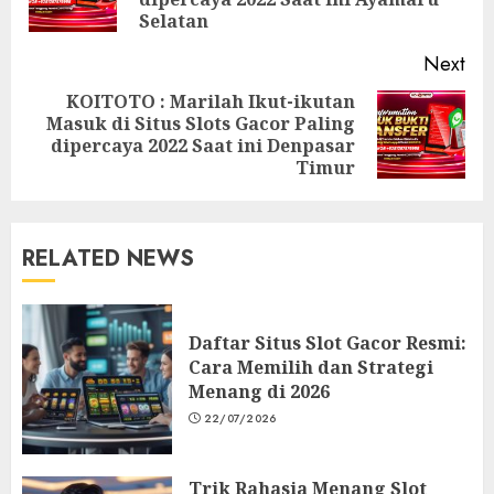
pos
Selatan
Next
KOITOTO : Marilah Ikut-ikutan
Masuk di Situs Slots Gacor Paling
Next
dipercaya 2022 Saat ini Denpasar
post:
Timur
RELATED NEWS
Daftar Situs Slot Gacor Resmi:
Cara Memilih dan Strategi
Menang di 2026
22/07/2026
Trik Rahasia Menang Slot