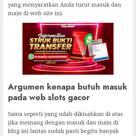
yang menyaratkan Anda turut masuk dan
main di web-site ini.
Argumen kenapa butuh masuk
pada web slots gacor
Sama seperti yang udah dikisahkan di atas
jika memang dengan masuk dan main di
blog ini lantas sudah pasti begitu banyak