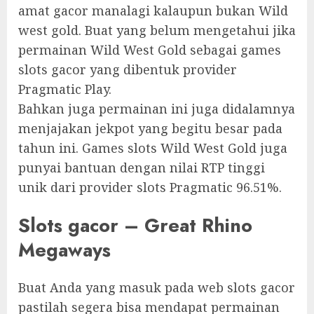
amat gacor manalagi kalaupun bukan Wild
west gold. Buat yang belum mengetahui jika
permainan Wild West Gold sebagai games
slots gacor yang dibentuk provider
Pragmatic Play.
Bahkan juga permainan ini juga didalamnya
menjajakan jekpot yang begitu besar pada
tahun ini. Games slots Wild West Gold juga
punyai bantuan dengan nilai RTP tinggi
unik dari provider slots Pragmatic 96.51%.
Slots gacor – Great Rhino
Megaways
Buat Anda yang masuk pada web slots gacor
pastilah segera bisa mendapat permainan