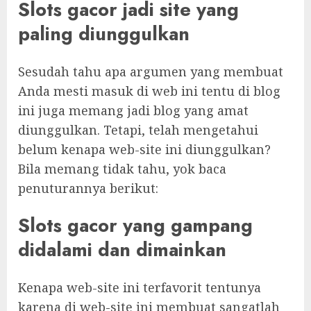
Slots gacor jadi site yang
paling diunggulkan
Sesudah tahu apa argumen yang membuat
Anda mesti masuk di web ini tentu di blog
ini juga memang jadi blog yang amat
diunggulkan. Tetapi, telah mengetahui
belum kenapa web-site ini diunggulkan?
Bila memang tidak tahu, yok baca
penuturannya berikut:
Slots gacor yang gampang
didalami dan dimainkan
Kenapa web-site ini terfavorit tentunya
karena di web-site ini membuat sangatlah