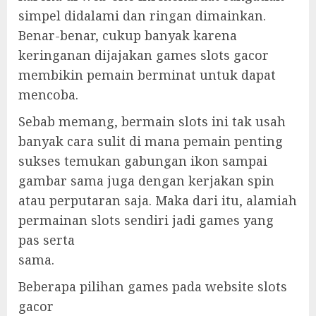
simpel didalami dan ringan dimainkan.
Benar-benar, cukup banyak karena
keringanan dijajakan games slots gacor
membikin pemain berminat untuk dapat
mencoba.
Sebab memang, bermain slots ini tak usah
banyak cara sulit di mana pemain penting
sukses temukan gabungan ikon sampai
gambar sama juga dengan kerjakan spin
atau perputaran saja. Maka dari itu, alamiah
permainan slots sendiri jadi games yang
pas serta
sama.
Beberapa pilihan games pada website slots
gacor