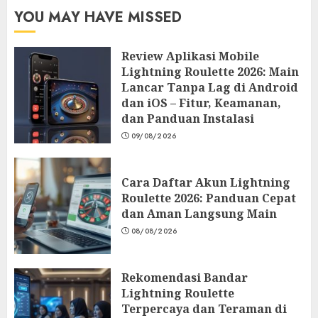
YOU MAY HAVE MISSED
Review Aplikasi Mobile
Lightning Roulette 2026: Main
Lancar Tanpa Lag di Android
dan iOS – Fitur, Keamanan,
dan Panduan Instalasi
09/08/2026
Cara Daftar Akun Lightning
Roulette 2026: Panduan Cepat
dan Aman Langsung Main
08/08/2026
Rekomendasi Bandar
Lightning Roulette
Terpercaya dan Teraman di