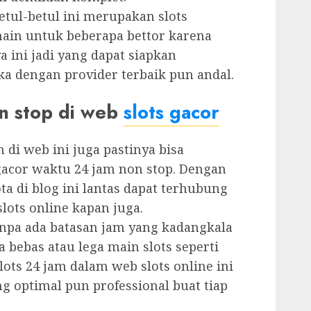
etul-betul ini merupakan slots
ain untuk beberapa bettor karena
ya ini jadi yang dapat siapkan
ka dengan provider terbaik pun andal.
n stop di web
slots gacor
i web ini juga pastinya bisa
 gacor waktu 24 jam non stop. Dengan
ta di blog ini lantas dapat terhubung
lots online kapan juga.
npa ada batasan jam yang kadangkala
 bebas atau lega main slots seperti
lots 24 jam dalam web slots online ini
ng optimal pun professional buat tiap