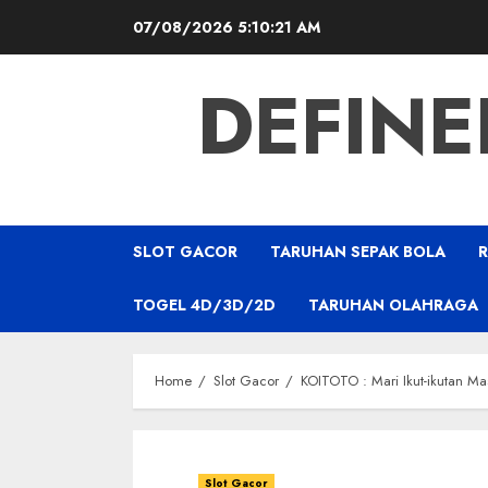
Skip
07/08/2026
5:10:22 AM
to
content
DEFIN
SLOT GACOR
TARUHAN SEPAK BOLA
TOGEL 4D/3D/2D
TARUHAN OLAHRAGA
Home
Slot Gacor
KOITOTO : Mari Ikut-ikutan Ma
Slot Gacor