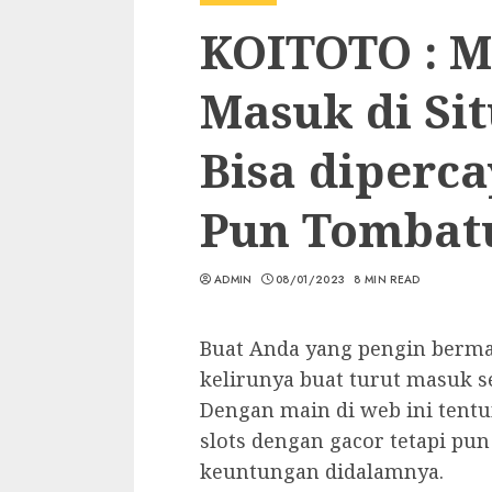
KOITOTO : M
Masuk di Sit
Bisa diperca
Pun Tombat
ADMIN
08/01/2023
8 MIN READ
Buat Anda yang pengin bermai
kelirunya buat turut masuk se
Dengan main di web ini tent
slots dengan gacor tetapi p
keuntungan didalamnya.