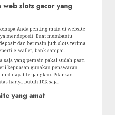
m web slots gacor yang
 kenapa Anda penting main di website
gnya mendeposit. Buat membantu
deposit dan bermain judi slots terima
erti e-wallet, bank sampai.
apa saja yang pemain pakai sudah pasti
eri kepuasan gunakan penawaran
mat dapat terjangkau. Pikirkan
tas hanya butuh 10K saja.
site yang amat