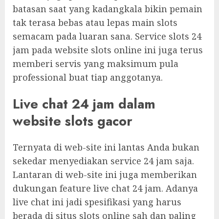
batasan saat yang kadangkala bikin pemain
tak terasa bebas atau lepas main slots
semacam pada luaran sana. Service slots 24
jam pada website slots online ini juga terus
memberi servis yang maksimum pula
professional buat tiap anggotanya.
Live chat 24 jam dalam
website slots gacor
Ternyata di web-site ini lantas Anda bukan
sekedar menyediakan service 24 jam saja.
Lantaran di web-site ini juga memberikan
dukungan feature live chat 24 jam. Adanya
live chat ini jadi spesifikasi yang harus
berada di situs slots online sah dan paling