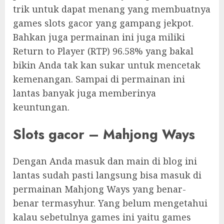
trik untuk dapat menang yang membuatnya
games slots gacor yang gampang jekpot.
Bahkan juga permainan ini juga miliki
Return to Player (RTP) 96.58% yang bakal
bikin Anda tak kan sukar untuk mencetak
kemenangan. Sampai di permainan ini
lantas banyak juga memberinya
keuntungan.
Slots gacor – Mahjong Ways
Dengan Anda masuk dan main di blog ini
lantas sudah pasti langsung bisa masuk di
permainan Mahjong Ways yang benar-
benar termasyhur. Yang belum mengetahui
kalau sebetulnya games ini yaitu games