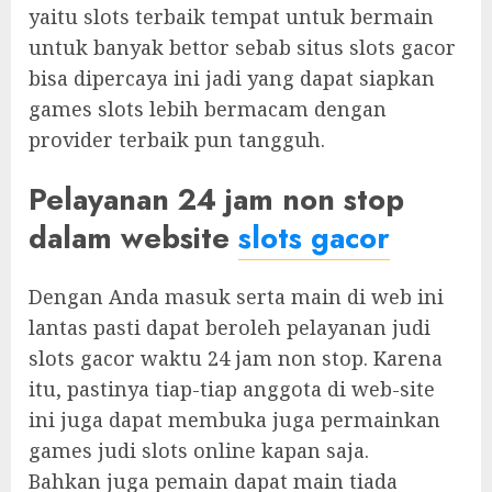
yaitu slots terbaik tempat untuk bermain
untuk banyak bettor sebab situs slots gacor
bisa dipercaya ini jadi yang dapat siapkan
games slots lebih bermacam dengan
provider terbaik pun tangguh.
Pelayanan 24 jam non stop
dalam website
slots gacor
Dengan Anda masuk serta main di web ini
lantas pasti dapat beroleh pelayanan judi
slots gacor waktu 24 jam non stop. Karena
itu, pastinya tiap-tiap anggota di web-site
ini juga dapat membuka juga permainkan
games judi slots online kapan saja.
Bahkan juga pemain dapat main tiada