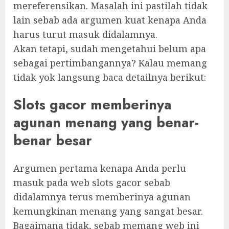
mereferensikan. Masalah ini pastilah tidak
lain sebab ada argumen kuat kenapa Anda
harus turut masuk didalamnya.
Akan tetapi, sudah mengetahui belum apa
sebagai pertimbangannya? Kalau memang
tidak yok langsung baca detailnya berikut:
Slots gacor memberinya
agunan menang yang benar-
benar besar
Argumen pertama kenapa Anda perlu
masuk pada web slots gacor sebab
didalamnya terus memberinya agunan
kemungkinan menang yang sangat besar.
Bagaimana tidak, sebab memang web ini