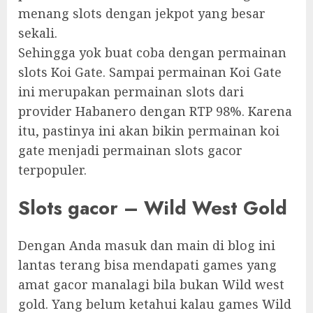
menang slots dengan jekpot yang besar
sekali.
Sehingga yok buat coba dengan permainan
slots Koi Gate. Sampai permainan Koi Gate
ini merupakan permainan slots dari
provider Habanero dengan RTP 98%. Karena
itu, pastinya ini akan bikin permainan koi
gate menjadi permainan slots gacor
terpopuler.
Slots gacor – Wild West Gold
Dengan Anda masuk dan main di blog ini
lantas terang bisa mendapati games yang
amat gacor manalagi bila bukan Wild west
gold. Yang belum ketahui kalau games Wild