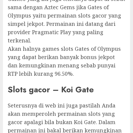
sama dengan Aztec Gems jika Gates of
Olympus yaitu permainan slots gacor yang
simpel jekpot. Permainan ini datang dari
provider Pragmatic Play yang paling
terkenal.
Akan halnya games slots Gates of Olympus
yang dapat berikan banyak bonus jekpot
dan kemungkinan menang sebab punyai
RTP lebih kurang 96.50%.
Slots gacor – Koi Gate
Seterusnya di web ini juga pastilah Anda
akan memperoleh permainan slots yang
gacor apalagi bila bukan Koi Gate. Dalam
permainan ini bakal berikan kemungkinan