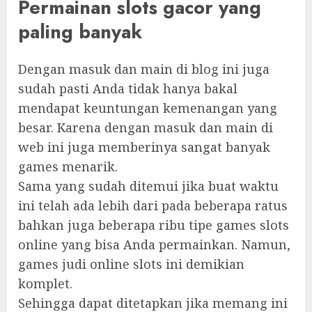
Permainan slots gacor yang
paling banyak
Dengan masuk dan main di blog ini juga
sudah pasti Anda tidak hanya bakal
mendapat keuntungan kemenangan yang
besar. Karena dengan masuk dan main di
web ini juga memberinya sangat banyak
games menarik.
Sama yang sudah ditemui jika buat waktu
ini telah ada lebih dari pada beberapa ratus
bahkan juga beberapa ribu tipe games slots
online yang bisa Anda permainkan. Namun,
games judi online slots ini demikian
komplet.
Sehingga dapat ditetapkan jika memang ini