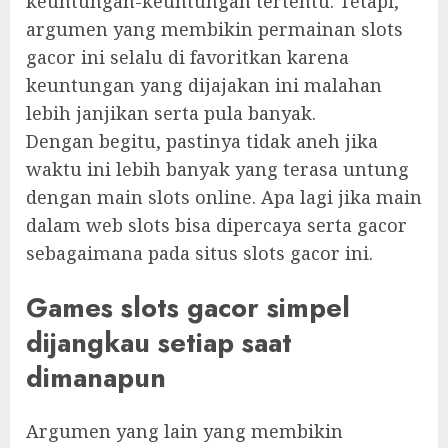
keuntungan-keuntungan tertentu. Tetapi,
argumen yang membikin permainan slots
gacor ini selalu di favoritkan karena
keuntungan yang dijajakan ini malahan
lebih janjikan serta pula banyak.
Dengan begitu, pastinya tidak aneh jika
waktu ini lebih banyak yang terasa untung
dengan main slots online. Apa lagi jika main
dalam web slots bisa dipercaya serta gacor
sebagaimana pada situs slots gacor ini.
Games slots gacor simpel
dijangkau setiap saat
dimanapun
Argumen yang lain yang membikin