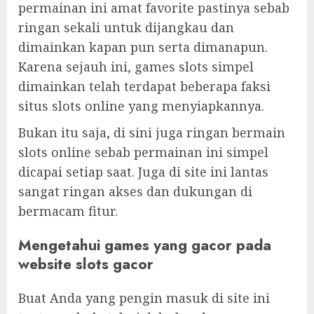
permainan ini amat favorite pastinya sebab
ringan sekali untuk dijangkau dan
dimainkan kapan pun serta dimanapun.
Karena sejauh ini, games slots simpel
dimainkan telah terdapat beberapa faksi
situs slots online yang menyiapkannya.
Bukan itu saja, di sini juga ringan bermain
slots online sebab permainan ini simpel
dicapai setiap saat. Juga di site ini lantas
sangat ringan akses dan dukungan di
bermacam fitur.
Mengetahui games yang gacor pada
website slots gacor
Buat Anda yang pengin masuk di site ini