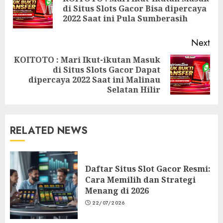
Pre
di Situs Slots Gacor Bisa dipercaya
pos
2022 Saat ini Pula Sumberasih
Next
KOITOTO : Mari Ikut-ikutan Masuk
di Situs Slots Gacor Dapat
Next
dipercaya 2022 Saat ini Malinau
post:
Selatan Hilir
RELATED NEWS
Daftar Situs Slot Gacor Resmi:
Cara Memilih dan Strategi
Menang di 2026
22/07/2026