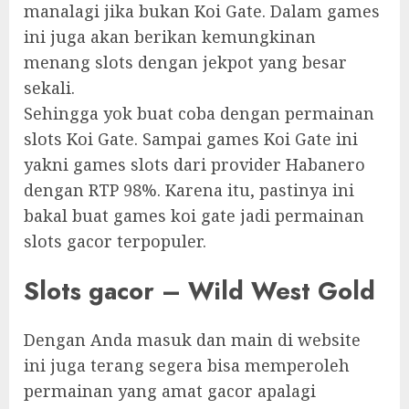
manalagi jika bukan Koi Gate. Dalam games
ini juga akan berikan kemungkinan
menang slots dengan jekpot yang besar
sekali.
Sehingga yok buat coba dengan permainan
slots Koi Gate. Sampai games Koi Gate ini
yakni games slots dari provider Habanero
dengan RTP 98%. Karena itu, pastinya ini
bakal buat games koi gate jadi permainan
slots gacor terpopuler.
Slots gacor – Wild West Gold
Dengan Anda masuk dan main di website
ini juga terang segera bisa memperoleh
permainan yang amat gacor apalagi