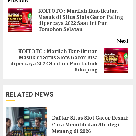
Continue
Previous
Reading
KOITOTO : Marilah Ikut-ikutan
Masuk di Situs Slots Gacor Paling
Pre
dipercaya 2022 Saat ini Pun
pos
Tomohon Selatan
Next
KOITOTO : Marilah Ikut-ikutan
Masuk di Situs Slots Gacor Bisa
Next
dipercaya 2022 Saat ini Pun Lubuk
post:
Sikaping
RELATED NEWS
Daftar Situs Slot Gacor Resmi:
Cara Memilih dan Strategi
Menang di 2026