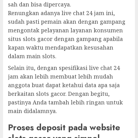
sah dan bisa dipercaya.
Renungkan adanya live chat 24 jam ini,
sudah pasti pemain akan dengan gampang
mengontak pelayanan layanan konsumen
situs slots gacor dengan gampang apabila
kapan waktu mendapatkan kesusahan
dalam main slots.
Selain itu, dengan spesifikasi live chat 24
jam akan lebih membuat lebih mudah
anggota buat dapat ketahui data apa saja
berkaitan slots gacor. Dengan begitu,
pastinya Anda tambah lebih ringan untuk
main didalamnya.
Proses deposit pada website