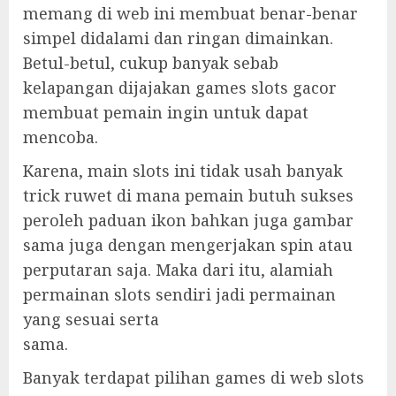
memang di web ini membuat benar-benar
simpel didalami dan ringan dimainkan.
Betul-betul, cukup banyak sebab
kelapangan dijajakan games slots gacor
membuat pemain ingin untuk dapat
mencoba.
Karena, main slots ini tidak usah banyak
trick ruwet di mana pemain butuh sukses
peroleh paduan ikon bahkan juga gambar
sama juga dengan mengerjakan spin atau
perputaran saja. Maka dari itu, alamiah
permainan slots sendiri jadi permainan
yang sesuai serta
sama.
Banyak terdapat pilihan games di web slots