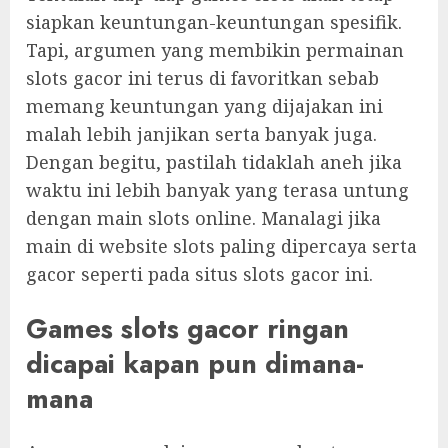
siapkan keuntungan-keuntungan spesifik.
Tapi, argumen yang membikin permainan
slots gacor ini terus di favoritkan sebab
memang keuntungan yang dijajakan ini
malah lebih janjikan serta banyak juga.
Dengan begitu, pastilah tidaklah aneh jika
waktu ini lebih banyak yang terasa untung
dengan main slots online. Manalagi jika
main di website slots paling dipercaya serta
gacor seperti pada situs slots gacor ini.
Games slots gacor ringan
dicapai kapan pun dimana-
mana