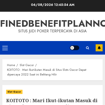
Skip
06/08/2026
12:45:55 AM
to
content
FINEDBENEFITPLAN
SITUS JUDI POKER TERPERCAYA DI ASIA
Primary
Menu
Home
Slot Gacor
KOITOTO : Mari Ikut-ikutan Masuk di Situs Slots Gacor Dapat
dipercaya 2022 Saat ini Belitang Hilir
Slot Gacor
KOITOTO : Mari Ikut-ikutan Masuk di