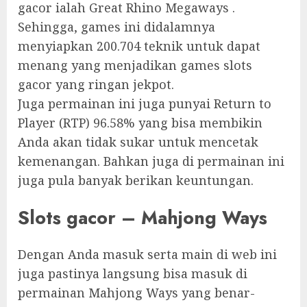
gacor ialah Great Rhino Megaways .
Sehingga, games ini didalamnya
menyiapkan 200.704 teknik untuk dapat
menang yang menjadikan games slots
gacor yang ringan jekpot.
Juga permainan ini juga punyai Return to
Player (RTP) 96.58% yang bisa membikin
Anda akan tidak sukar untuk mencetak
kemenangan. Bahkan juga di permainan ini
juga pula banyak berikan keuntungan.
Slots gacor – Mahjong Ways
Dengan Anda masuk serta main di web ini
juga pastinya langsung bisa masuk di
permainan Mahjong Ways yang benar-