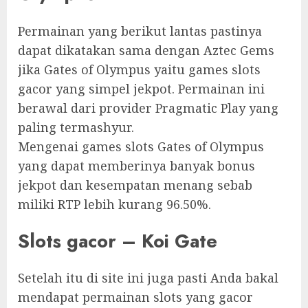
Permainan yang berikut lantas pastinya
dapat dikatakan sama dengan Aztec Gems
jika Gates of Olympus yaitu games slots
gacor yang simpel jekpot. Permainan ini
berawal dari provider Pragmatic Play yang
paling termashyur.
Mengenai games slots Gates of Olympus
yang dapat memberinya banyak bonus
jekpot dan kesempatan menang sebab
miliki RTP lebih kurang 96.50%.
Slots gacor – Koi Gate
Setelah itu di site ini juga pasti Anda bakal
mendapat permainan slots yang gacor