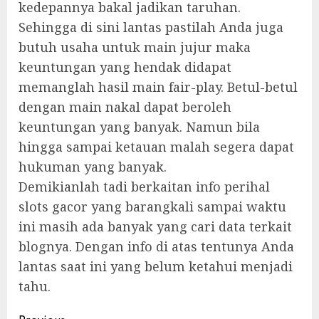
kedepannya bakal jadikan taruhan.
Sehingga di sini lantas pastilah Anda juga
butuh usaha untuk main jujur maka
keuntungan yang hendak didapat
memanglah hasil main fair-play. Betul-betul
dengan main nakal dapat beroleh
keuntungan yang banyak. Namun bila
hingga sampai ketauan malah segera dapat
hukuman yang banyak.
Demikianlah tadi berkaitan info perihal
slots gacor yang barangkali sampai waktu
ini masih ada banyak yang cari data terkait
blognya. Dengan info di atas tentunya Anda
lantas saat ini yang belum ketahui menjadi
tahu.