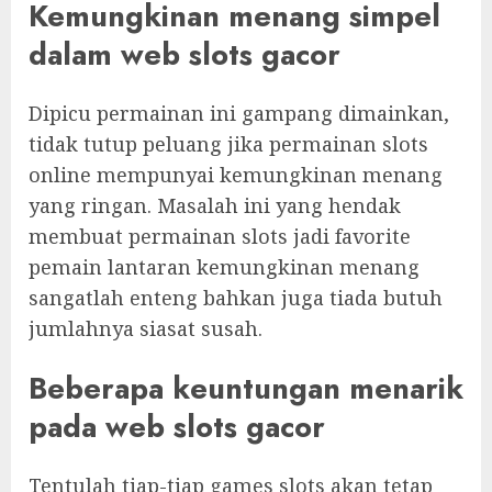
Kemungkinan menang simpel
dalam web slots gacor
Dipicu permainan ini gampang dimainkan,
tidak tutup peluang jika permainan slots
online mempunyai kemungkinan menang
yang ringan. Masalah ini yang hendak
membuat permainan slots jadi favorite
pemain lantaran kemungkinan menang
sangatlah enteng bahkan juga tiada butuh
jumlahnya siasat susah.
Beberapa keuntungan menarik
pada web slots gacor
Tentulah tiap-tiap games slots akan tetap