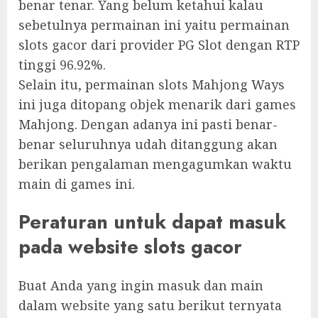
benar tenar. Yang belum ketahui kalau
sebetulnya permainan ini yaitu permainan
slots gacor dari provider PG Slot dengan RTP
tinggi 96.92%.
Selain itu, permainan slots Mahjong Ways
ini juga ditopang objek menarik dari games
Mahjong. Dengan adanya ini pasti benar-
benar seluruhnya udah ditanggung akan
berikan pengalaman mengagumkan waktu
main di games ini.
Peraturan untuk dapat masuk
pada website slots gacor
Buat Anda yang ingin masuk dan main
dalam website yang satu berikut ternyata