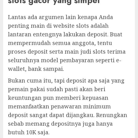
slots gacor yang simpel
Lantas ada argumen lain kenapa Anda
penting main di website slots adalah
lantaran entengnya lakukan deposit. Buat
mempermudah semua anggota, tentu
proses deposit serta main judi slots terima
seluruhnya model pembayaran seperti e-
wallet, bank sampai.
Bukan cuma itu, tapi deposit apa saja yang
pemain pakai sudah pasti akan beri
keuntungan pun memberi kepuasan
memanfaatkan penawaran minimum
deposit sangat dapat dijangkau. Renungkan
sebab memang depositnya juga hanya
butuh 10K saja.