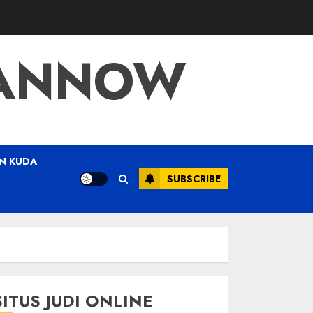
LANNOW
N KUDA
SUBSCRIBE
SITUS JUDI ONLINE