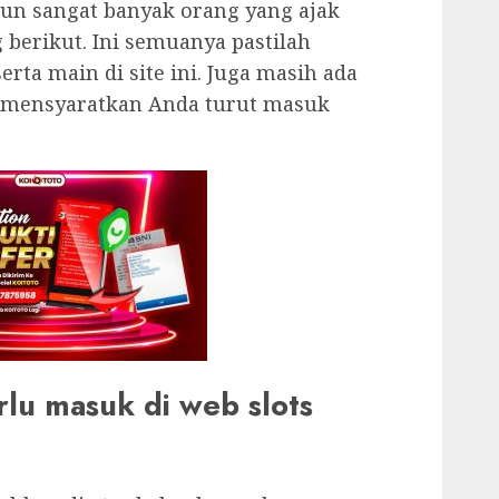
pun sangat banyak orang yang ajak
berikut. Ini semuanya pastilah
ta main di site ini. Juga masih ada
 mensyaratkan Anda turut masuk
lu masuk di web slots