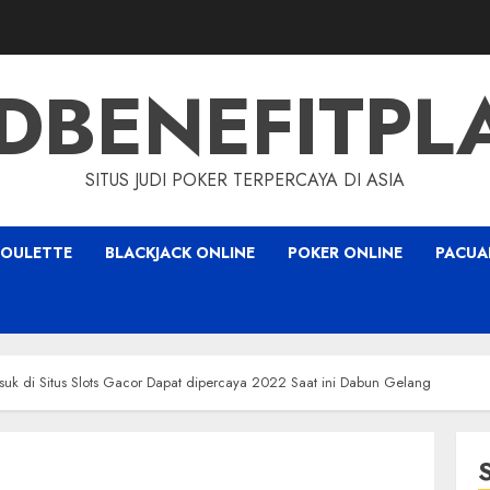
EDBENEFITP
SITUS JUDI POKER TERPERCAYA DI ASIA
ROULETTE
BLACKJACK ONLINE
POKER ONLINE
PACUA
suk di Situs Slots Gacor Dapat dipercaya 2022 Saat ini Dabun Gelang