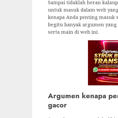
Sampai tidaklah heran kalau
untuk masuk dalam web yang 
kenapa Anda penting masuk ser
begitu banyak argumen yang
serta main di web ini.
Argumen kenapa per
gacor