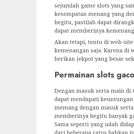
sejumlah game slots yang san
kesempatan menang yang demi
begitu, pastilah dapat dirang
dapat memberinya kemenanga
Akan tetapi, tentu di web-si
kemenangan saja. Karena di w
berikan jekpot yang besar sek
Permainan slots gac
Dengan masuk serta main di w
dapat mendapati keuntungan
memang dengan masuk serta m
memberinya begitu banyak g
Sama seperti yang udah didapa
dari beberapa ratus bahkan j