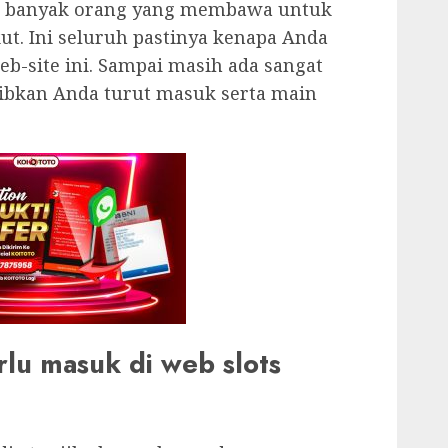
at banyak orang yang membawa untuk
ut. Ini seluruh pastinya kenapa Anda
b-site ini. Sampai masih ada sangat
bkan Anda turut masuk serta main
lu masuk di web slots