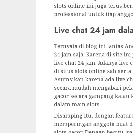
slots online ini juga terus b
professional untuk tiap anggo
Live chat 24 jam dal
Ternyata di blog ini lantas 
24 jam saja. Karena di site i
live chat 24 jam. Adanya live 
di situs slots online sah serta
Asumsikan karena ada live ch
secara mudah mengabari pela
gacor secara gampang kalau
dalam main slots.
Disamping itu, dengan feature
memperingan anggota buat da
slots gacor. Dengan begitu, p