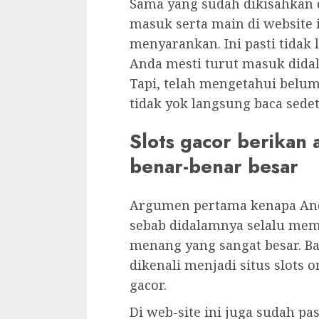
Sama yang sudah dikisahkan d
masuk serta main di website 
menyarankan. Ini pasti tidak
Anda mesti turut masuk dida
Tapi, telah mengetahui belum
tidak yok langsung baca sedet
Slots gacor berikan
benar-benar besar
Argumen pertama kenapa And
sebab didalamnya selalu me
menang yang sangat besar. Ba
dikenali menjadi situs slots 
gacor.
Di web-site ini juga sudah p