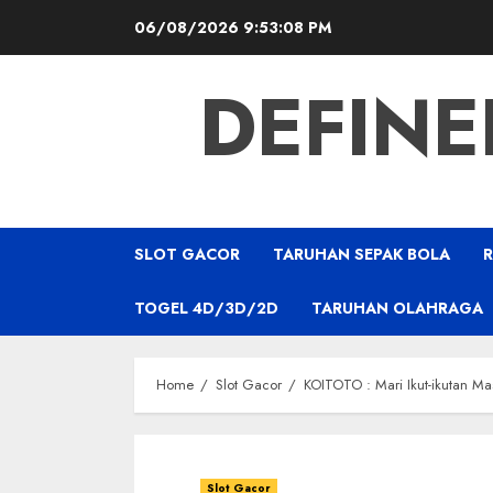
Skip
06/08/2026
9:53:09 PM
to
content
DEFIN
SLOT GACOR
TARUHAN SEPAK BOLA
TOGEL 4D/3D/2D
TARUHAN OLAHRAGA
Home
Slot Gacor
KOITOTO : Mari Ikut-ikutan Ma
Slot Gacor