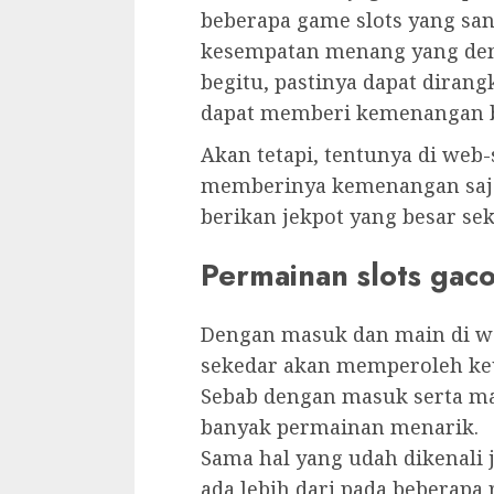
beberapa game slots yang san
kesempatan menang yang demi
begitu, pastinya dapat diran
dapat memberi kemenangan b
Akan tetapi, tentunya di web-
memberinya kemenangan saja. 
berikan jekpot yang besar sek
Permainan slots gac
Dengan masuk dan main di web
sekedar akan memperoleh ke
Sebab dengan masuk serta ma
banyak permainan menarik.
Sama hal yang udah dikenali j
ada lebih dari pada beberapa