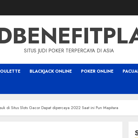
EDBENEFITP
SITUS JUDI POKER TERPERCAYA DI ASIA
ROULETTE
BLACKJACK ONLINE
POKER ONLINE
PACUA
suk di Situs Slots Gacor Dapat dipercaya 2022 Saat ini Pun Mapitara