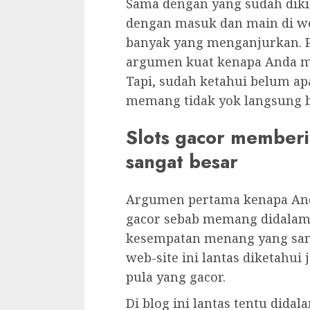
Sama dengan yang sudah dikis
dengan masuk dan main di web
banyak yang menganjurkan. Per
argumen kuat kenapa Anda me
Tapi, sudah ketahui belum ap
memang tidak yok langsung ba
Slots gacor member
sangat besar
Argumen pertama kenapa And
gacor sebab memang didalam
kesempatan menang yang sang
web-site ini lantas diketahui 
pula yang gacor.
Di blog ini lantas tentu did