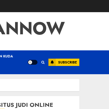
LANNOW
N KUDA
SUBSCRIBE
SITUS JUDI ONLINE