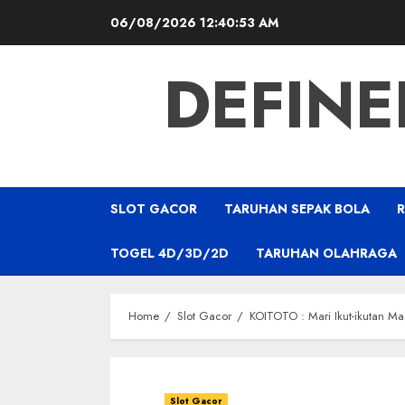
Skip
06/08/2026
12:40:54 AM
to
content
DEFIN
SLOT GACOR
TARUHAN SEPAK BOLA
TOGEL 4D/3D/2D
TARUHAN OLAHRAGA
Home
Slot Gacor
KOITOTO : Mari Ikut-ikutan Ma
Slot Gacor