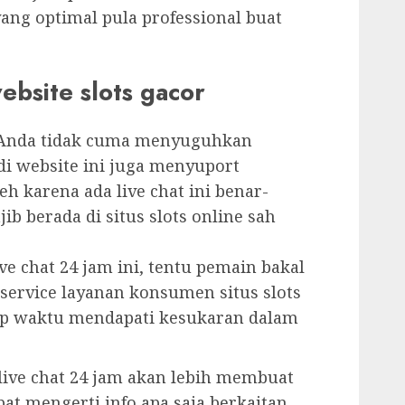
yang optimal pula professional buat
ebsite slots gacor
ga Anda tidak cuma menyuguhkan
 di website ini juga menyuport
leh karena ada live chat ini benar-
jib berada di situs slots online sah
e chat 24 jam ini, tentu pemain bakal
rvice layanan konsumen situs slots
iap waktu mendapati kesukaran dalam
i live chat 24 jam akan lebih membuat
at mengerti info apa saja berkaitan