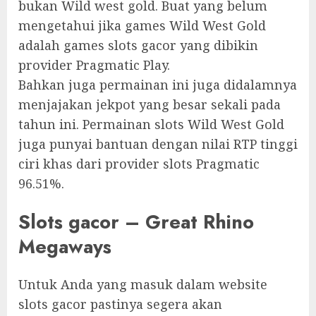
bukan Wild west gold. Buat yang belum
mengetahui jika games Wild West Gold
adalah games slots gacor yang dibikin
provider Pragmatic Play.
Bahkan juga permainan ini juga didalamnya
menjajakan jekpot yang besar sekali pada
tahun ini. Permainan slots Wild West Gold
juga punyai bantuan dengan nilai RTP tinggi
ciri khas dari provider slots Pragmatic
96.51%.
Slots gacor – Great Rhino
Megaways
Untuk Anda yang masuk dalam website
slots gacor pastinya segera akan