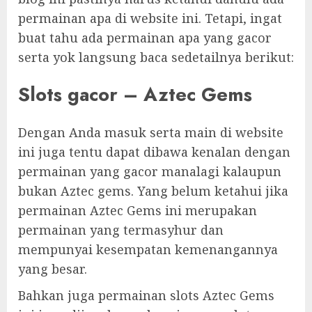
permainan apa di website ini. Tetapi, ingat
buat tahu ada permainan apa yang gacor
serta yok langsung baca sedetailnya berikut:
Slots gacor – Aztec Gems
Dengan Anda masuk serta main di website
ini juga tentu dapat dibawa kenalan dengan
permainan yang gacor manalagi kalaupun
bukan Aztec gems. Yang belum ketahui jika
permainan Aztec Gems ini merupakan
permainan yang termasyhur dan
mempunyai kesempatan kemenangannya
yang besar.
Bahkan juga permainan slots Aztec Gems