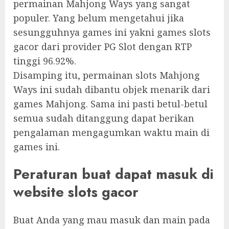
permainan Mahjong Ways yang sangat
populer. Yang belum mengetahui jika
sesungguhnya games ini yakni games slots
gacor dari provider PG Slot dengan RTP
tinggi 96.92%.
Disamping itu, permainan slots Mahjong
Ways ini sudah dibantu objek menarik dari
games Mahjong. Sama ini pasti betul-betul
semua sudah ditanggung dapat berikan
pengalaman mengagumkan waktu main di
games ini.
Peraturan buat dapat masuk di
website slots gacor
Buat Anda yang mau masuk dan main pada