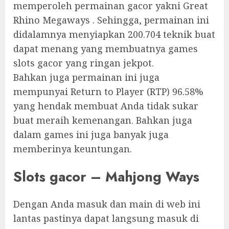
memperoleh permainan gacor yakni Great
Rhino Megaways . Sehingga, permainan ini
didalamnya menyiapkan 200.704 teknik buat
dapat menang yang membuatnya games
slots gacor yang ringan jekpot.
Bahkan juga permainan ini juga
mempunyai Return to Player (RTP) 96.58%
yang hendak membuat Anda tidak sukar
buat meraih kemenangan. Bahkan juga
dalam games ini juga banyak juga
memberinya keuntungan.
Slots gacor – Mahjong Ways
Dengan Anda masuk dan main di web ini
lantas pastinya dapat langsung masuk di