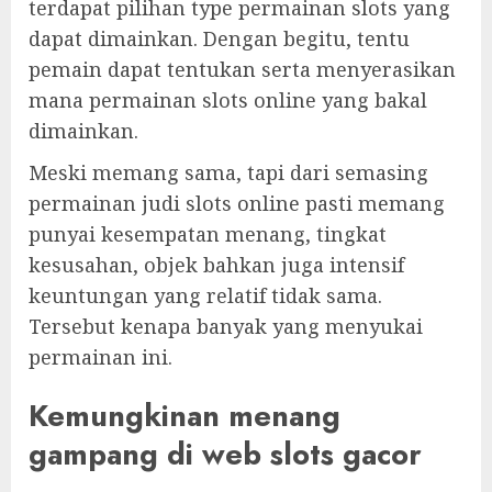
terdapat pilihan type permainan slots yang
dapat dimainkan. Dengan begitu, tentu
pemain dapat tentukan serta menyerasikan
mana permainan slots online yang bakal
dimainkan.
Meski memang sama, tapi dari semasing
permainan judi slots online pasti memang
punyai kesempatan menang, tingkat
kesusahan, objek bahkan juga intensif
keuntungan yang relatif tidak sama.
Tersebut kenapa banyak yang menyukai
permainan ini.
Kemungkinan menang
gampang di web slots gacor