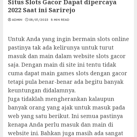
Situs Slots Gacor Dapat dipercaya
2022 Saat ini Sarirejo
ADMIN
08/01/2023
8 MIN READ
Untuk Anda yang ingin bermain slots online
pastinya tak ada kelirunya untuk turut
masuk dan main dalam website slots gacor
saja. Dengan main di site ini tentu tidak
cuma dapat main games slots dengan gacor
tetapi pula benar-benar ada begitu banyak
keuntungan didalamnya.
Juga tidaklah mengherankan kalaupun
banyak orang yang ajak untuk masuk pada
web yang satu berikut. Ini semua pastinya
kenapa Anda perlu masuk dan main di
website ini. Bahkan juga masih ada sangat