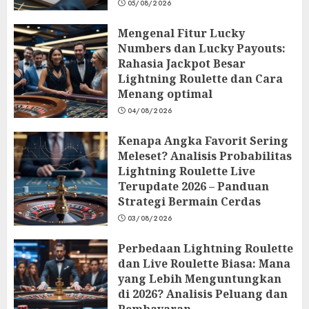
05/08/2026
Mengenal Fitur Lucky
Numbers dan Lucky Payouts:
Rahasia Jackpot Besar
Lightning Roulette dan Cara
Menang optimal
04/08/2026
Kenapa Angka Favorit Sering
Meleset? Analisis Probabilitas
Lightning Roulette Live
Terupdate 2026 – Panduan
Strategi Bermain Cerdas
03/08/2026
Perbedaan Lightning Roulette
dan Live Roulette Biasa: Mana
yang Lebih Menguntungkan
di 2026? Analisis Peluang dan
Pembayaran