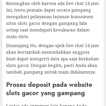
Renungkan oleh karena ada live chat 24 jam
ini, tentu pemain dapat secara gampang
mengabari pelayanan layanan konsumen
situs slots gacor dengan gampang bila
setiap saat mendapati kesukaran dalam
main slots.
Disamping itu, dengan spek live chat 24 jam
akan bertambah memudahkan anggota
buat dapat mengerti data apa saja berkaitan
slots gacor. Dengan begitu, pasti Anda akan
tambah gampang untuk main didalamnya.
Proses deposit pada website
slots gacor yang gampang
Lantas ada argumen lain kenapa Anda