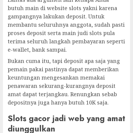
butuh main di website slots yakni karena
gampangnya lakukan deposit. Untuk
membantu seluruhnya anggota, sudah pasti
proses deposit serta main judi slots pula
terima seluruh langkah pembayaran seperti
e-wallet, bank sampai.
Bukan cuma itu, tapi deposit apa saja yang
pemain pakai pastinya dapat memberikan
keuntungan mengesankan memakai
penawaran sekurang-kurangnya deposit
amat dapat terjangkau. Renungkan sebab
depositnya juga hanya butuh 10K saja.
Slots gacor jadi web yang amat
diunggulkan