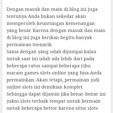
Dengan masuk dan main di blog ini juga
tentunya Anda bukan sekedar akan
memperoleh keuntungan kemenangan
yang besar. Karena dengan masuk dan main
di blog ini juga berikan begitu banyak
permainan menarik.
Sama dengan yang udah dijumpai kalau
untuk saat ini udah ada lebih dari pada
beberapa ratus sampai beberapa ribu
macam games slots online yang bisa Anda
permainkan. Akan tetapi, permainan judi
online slots ini demikian komplet.
Sehingga dapat dijamin jika benar-benar ini
yakni slots terbaik tempat untuk bermain
untuk beberapa bettor karena situs slots