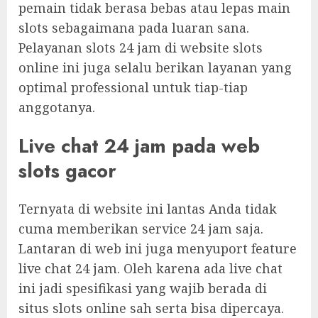
pemain tidak berasa bebas atau lepas main
slots sebagaimana pada luaran sana.
Pelayanan slots 24 jam di website slots
online ini juga selalu berikan layanan yang
optimal professional untuk tiap-tiap
anggotanya.
Live chat 24 jam pada web
slots gacor
Ternyata di website ini lantas Anda tidak
cuma memberikan service 24 jam saja.
Lantaran di web ini juga menyuport feature
live chat 24 jam. Oleh karena ada live chat
ini jadi spesifikasi yang wajib berada di
situs slots online sah serta bisa dipercaya.