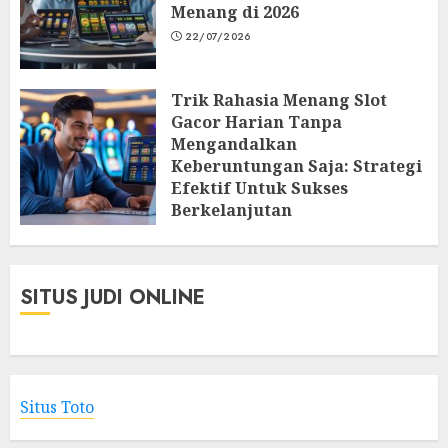
Menang di 2026
22/07/2026
Trik Rahasia Menang Slot
Gacor Harian Tanpa
Mengandalkan
Keberuntungan Saja: Strategi
Efektif Untuk Sukses
Berkelanjutan
11/05/2026
SITUS JUDI ONLINE
Situs Toto