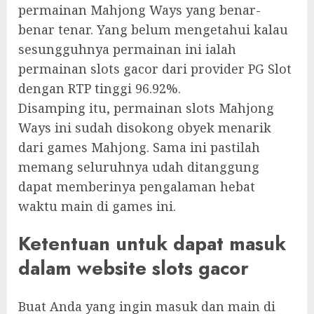
permainan Mahjong Ways yang benar-
benar tenar. Yang belum mengetahui kalau
sesungguhnya permainan ini ialah
permainan slots gacor dari provider PG Slot
dengan RTP tinggi 96.92%.
Disamping itu, permainan slots Mahjong
Ways ini sudah disokong obyek menarik
dari games Mahjong. Sama ini pastilah
memang seluruhnya udah ditanggung
dapat memberinya pengalaman hebat
waktu main di games ini.
Ketentuan untuk dapat masuk
dalam website slots gacor
Buat Anda yang ingin masuk dan main di