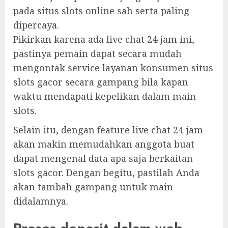
pada situs slots online sah serta paling
dipercaya.
Pikirkan karena ada live chat 24 jam ini,
pastinya pemain dapat secara mudah
mengontak service layanan konsumen situs
slots gacor secara gampang bila kapan
waktu mendapati kepelikan dalam main
slots.
Selain itu, dengan feature live chat 24 jam
akan makin memudahkan anggota buat
dapat mengenal data apa saja berkaitan
slots gacor. Dengan begitu, pastilah Anda
akan tambah gampang untuk main
didalamnya.