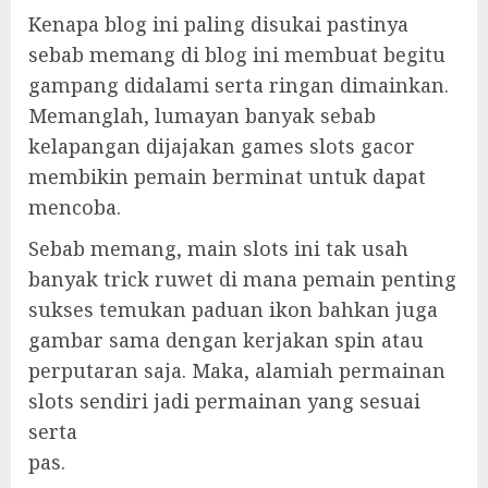
Kenapa blog ini paling disukai pastinya
sebab memang di blog ini membuat begitu
gampang didalami serta ringan dimainkan.
Memanglah, lumayan banyak sebab
kelapangan dijajakan games slots gacor
membikin pemain berminat untuk dapat
mencoba.
Sebab memang, main slots ini tak usah
banyak trick ruwet di mana pemain penting
sukses temukan paduan ikon bahkan juga
gambar sama dengan kerjakan spin atau
perputaran saja. Maka, alamiah permainan
slots sendiri jadi permainan yang sesuai
serta
pas.