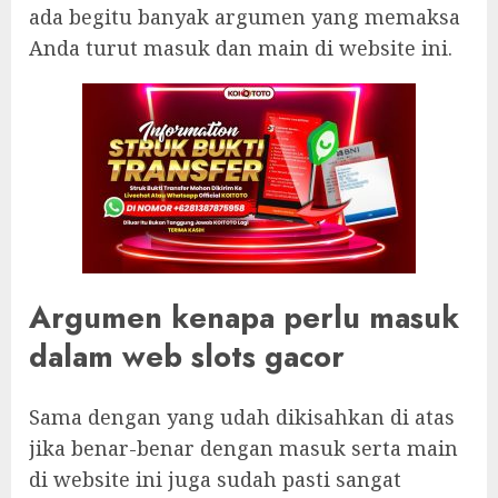
ada begitu banyak argumen yang memaksa
Anda turut masuk dan main di website ini.
Argumen kenapa perlu masuk
dalam web slots gacor
Sama dengan yang udah dikisahkan di atas
jika benar-benar dengan masuk serta main
di website ini juga sudah pasti sangat