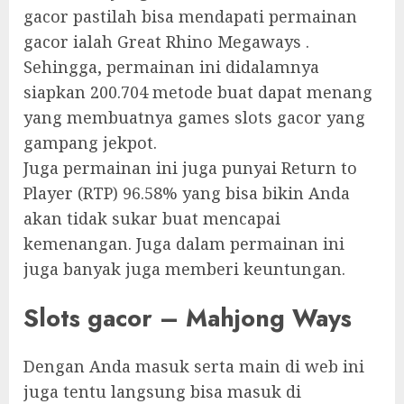
gacor pastilah bisa mendapati permainan
gacor ialah Great Rhino Megaways .
Sehingga, permainan ini didalamnya
siapkan 200.704 metode buat dapat menang
yang membuatnya games slots gacor yang
gampang jekpot.
Juga permainan ini juga punyai Return to
Player (RTP) 96.58% yang bisa bikin Anda
akan tidak sukar buat mencapai
kemenangan. Juga dalam permainan ini
juga banyak juga memberi keuntungan.
Slots gacor – Mahjong Ways
Dengan Anda masuk serta main di web ini
juga tentu langsung bisa masuk di