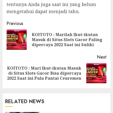
tentunya Anda juga saat ini yang belum
mengetahui dapat menjadi tahu.
Continue
Previous
Reading
KOITOTO : Marilah Ikut-ikutan
Pre
Masuk di Situs Slots Gacor Paling
pos
dipercaya 2022 Saat ini Suliki
Next
KOITOTO : Mari Ikut-ikutan Masuk
Next
di Situs Slots Gacor Bisa dipercaya
post:
2022 Saat ini Pula Pantai Ceuremen
RELATED NEWS