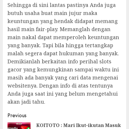
Sehingga di sini lantas pastinya Anda juga
butuh usaha buat main jujur maka
keuntungan yang hendak didapat memang
hasil main fair-play. Memanglah dengan
main nakal dapat memperoleh keuntungan
yang banyak. Tapi bila hingga tertangkap
malah segera dapat hukuman yang banyak.
Demikianlah berkaitan info perihal slots
gacor yang kemungkinan sampai waktu ini
masih ada banyak yang cari data mengenai
websitenya. Dengan info di atas tentunya
Anda juga saat ini yang belum mengetahui
akan jadi tahu.
Continue
Previous
Reading
KOITOTO : Mari Ikut-ikutan Masuk