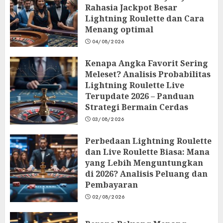
Rahasia Jackpot Besar
Lightning Roulette dan Cara
Menang optimal
04/08/2026
Kenapa Angka Favorit Sering
Meleset? Analisis Probabilitas
Lightning Roulette Live
Terupdate 2026 – Panduan
Strategi Bermain Cerdas
03/08/2026
Perbedaan Lightning Roulette
dan Live Roulette Biasa: Mana
yang Lebih Menguntungkan
di 2026? Analisis Peluang dan
Pembayaran
02/08/2026