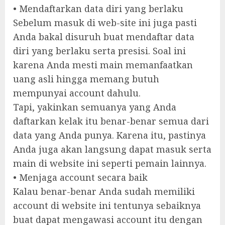
• Mendaftarkan data diri yang berlaku
Sebelum masuk di web-site ini juga pasti
Anda bakal disuruh buat mendaftar data
diri yang berlaku serta presisi. Soal ini
karena Anda mesti main memanfaatkan
uang asli hingga memang butuh
mempunyai account dahulu.
Tapi, yakinkan semuanya yang Anda
daftarkan kelak itu benar-benar semua dari
data yang Anda punya. Karena itu, pastinya
Anda juga akan langsung dapat masuk serta
main di website ini seperti pemain lainnya.
• Menjaga account secara baik
Kalau benar-benar Anda sudah memiliki
account di website ini tentunya sebaiknya
buat dapat mengawasi account itu dengan