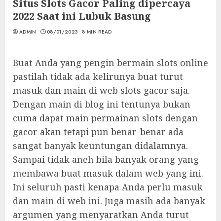
Situs Slots Gacor Paling dipercaya
2022 Saat ini Lubuk Basung
ADMIN
08/01/2023
8 MIN READ
Buat Anda yang pengin bermain slots online
pastilah tidak ada kelirunya buat turut
masuk dan main di web slots gacor saja.
Dengan main di blog ini tentunya bukan
cuma dapat main permainan slots dengan
gacor akan tetapi pun benar-benar ada
sangat banyak keuntungan didalamnya.
Sampai tidak aneh bila banyak orang yang
membawa buat masuk dalam web yang ini.
Ini seluruh pasti kenapa Anda perlu masuk
dan main di web ini. Juga masih ada banyak
argumen yang menyaratkan Anda turut