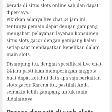
berada di situs slots online sah dan dapat
dipercaya.
Pikirkan adanya live chat 24 jam ini,
tentunya pemain dapat dengan gampang
mengabari pelayanan layanan konsumen
situs slots gacor dengan gampang kalau
setiap saat mendapatkan kepelikan dalam
main slots.
Disamping itu, dengan spesifikasi live chat
24 jam pasti kian memperingan anggota
buat dapat ketahui data apa saja berkaitan
slots gacor. Karena itu, pastilah Anda
semakin lebih gampang untuk main
didalamnya.