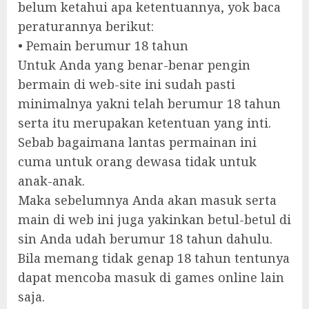
belum ketahui apa ketentuannya, yok baca
peraturannya berikut:
• Pemain berumur 18 tahun
Untuk Anda yang benar-benar pengin
bermain di web-site ini sudah pasti
minimalnya yakni telah berumur 18 tahun
serta itu merupakan ketentuan yang inti.
Sebab bagaimana lantas permainan ini
cuma untuk orang dewasa tidak untuk
anak-anak.
Maka sebelumnya Anda akan masuk serta
main di web ini juga yakinkan betul-betul di
sin Anda udah berumur 18 tahun dahulu.
Bila memang tidak genap 18 tahun tentunya
dapat mencoba masuk di games online lain
saja.