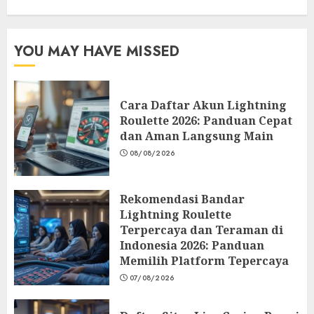
YOU MAY HAVE MISSED
Cara Daftar Akun Lightning
Roulette 2026: Panduan Cepat
dan Aman Langsung Main
08/08/2026
Rekomendasi Bandar
Lightning Roulette
Terpercaya dan Teraman di
Indonesia 2026: Panduan
Memilih Platform Tepercaya
07/08/2026