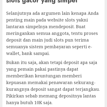
slots gacor yang simpel
Selanjutnya ada argumen lain kenapa Anda
penting main pada website slots yakni
lantaran simpelnya mendeposit. Buat
meringankan semua anggota, tentu proses
deposit dan main judi slots pun terima
semuanya sistem pembayaran seperti e-
wallet, bank sampai.
Bukan itu saja, akan tetapi deposit apa saja
yang pemain pakai pastinya dapat
memberikan keuntungan memberi
kepuasan memakai penawaran sekurang-
kurangnya deposit sangat dapat terjangkau.
Pikirkan sebab memang depositnya lantas
hanya butuh 10K saja.