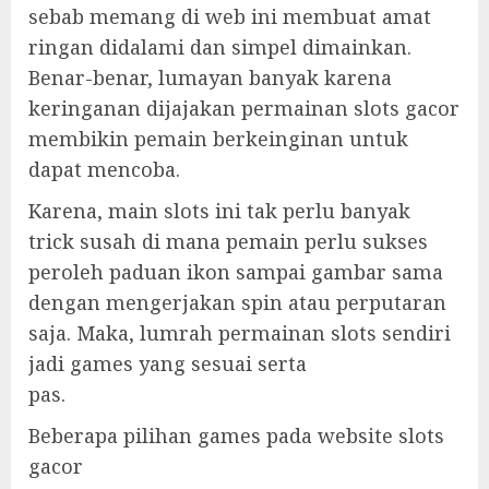
sebab memang di web ini membuat amat
ringan didalami dan simpel dimainkan.
Benar-benar, lumayan banyak karena
keringanan dijajakan permainan slots gacor
membikin pemain berkeinginan untuk
dapat mencoba.
Karena, main slots ini tak perlu banyak
trick susah di mana pemain perlu sukses
peroleh paduan ikon sampai gambar sama
dengan mengerjakan spin atau perputaran
saja. Maka, lumrah permainan slots sendiri
jadi games yang sesuai serta
pas.
Beberapa pilihan games pada website slots
gacor