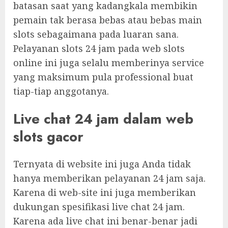
batasan saat yang kadangkala membikin
pemain tak berasa bebas atau bebas main
slots sebagaimana pada luaran sana.
Pelayanan slots 24 jam pada web slots
online ini juga selalu memberinya service
yang maksimum pula professional buat
tiap-tiap anggotanya.
Live chat 24 jam dalam web
slots gacor
Ternyata di website ini juga Anda tidak
hanya memberikan pelayanan 24 jam saja.
Karena di web-site ini juga memberikan
dukungan spesifikasi live chat 24 jam.
Karena ada live chat ini benar-benar jadi