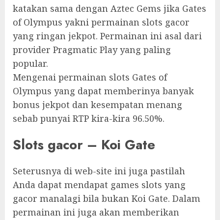
katakan sama dengan Aztec Gems jika Gates
of Olympus yakni permainan slots gacor
yang ringan jekpot. Permainan ini asal dari
provider Pragmatic Play yang paling
popular.
Mengenai permainan slots Gates of
Olympus yang dapat memberinya banyak
bonus jekpot dan kesempatan menang
sebab punyai RTP kira-kira 96.50%.
Slots gacor – Koi Gate
Seterusnya di web-site ini juga pastilah
Anda dapat mendapat games slots yang
gacor manalagi bila bukan Koi Gate. Dalam
permainan ini juga akan memberikan