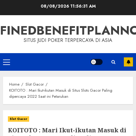
Skip
08/08/2026
11:56:33 AM
to
content
FINEDBENEFITPLAN
SITUS JUDI POKER TERPERCAYA DI ASIA
Primary
Menu
Home
Slot Gacor
KOITOTO : Mari Ikut-ikutan Masuk di Situs Slots Gacor Paling
dipercaya 2022 Saat ini Petarukan
Slot Gacor
KOITOTO : Mari Ikut-ikutan Masuk di