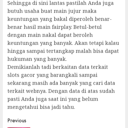
Sehingga di sini lantas pastilah Anda juga
butuh usaha buat main jujur maka
keuntungan yang bakal diperoleh benar-
benar hasil main fairplay. Betul-betul
dengan main nakal dapat beroleh
keuntungan yang banyak. Akan tetapi kalau
hingga sampai tertangkap malah bisa dapat
hukuman yang banyak.
Demikianlah tadi berkaitan data terkait
slots gacor yang barangkali sampai
sekarang masih ada banyak yang cari data
terkait webnya. Dengan data di atas sudah
pasti Anda juga saat ini yang belum
mengetahui bisa jadi tahu.
Continue
Previous