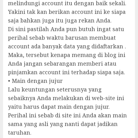
melindungi account itu dengan baik sekali.
Yakini tak kan berikan account ini ke siapa
saja bahkan juga itu juga rekan Anda.
Di sini pastilah Anda pun butuh ingat satu
perihal sebab waktu barusan membuat
account ada banyak data yang didaftarkan .
Maka, tersebut kenapa memang di blog ini
Anda jangan sebarangan memberi atau
pinjamkan account ini terhadap siapa saja.
• Main dengan jujur
Lalu keuntungan seterusnya yang
sebaiknya Anda melakukan di web-site ini
yaitu harus dapat main dengan jujur.
Perihal ini sebab di site ini Anda akan main
sama yang asli yang nanti dapat jadikan
taruhan.