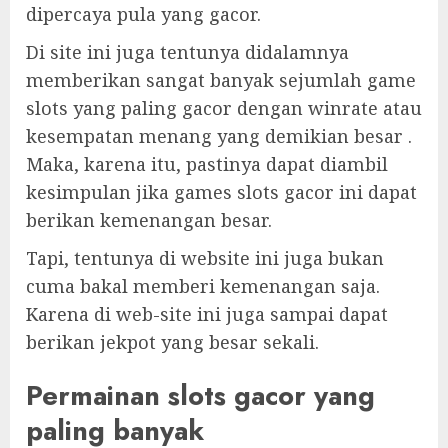
dipercaya pula yang gacor.
Di site ini juga tentunya didalamnya
memberikan sangat banyak sejumlah game
slots yang paling gacor dengan winrate atau
kesempatan menang yang demikian besar .
Maka, karena itu, pastinya dapat diambil
kesimpulan jika games slots gacor ini dapat
berikan kemenangan besar.
Tapi, tentunya di website ini juga bukan
cuma bakal memberi kemenangan saja.
Karena di web-site ini juga sampai dapat
berikan jekpot yang besar sekali.
Permainan slots gacor yang
paling banyak