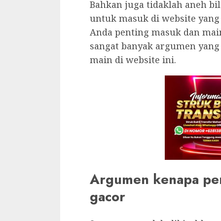
Bahkan juga tidaklah aneh bi
untuk masuk di website yang s
Anda penting masuk dan main 
sangat banyak argumen yang
main di website ini.
Argumen kenapa per
gacor