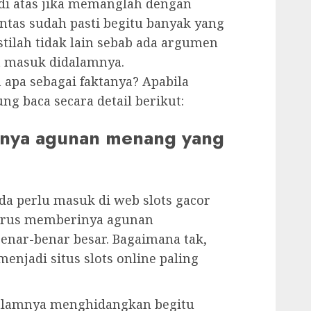
di atas jika memanglah dengan
antas sudah pasti begitu banyak yang
tilah tidak lain sebab ada argumen
t masuk didalamnya.
 apa sebagai faktanya? Apabila
 baca secara detail berikut:
inya agunan menang yang
 perlu masuk di web slots gacor
erus memberinya agunan
nar-benar besar. Bagaimana tak,
menjadi situs slots online paling
didalamnya menghidangkan begitu