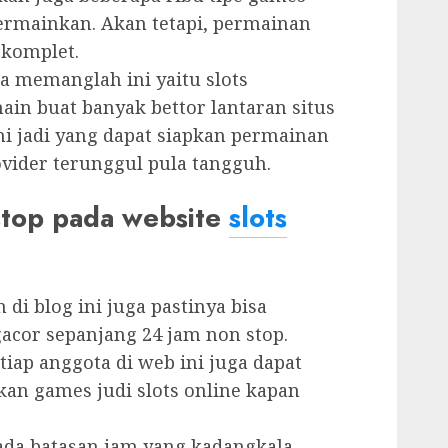
permainkan. Akan tetapi, permainan
 komplet.
ka memanglah ini yaitu slots
in buat banyak bettor lantaran situs
ini jadi yang dapat siapkan permainan
ovider terunggul pula tangguh.
stop pada website
slots
i blog ini juga pastinya bisa
gacor sepanjang 24 jam non stop.
tiap anggota di web ini juga dapat
an games judi slots online kapan
ada batasan jam yang kadangkala