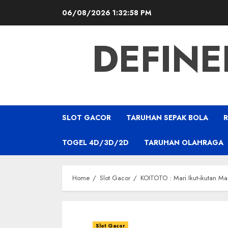
Skip
06/08/2026
1:32:59 PM
to
content
DEFIN
SLOT GACOR
TARUHAN SEPAK BOLA
TOGEL 4D/3D/2D
TARUHAN OLAHRAGA
Home
Slot Gacor
KOITOTO : Mari Ikut-ikutan Mas
Slot Gacor