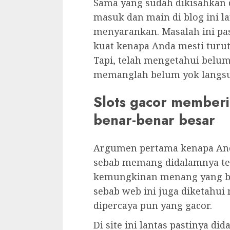
Sama yang sudah dikisahkan 
masuk dan main di blog ini l
menyarankan. Masalah ini pas
kuat kenapa Anda mesti turu
Tapi, telah mengetahui belum
memanglah belum yok langsung
Slots gacor member
benar-benar besar
Argumen pertama kenapa Anda
sebab memang didalamnya t
kemungkinan menang yang be
sebab web ini juga diketahui 
dipercaya pun yang gacor.
Di site ini lantas pastinya 