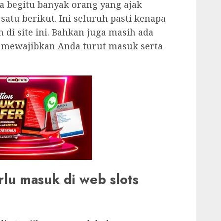
la begitu banyak orang yang ajak
atu berikut. Ini seluruh pasti kenapa
di site ini. Bahkan juga masih ada
 mewajibkan Anda turut masuk serta
lu masuk di web slots