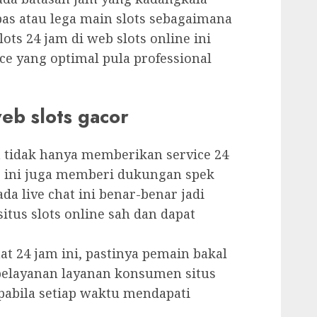
bas atau lega main slots sebagaimana
ots 24 jam di web slots online ini
ce yang optimal pula professional
web slots gacor
a tidak hanya memberikan service 24
te ini juga memberi dukungan spek
ada live chat ini benar-benar jadi
situs slots online sah dan dapat
t 24 jam ini, pastinya pemain bakal
elayanan layanan konsumen situs
pabila setiap waktu mendapati