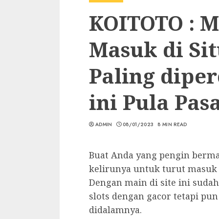
KOITOTO : M
Masuk di Sit
Paling diper
ini Pula Pas
ADMIN
08/01/2023
8 MIN READ
Buat Anda yang pengin bermain
kelirunya untuk turut masuk s
Dengan main di site ini suda
slots dengan gacor tetapi p
didalamnya.