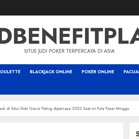
EDBENEFITP
SITUS JUDI POKER TERPERCAYA DI ASIA
ROULETTE
BLACKJACK ONLINE
POKER ONLINE
PACUA
suk di Situs Slots Gacor Paling dipercaya 2022 Saat ini Pula Pasar Minggu