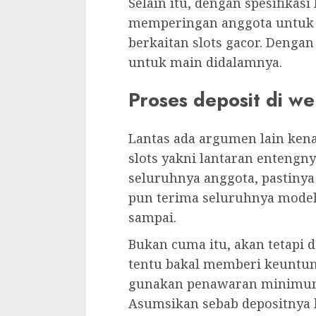
Selain itu, dengan spesifikasi 
memperingan anggota untuk d
berkaitan slots gacor. Dengan
untuk main didalamnya.
Proses deposit di we
Lantas ada argumen lain ken
slots yakni lantaran enteng
seluruhnya anggota, pastinya 
pun terima seluruhnya model
sampai.
Bukan cuma itu, akan tetapi d
tentu bakal memberi keuntu
gunakan penawaran minimum d
Asumsikan sebab depositnya l