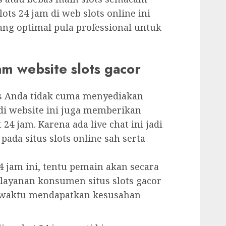
ots 24 jam di web slots online ini
ang optimal pula professional untuk
am website slots gacor
tas Anda tidak cuma menyediakan
 di website ini juga memberikan
 24 jam. Karena ada live chat ini jadi
pada situs slots online sah serta
4 jam ini, tentu pemain akan secara
ayanan konsumen situs slots gacor
p waktu mendapatkan kesusahan