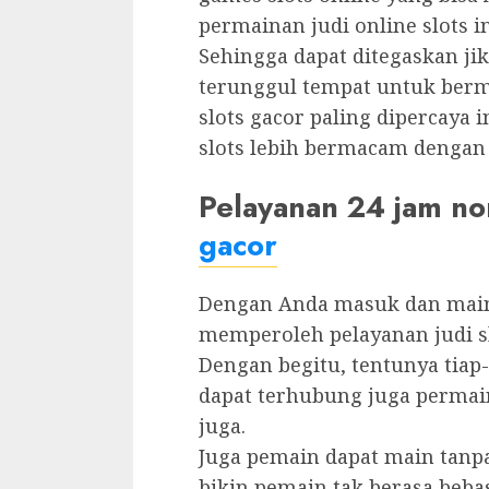
permainan judi online slots i
Sehingga dapat ditegaskan jik
terunggul tempat untuk berma
slots gacor paling dipercaya 
slots lebih bermacam dengan 
Pelayanan 24 jam no
gacor
Dengan Anda masuk dan main d
memperoleh pelayanan judi sl
Dengan begitu, tentunya tiap-
dapat terhubung juga permain
juga.
Juga pemain dapat main tanpa
bikin pemain tak berasa beba