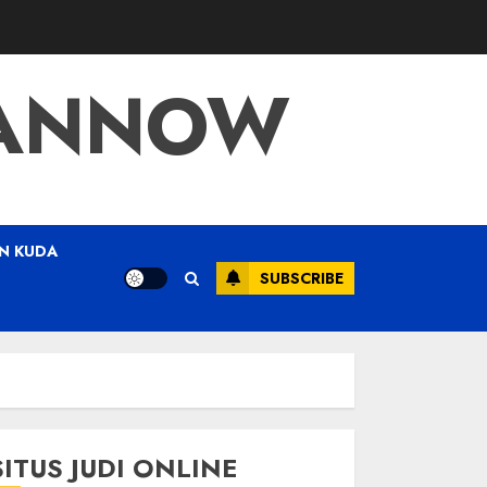
LANNOW
N KUDA
SUBSCRIBE
SITUS JUDI ONLINE