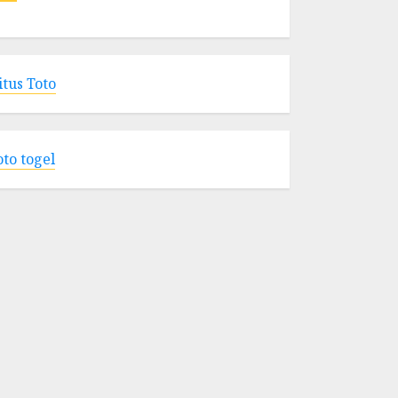
itus Toto
oto togel