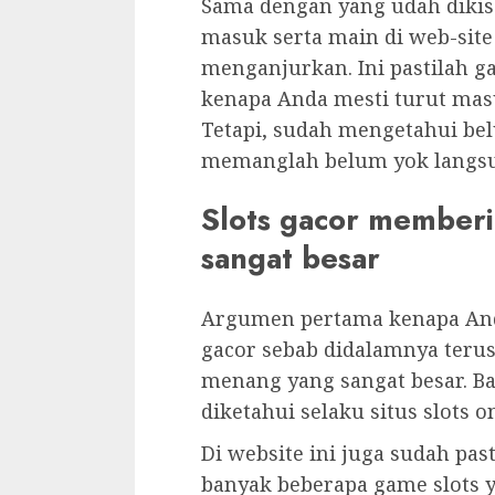
Sama dengan yang udah dikisa
masuk serta main di web-site
menganjurkan. Ini pastilah g
kenapa Anda mesti turut mas
Tetapi, sudah mengetahui bel
memanglah belum yok langsun
Slots gacor member
sangat besar
Argumen pertama kenapa And
gacor sebab didalamnya teru
menang yang sangat besar. Ba
diketahui selaku situs slots o
Di website ini juga sudah pa
banyak beberapa game slots 