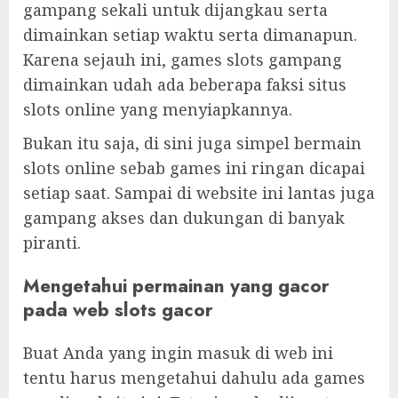
gampang sekali untuk dijangkau serta
dimainkan setiap waktu serta dimanapun.
Karena sejauh ini, games slots gampang
dimainkan udah ada beberapa faksi situs
slots online yang menyiapkannya.
Bukan itu saja, di sini juga simpel bermain
slots online sebab games ini ringan dicapai
setiap saat. Sampai di website ini lantas juga
gampang akses dan dukungan di banyak
piranti.
Mengetahui permainan yang gacor
pada web slots gacor
Buat Anda yang ingin masuk di web ini
tentu harus mengetahui dahulu ada games