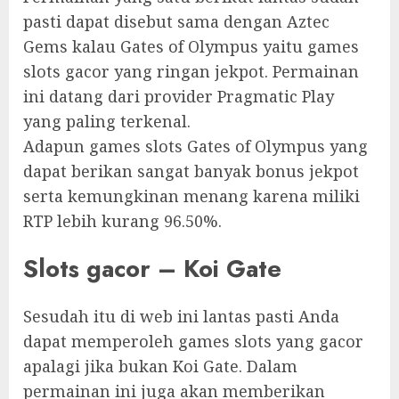
pasti dapat disebut sama dengan Aztec
Gems kalau Gates of Olympus yaitu games
slots gacor yang ringan jekpot. Permainan
ini datang dari provider Pragmatic Play
yang paling terkenal.
Adapun games slots Gates of Olympus yang
dapat berikan sangat banyak bonus jekpot
serta kemungkinan menang karena miliki
RTP lebih kurang 96.50%.
Slots gacor – Koi Gate
Sesudah itu di web ini lantas pasti Anda
dapat memperoleh games slots yang gacor
apalagi jika bukan Koi Gate. Dalam
permainan ini juga akan memberikan