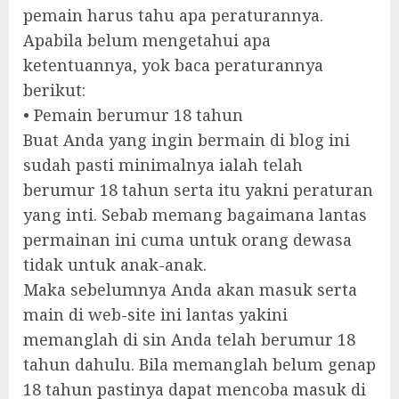
pemain harus tahu apa peraturannya.
Apabila belum mengetahui apa
ketentuannya, yok baca peraturannya
berikut:
• Pemain berumur 18 tahun
Buat Anda yang ingin bermain di blog ini
sudah pasti minimalnya ialah telah
berumur 18 tahun serta itu yakni peraturan
yang inti. Sebab memang bagaimana lantas
permainan ini cuma untuk orang dewasa
tidak untuk anak-anak.
Maka sebelumnya Anda akan masuk serta
main di web-site ini lantas yakini
memanglah di sin Anda telah berumur 18
tahun dahulu. Bila memanglah belum genap
18 tahun pastinya dapat mencoba masuk di