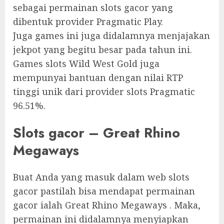
sebagai permainan slots gacor yang
dibentuk provider Pragmatic Play.
Juga games ini juga didalamnya menjajakan
jekpot yang begitu besar pada tahun ini.
Games slots Wild West Gold juga
mempunyai bantuan dengan nilai RTP
tinggi unik dari provider slots Pragmatic
96.51%.
Slots gacor – Great Rhino
Megaways
Buat Anda yang masuk dalam web slots
gacor pastilah bisa mendapat permainan
gacor ialah Great Rhino Megaways . Maka,
permainan ini didalamnya menyiapkan