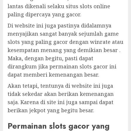
lantas dikenali selaku situs slots online
paling dipercaya yang gacor.
Di website ini juga pastinya didalamnya
menyajikan sangat banyak sejumlah game
slots yang paling gacor dengan winrate atau
kesempatan menang yang demikian besar .
Maka, dengan begitu, pasti dapat
dirangkum jika permainan slots gacor ini
dapat memberi kemenangan besar.
Akan tetapi, tentunya di website ini juga
tidak sekedar akan berikan kemenangan
saja. Karena di site ini juga sampai dapat
berikan jekpot yang begitu besar.
Permainan slots gacor yang