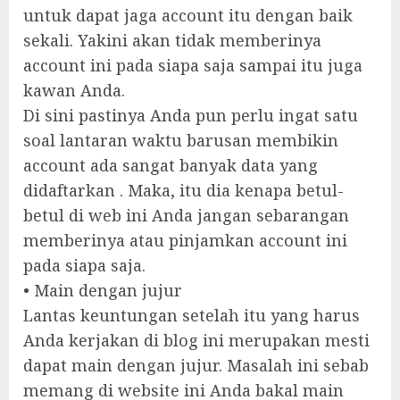
untuk dapat jaga account itu dengan baik
sekali. Yakini akan tidak memberinya
account ini pada siapa saja sampai itu juga
kawan Anda.
Di sini pastinya Anda pun perlu ingat satu
soal lantaran waktu barusan membikin
account ada sangat banyak data yang
didaftarkan . Maka, itu dia kenapa betul-
betul di web ini Anda jangan sebarangan
memberinya atau pinjamkan account ini
pada siapa saja.
• Main dengan jujur
Lantas keuntungan setelah itu yang harus
Anda kerjakan di blog ini merupakan mesti
dapat main dengan jujur. Masalah ini sebab
memang di website ini Anda bakal main