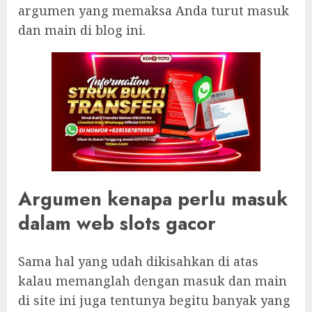
argumen yang memaksa Anda turut masuk
dan main di blog ini.
Argumen kenapa perlu masuk
dalam web slots gacor
Sama hal yang udah dikisahkan di atas
kalau memanglah dengan masuk dan main
di site ini juga tentunya begitu banyak yang