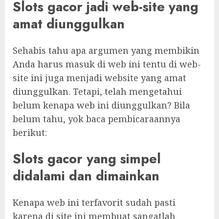
Slots gacor jadi web-site yang
amat diunggulkan
Sehabis tahu apa argumen yang membikin
Anda harus masuk di web ini tentu di web-
site ini juga menjadi website yang amat
diunggulkan. Tetapi, telah mengetahui
belum kenapa web ini diunggulkan? Bila
belum tahu, yok baca pembicaraannya
berikut:
Slots gacor yang simpel
didalami dan dimainkan
Kenapa web ini terfavorit sudah pasti
karena di site ini membuat sangatlah