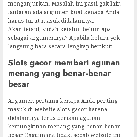
menganjurkan. Masalah ini pasti gak lain
lantaran ada argumen kuat kenapa Anda
harus turut masuk didalamnya.
Akan tetapi, sudah ketahui belum apa
sebagai argumennya? Apabila belum yok
langsung baca secara lengkap berikut:
Slots gacor memberi agunan
menang yang benar-benar
besar
Argumen pertama kenapa Anda penting
masuk di website slots gacor karena
didalamnya terus berikan agunan
kemungkinan menang yang benar-benar
besar. Bagaimana tidak, sebab website ini