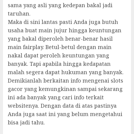
sama yang asli yang kedepan bakal jadi
taruhan.
Maka di sini lantas pasti Anda juga butuh
usaha buat main jujur hingga keuntungan
yang bakal diperoleh benar-benar hasil
main fairplay. Betul-betul dengan main
nakal dapat peroleh keuntungan yang
banyak. Tapi apabila hingga kedapatan
malah segera dapat hukuman yang banyak.
Demikianlah berkaitan info mengenai slots
gacor yang kemungkinan sampai sekarang
ini ada banyak yang cari info terkait
websitenya. Dengan data di atas pastinya
Anda juga saat ini yang belum mengetahui
bisa jadi tahu.