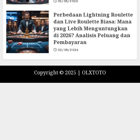
03/08/2026
Perbedaan Lightning Roulette
dan Live Roulette Biasa: Mana
yang Lebih Menguntungkan
di 2026? Analisis Peluang dan
Pembayaran
02/08/2026
Copyright © 2025 |
OLXTOTO