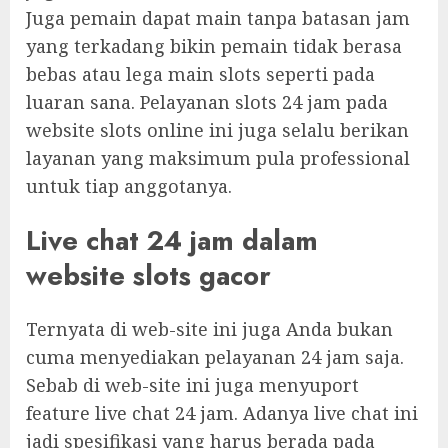
Juga pemain dapat main tanpa batasan jam
yang terkadang bikin pemain tidak berasa
bebas atau lega main slots seperti pada
luaran sana. Pelayanan slots 24 jam pada
website slots online ini juga selalu berikan
layanan yang maksimum pula professional
untuk tiap anggotanya.
Live chat 24 jam dalam
website slots gacor
Ternyata di web-site ini juga Anda bukan
cuma menyediakan pelayanan 24 jam saja.
Sebab di web-site ini juga menyuport
feature live chat 24 jam. Adanya live chat ini
jadi spesifikasi yang harus berada pada