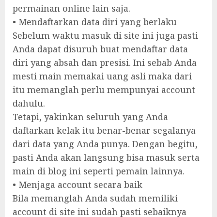
permainan online lain saja.
• Mendaftarkan data diri yang berlaku
Sebelum waktu masuk di site ini juga pasti
Anda dapat disuruh buat mendaftar data
diri yang absah dan presisi. Ini sebab Anda
mesti main memakai uang asli maka dari
itu memanglah perlu mempunyai account
dahulu.
Tetapi, yakinkan seluruh yang Anda
daftarkan kelak itu benar-benar segalanya
dari data yang Anda punya. Dengan begitu,
pasti Anda akan langsung bisa masuk serta
main di blog ini seperti pemain lainnya.
• Menjaga account secara baik
Bila memanglah Anda sudah memiliki
account di site ini sudah pasti sebaiknya