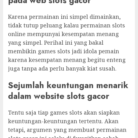
pada web slots gacor
Karena permainan ini simpel dimainkan,
tidak tutup peluang kalau permainan slots
online mempunyai kesempatan menang
yang simpel. Perihal ini yang bakal
membikin games slots jadi idola pemain
karena kesempatan menang begitu enteng
juga tanpa ada perlu banyak kiat susah.
Sejumlah keuntungan menarik
dalam website slots gacor
Tentu saja tiap games slots akan siapkan
keuntungan-keuntungan tertentu. Akan
tetapi, argumen yang membuat permainan