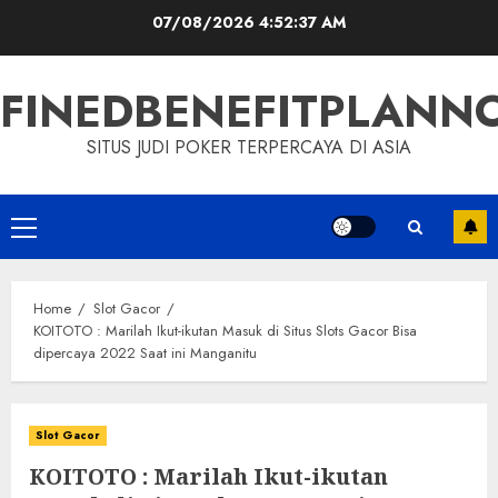
Skip
07/08/2026
4:52:38 AM
to
content
FINEDBENEFITPLAN
SITUS JUDI POKER TERPERCAYA DI ASIA
Primary
Menu
Home
Slot Gacor
KOITOTO : Marilah Ikut-ikutan Masuk di Situs Slots Gacor Bisa
dipercaya 2022 Saat ini Manganitu
Slot Gacor
KOITOTO : Marilah Ikut-ikutan