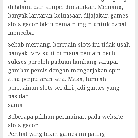
didalami dan simpel dimainkan. Memang,
banyak lantaran keluasaan dijajakan games
slots gacor bikin pemain ingin untuk dapat
mencoba.
Sebab memang, bermain slots ini tidak usah
banyak cara sulit di mana pemain perlu
sukses peroleh paduan lambang sampai
gambar persis dengan mengerjakan spin
atau perputaran saja. Maka, lumrah
permainan slots sendiri jadi games yang
pas dan
sama.
Beberapa pilihan permainan pada website
slots gacor
Perihal yang bikin games ini paling