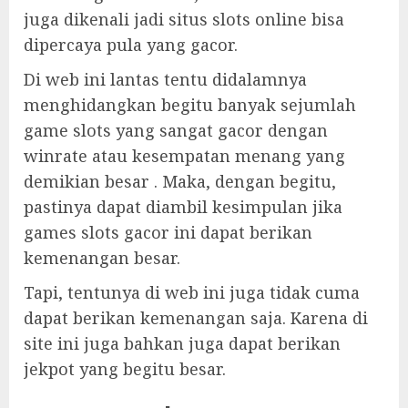
juga dikenali jadi situs slots online bisa
dipercaya pula yang gacor.
Di web ini lantas tentu didalamnya
menghidangkan begitu banyak sejumlah
game slots yang sangat gacor dengan
winrate atau kesempatan menang yang
demikian besar . Maka, dengan begitu,
pastinya dapat diambil kesimpulan jika
games slots gacor ini dapat berikan
kemenangan besar.
Tapi, tentunya di web ini juga tidak cuma
dapat berikan kemenangan saja. Karena di
site ini juga bahkan juga dapat berikan
jekpot yang begitu besar.