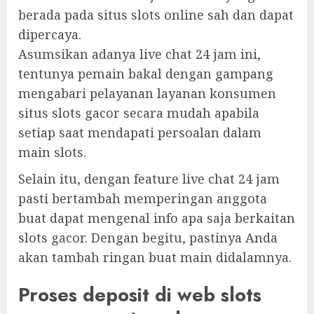
berada pada situs slots online sah dan dapat
dipercaya.
Asumsikan adanya live chat 24 jam ini,
tentunya pemain bakal dengan gampang
mengabari pelayanan layanan konsumen
situs slots gacor secara mudah apabila
setiap saat mendapati persoalan dalam
main slots.
Selain itu, dengan feature live chat 24 jam
pasti bertambah memperingan anggota
buat dapat mengenal info apa saja berkaitan
slots gacor. Dengan begitu, pastinya Anda
akan tambah ringan buat main didalamnya.
Proses deposit di web slots