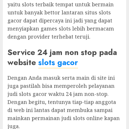
yaitu slots terbaik tempat untuk bermain
untuk banyak bettor lantaran situs slots
gacor dapat dipercaya ini jadi yang dapat
menyiapkan games slots lebih bermacam
dengan provider terhebat teruji.
Service 24 jam non stop pada
website
slots gacor
Dengan Anda masuk serta main di site ini
juga pastilah bisa memperoleh pelayanan
judi slots gacor waktu 24 jam non-stop.
Dengan begitu, tentunya tiap-tiap anggota
di web ini lantas dapat membuka sampai
mainkan permainan judi slots online kapan
juga.