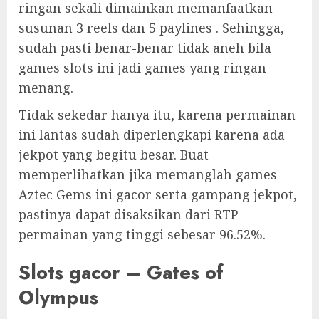
ringan sekali dimainkan memanfaatkan
susunan 3 reels dan 5 paylines . Sehingga,
sudah pasti benar-benar tidak aneh bila
games slots ini jadi games yang ringan
menang.
Tidak sekedar hanya itu, karena permainan
ini lantas sudah diperlengkapi karena ada
jekpot yang begitu besar. Buat
memperlihatkan jika memanglah games
Aztec Gems ini gacor serta gampang jekpot,
pastinya dapat disaksikan dari RTP
permainan yang tinggi sebesar 96.52%.
Slots gacor – Gates of
Olympus