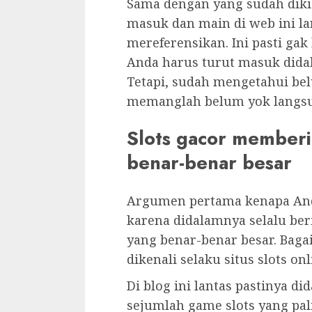
Sama dengan yang sudah diki
masuk dan main di web ini la
mereferensikan. Ini pasti ga
Anda harus turut masuk dida
Tetapi, sudah mengetahui bel
memanglah belum yok langsun
Slots gacor member
benar-benar besar
Argumen pertama kenapa And
karena didalamnya selalu b
yang benar-benar besar. Bagai
dikenali selaku situs slots on
Di blog ini lantas pastinya 
sejumlah game slots yang pal