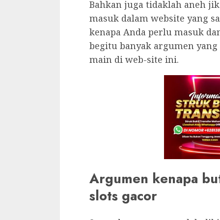
Bahkan juga tidaklah aneh ji
masuk dalam website yang sat
kenapa Anda perlu masuk dan 
begitu banyak argumen yang
main di web-site ini.
Argumen kenapa bu
slots gacor