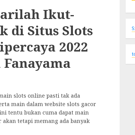
arilah Ikut-
 di Situs Slots
S
dipercaya 2022
t
la Fanayama
in slots online pasti tak ada
erta main dalam website slots gacor
 ini tentu bukan cuma dapat main
r akan tetapi memang ada banyak