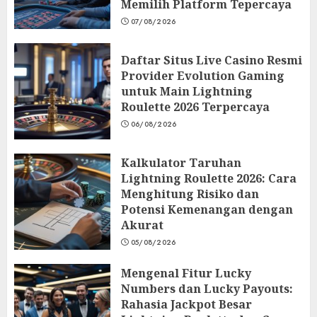
Memilih Platform Tepercaya
07/08/2026
Daftar Situs Live Casino Resmi
Provider Evolution Gaming
untuk Main Lightning
Roulette 2026 Terpercaya
06/08/2026
Kalkulator Taruhan
Lightning Roulette 2026: Cara
Menghitung Risiko dan
Potensi Kemenangan dengan
Akurat
05/08/2026
Mengenal Fitur Lucky
Numbers dan Lucky Payouts:
Rahasia Jackpot Besar