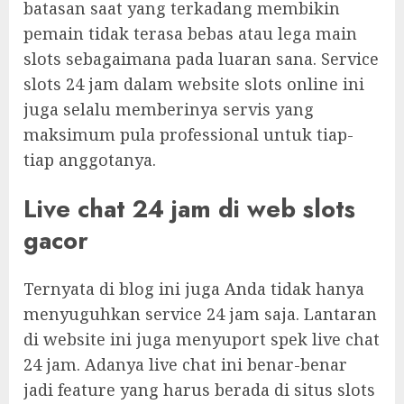
batasan saat yang terkadang membikin
pemain tidak terasa bebas atau lega main
slots sebagaimana pada luaran sana. Service
slots 24 jam dalam website slots online ini
juga selalu memberinya servis yang
maksimum pula professional untuk tiap-
tiap anggotanya.
Live chat 24 jam di web slots
gacor
Ternyata di blog ini juga Anda tidak hanya
menyuguhkan service 24 jam saja. Lantaran
di website ini juga menyuport spek live chat
24 jam. Adanya live chat ini benar-benar
jadi feature yang harus berada di situs slots