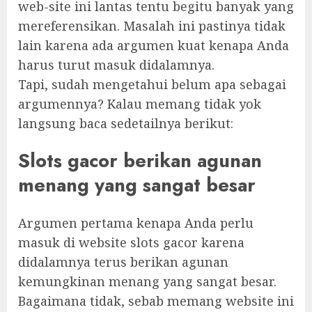
web-site ini lantas tentu begitu banyak yang
mereferensikan. Masalah ini pastinya tidak
lain karena ada argumen kuat kenapa Anda
harus turut masuk didalamnya.
Tapi, sudah mengetahui belum apa sebagai
argumennya? Kalau memang tidak yok
langsung baca sedetailnya berikut:
Slots gacor berikan agunan
menang yang sangat besar
Argumen pertama kenapa Anda perlu
masuk di website slots gacor karena
didalamnya terus berikan agunan
kemungkinan menang yang sangat besar.
Bagaimana tidak, sebab memang website ini