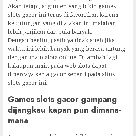
Akan tetapi, argumen yang bikin games
slots gacor ini terus di favoritkan karena
keuntungan yang dijajakan ini malahan
lebih janjikan dan pula banyak.
Dengan begitu, pastinya tidak aneh jika
waktu ini lebih banyak yang berasa untung
dengan main slots online. Ditambah lagi
kalaupun main pada web slots dapat
dipercaya serta gacor seperti pada situs
slots gacor ini.
Games slots gacor gampang
dijangkau kapan pun dimana-
mana