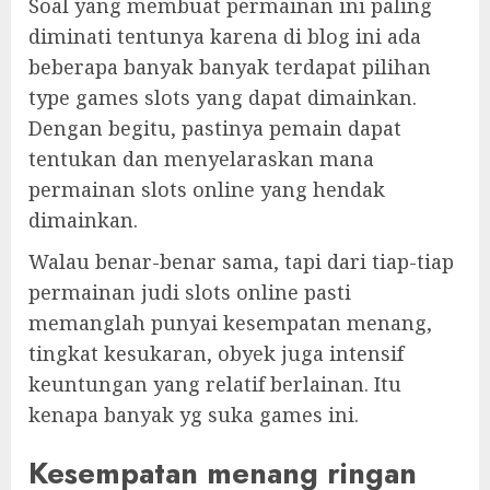
Soal yang membuat permainan ini paling
diminati tentunya karena di blog ini ada
beberapa banyak banyak terdapat pilihan
type games slots yang dapat dimainkan.
Dengan begitu, pastinya pemain dapat
tentukan dan menyelaraskan mana
permainan slots online yang hendak
dimainkan.
Walau benar-benar sama, tapi dari tiap-tiap
permainan judi slots online pasti
memanglah punyai kesempatan menang,
tingkat kesukaran, obyek juga intensif
keuntungan yang relatif berlainan. Itu
kenapa banyak yg suka games ini.
Kesempatan menang ringan