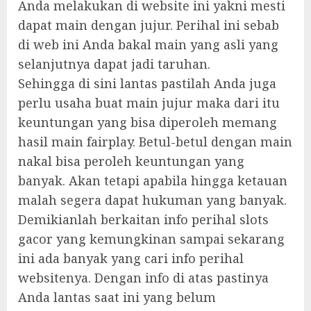
Anda melakukan di website ini yakni mesti
dapat main dengan jujur. Perihal ini sebab
di web ini Anda bakal main yang asli yang
selanjutnya dapat jadi taruhan.
Sehingga di sini lantas pastilah Anda juga
perlu usaha buat main jujur maka dari itu
keuntungan yang bisa diperoleh memang
hasil main fairplay. Betul-betul dengan main
nakal bisa peroleh keuntungan yang
banyak. Akan tetapi apabila hingga ketauan
malah segera dapat hukuman yang banyak.
Demikianlah berkaitan info perihal slots
gacor yang kemungkinan sampai sekarang
ini ada banyak yang cari info perihal
websitenya. Dengan info di atas pastinya
Anda lantas saat ini yang belum