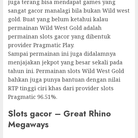
juga terang bisa mendapat games yang
sangat gacor manalagi bila bukan Wild west
gold. Buat yang belum ketahui kalau
permainan Wild West Gold adalah
permainan slots gacor yang dibentuk
provider Pragmatic Play.
Sampai permainan ini juga didalamnya
menjajakan jekpot yang besar sekali pada
tahun ini. Permainan slots Wild West Gold
bahkan juga punya bantuan dengan nilai
RTP tinggi ciri khas dari provider slots
Pragmatic 96.51%.
Slots gacor – Great Rhino
Megaways