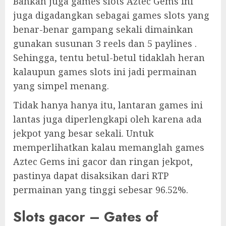
Bahkan juga games slots Aztec Gems ini
juga digadangkan sebagai games slots yang
benar-benar gampang sekali dimainkan
gunakan susunan 3 reels dan 5 paylines .
Sehingga, tentu betul-betul tidaklah heran
kalaupun games slots ini jadi permainan
yang simpel menang.
Tidak hanya hanya itu, lantaran games ini
lantas juga diperlengkapi oleh karena ada
jekpot yang besar sekali. Untuk
memperlihatkan kalau memanglah games
Aztec Gems ini gacor dan ringan jekpot,
pastinya dapat disaksikan dari RTP
permainan yang tinggi sebesar 96.52%.
Slots gacor – Gates of