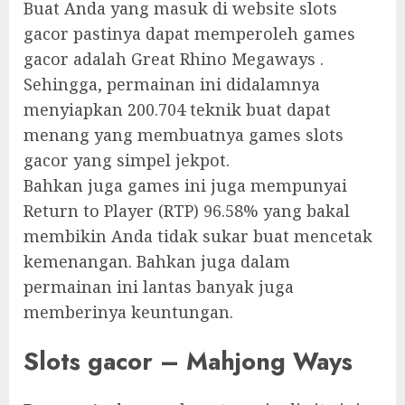
Buat Anda yang masuk di website slots
gacor pastinya dapat memperoleh games
gacor adalah Great Rhino Megaways .
Sehingga, permainan ini didalamnya
menyiapkan 200.704 teknik buat dapat
menang yang membuatnya games slots
gacor yang simpel jekpot.
Bahkan juga games ini juga mempunyai
Return to Player (RTP) 96.58% yang bakal
membikin Anda tidak sukar buat mencetak
kemenangan. Bahkan juga dalam
permainan ini lantas banyak juga
memberinya keuntungan.
Slots gacor – Mahjong Ways