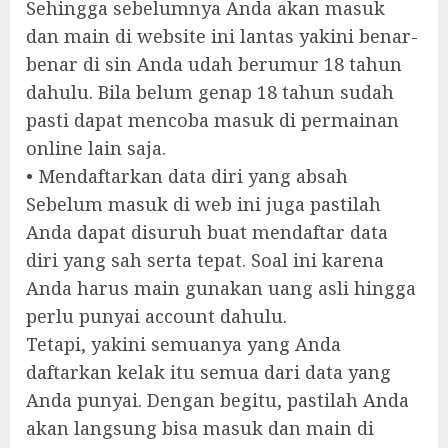
Sehingga sebelumnya Anda akan masuk
dan main di website ini lantas yakini benar-
benar di sin Anda udah berumur 18 tahun
dahulu. Bila belum genap 18 tahun sudah
pasti dapat mencoba masuk di permainan
online lain saja.
• Mendaftarkan data diri yang absah
Sebelum masuk di web ini juga pastilah
Anda dapat disuruh buat mendaftar data
diri yang sah serta tepat. Soal ini karena
Anda harus main gunakan uang asli hingga
perlu punyai account dahulu.
Tetapi, yakini semuanya yang Anda
daftarkan kelak itu semua dari data yang
Anda punyai. Dengan begitu, pastilah Anda
akan langsung bisa masuk dan main di