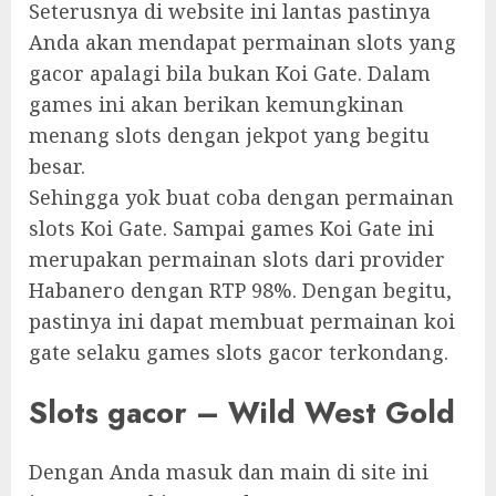
Seterusnya di website ini lantas pastinya
Anda akan mendapat permainan slots yang
gacor apalagi bila bukan Koi Gate. Dalam
games ini akan berikan kemungkinan
menang slots dengan jekpot yang begitu
besar.
Sehingga yok buat coba dengan permainan
slots Koi Gate. Sampai games Koi Gate ini
merupakan permainan slots dari provider
Habanero dengan RTP 98%. Dengan begitu,
pastinya ini dapat membuat permainan koi
gate selaku games slots gacor terkondang.
Slots gacor – Wild West Gold
Dengan Anda masuk dan main di site ini