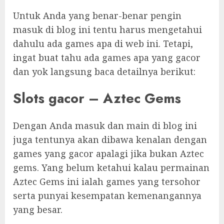
Untuk Anda yang benar-benar pengin
masuk di blog ini tentu harus mengetahui
dahulu ada games apa di web ini. Tetapi,
ingat buat tahu ada games apa yang gacor
dan yok langsung baca detailnya berikut:
Slots gacor – Aztec Gems
Dengan Anda masuk dan main di blog ini
juga tentunya akan dibawa kenalan dengan
games yang gacor apalagi jika bukan Aztec
gems. Yang belum ketahui kalau permainan
Aztec Gems ini ialah games yang tersohor
serta punyai kesempatan kemenangannya
yang besar.