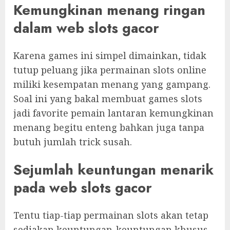
Kemungkinan menang ringan
dalam web slots gacor
Karena games ini simpel dimainkan, tidak
tutup peluang jika permainan slots online
miliki kesempatan menang yang gampang.
Soal ini yang bakal membuat games slots
jadi favorite pemain lantaran kemungkinan
menang begitu enteng bahkan juga tanpa
butuh jumlah trick susah.
Sejumlah keuntungan menarik
pada web slots gacor
Tentu tiap-tiap permainan slots akan tetap
sediakan keuntungan-keuntungan khusus.