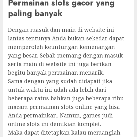
Permainan slots gacor yang
paling banyak
Dengan masuk dan main di website ini
lantas tentunya Anda bukan sekedar dapat
memperoleh keuntungan kemenangan
yang besar. Sebab memang dengan masuk
serta main di website ini juga berikan
begitu banyak permainan menarik.
Sama dengan yang sudah didapati jika
untuk waktu ini udah ada lebih dari
beberapa ratus bahkan juga beberapa ribu
macam permainan slots online yang bisa
Anda permainkan. Namun, games judi
online slots ini demikian komplet.
Maka dapat ditetapkan kalau memanglah