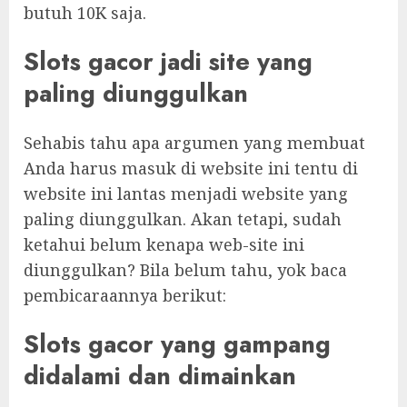
butuh 10K saja.
Slots gacor jadi site yang
paling diunggulkan
Sehabis tahu apa argumen yang membuat
Anda harus masuk di website ini tentu di
website ini lantas menjadi website yang
paling diunggulkan. Akan tetapi, sudah
ketahui belum kenapa web-site ini
diunggulkan? Bila belum tahu, yok baca
pembicaraannya berikut:
Slots gacor yang gampang
didalami dan dimainkan