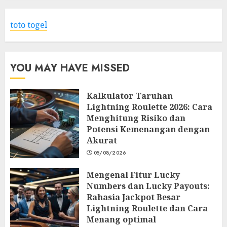
toto togel
YOU MAY HAVE MISSED
Kalkulator Taruhan
Lightning Roulette 2026: Cara
Menghitung Risiko dan
Potensi Kemenangan dengan
Akurat
05/08/2026
Mengenal Fitur Lucky
Numbers dan Lucky Payouts:
Rahasia Jackpot Besar
Lightning Roulette dan Cara
Menang optimal