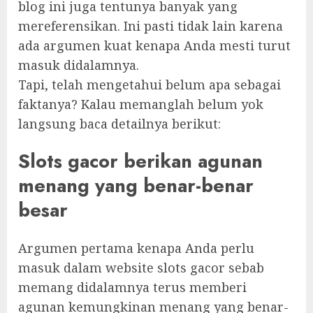
blog ini juga tentunya banyak yang
mereferensikan. Ini pasti tidak lain karena
ada argumen kuat kenapa Anda mesti turut
masuk didalamnya.
Tapi, telah mengetahui belum apa sebagai
faktanya? Kalau memanglah belum yok
langsung baca detailnya berikut:
Slots gacor berikan agunan
menang yang benar-benar
besar
Argumen pertama kenapa Anda perlu
masuk dalam website slots gacor sebab
memang didalamnya terus memberi
agunan kemungkinan menang yang benar-