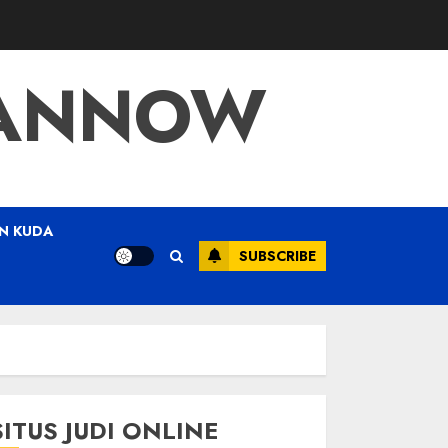
LANNOW
N KUDA
SUBSCRIBE
SITUS JUDI ONLINE