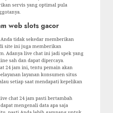
erikan servis yang optimal pula
nggotanya.
am web slots gacor
as Anda tidak sekedar memberikan
 di site ini juga memberikan
m. Adanya live chat ini jadi spek yang
line sah dan dapat dipercaya.
at 24 jam ini, tentu pemain akan
elayanan layanan konsumen situs
alau setiap saat mendapati kepelikan
 live chat 24 jam pasti bertambah
apat mengenali data apa saja
 itu, pasti Anda lebih gampang untuk