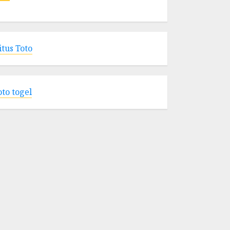
itus Toto
oto togel