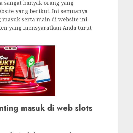
la sangat banyak orang yang
ite yang berikut. Ini semuanya
 masuk serta main di website ini.
men yang mensyaratkan Anda turut
ting masuk di web slots