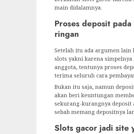
main didalamnya.
Proses deposit pada
ringan
Setelah itu ada argumen lain
slots yakni karena simpeln
anggota, tentunya proses dep
terima seluruh cara pembayar
Bukan itu saja, namun deposi
akan beri keuntungan memb
sekurang-kurangnya deposit 
sebab memang depositnya lan
Slots gacor jadi sit