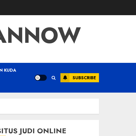
LANNOW
N KUDA
SUBSCRIBE
SITUS JUDI ONLINE