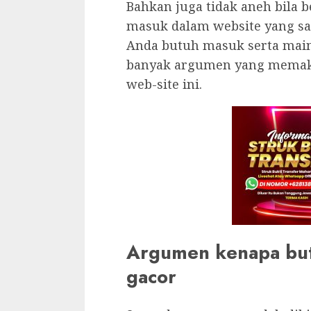
Bahkan juga tidak aneh bila 
masuk dalam website yang sat
Anda butuh masuk serta main 
banyak argumen yang memaks
web-site ini.
Argumen kenapa butu
gacor