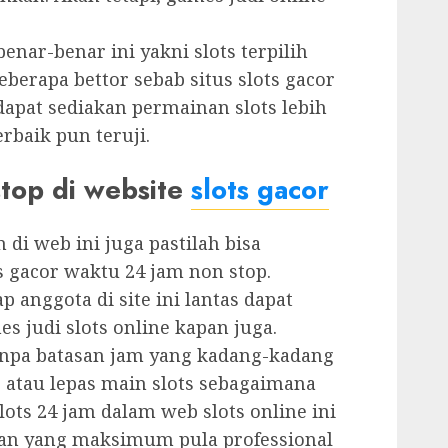
enar-benar ini yakni slots terpilih
berapa bettor sebab situs slots gacor
 dapat sediakan permainan slots lebih
baik pun teruji.
stop di website
slots gacor
i web ini juga pastilah bisa
s gacor waktu 24 jam non stop.
p anggota di site ini lantas dapat
 judi slots online kapan juga.
npa batasan jam yang kadang-kadang
s atau lepas main slots sebagaimana
lots 24 jam dalam web slots online ini
an yang maksimum pula professional