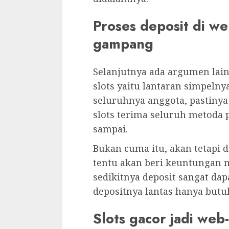
Proses deposit di we
gampang
Selanjutnya ada argumen lai
slots yaitu lantaran simpel
seluruhnya anggota, pastinya
slots terima seluruh metoda 
sampai.
Bukan cuma itu, akan tetapi d
tentu akan beri keuntunga
sedikitnya deposit sangat da
depositnya lantas hanya butuh
Slots gacor jadi web-