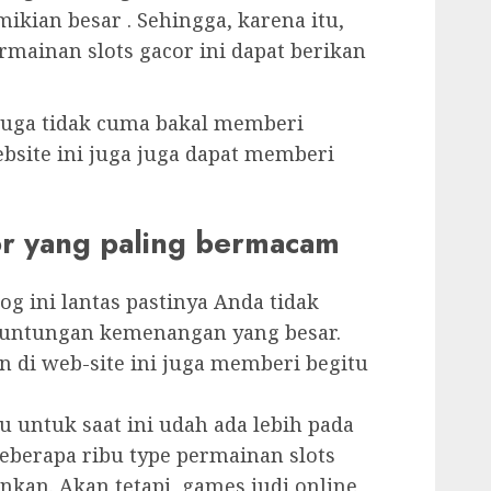
kian besar . Sehingga, karena itu,
ermainan slots gacor ini dapat berikan
ni juga tidak cuma bakal memberi
bsite ini juga juga dapat memberi
or yang paling bermacam
g ini lantas pastinya Anda tidak
untungan kemenangan yang besar.
 di web-site ini juga memberi begitu
u untuk saat ini udah ada lebih pada
eberapa ribu type permainan slots
nkan. Akan tetapi, games judi online