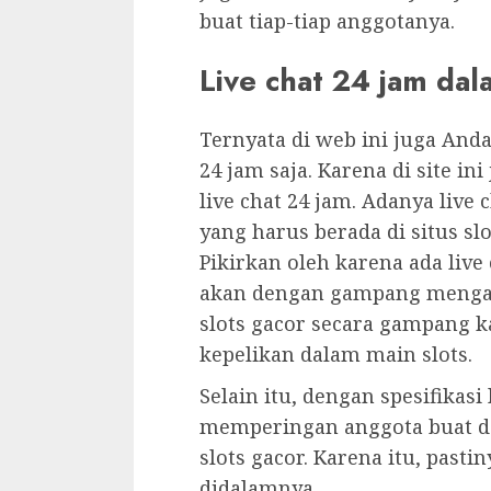
buat tiap-tiap anggotanya.
Live chat 24 jam dal
Ternyata di web ini juga An
24 jam saja. Karena di site i
live chat 24 jam. Adanya live 
yang harus berada di situs slo
Pikirkan oleh karena ada live
akan dengan gampang mengab
slots gacor secara gampang 
kepelikan dalam main slots.
Selain itu, dengan spesifikasi
memperingan anggota buat dap
slots gacor. Karena itu, past
didalamnya.