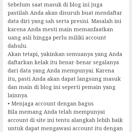
Sebelum saat masuk di blog ini juga
pastilah Anda akan disuruh buat mendaftar
data diri yang sah serta presisi. Masalah ini
karena Anda mesti main memanfaatkan
uang asli hingga perlu miliki account
dahulu.
Akan tetapi, yakinkan semuanya yang Anda
daftarkan kelak itu benar-benar segalanya
dari data yang Anda mempunyai. Karena
itu, pasti Anda akan dapat langsung masuk
dan main di blog ini seperti pemain yang
lainnya.
• Menjaga account dengan bagus
Bila memang Anda telah mempunyai
account di site ini tentu alangkah lebih baik
untuk dapat mengawasi account itu dengan