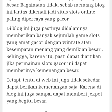
besar. Bagaimana tidak, sebab memang blog
ini lantas dikenali jadi situs slots online
paling dipercaya yang gacor.
Di blog ini juga pastinya didalamnya
memberikan banyak sejumlah game slots
yang amat gacor dengan winrate atau
kesempatan menang yang demikian besar .
Sehingga, karena itu, pasti dapat diartikan
jika permainan slots gacor ini dapat
memberinya kemenangan besar.
Tetapi, tentu di web ini juga tidak sekedar
dapat berikan kemenangan saja. Karena di
blog ini juga sampai dapat memberi jekpot
yang begitu besar.