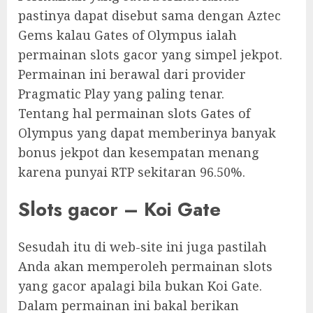
pastinya dapat disebut sama dengan Aztec
Gems kalau Gates of Olympus ialah
permainan slots gacor yang simpel jekpot.
Permainan ini berawal dari provider
Pragmatic Play yang paling tenar.
Tentang hal permainan slots Gates of
Olympus yang dapat memberinya banyak
bonus jekpot dan kesempatan menang
karena punyai RTP sekitaran 96.50%.
Slots gacor – Koi Gate
Sesudah itu di web-site ini juga pastilah
Anda akan memperoleh permainan slots
yang gacor apalagi bila bukan Koi Gate.
Dalam permainan ini bakal berikan