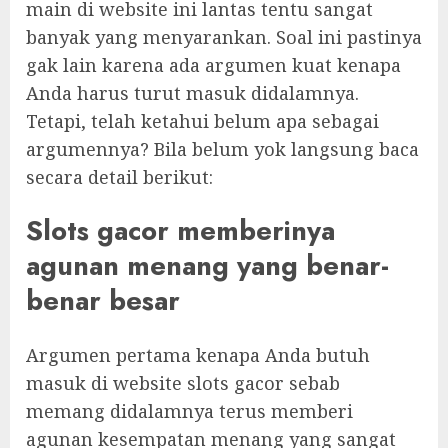
main di website ini lantas tentu sangat
banyak yang menyarankan. Soal ini pastinya
gak lain karena ada argumen kuat kenapa
Anda harus turut masuk didalamnya.
Tetapi, telah ketahui belum apa sebagai
argumennya? Bila belum yok langsung baca
secara detail berikut:
Slots gacor memberinya
agunan menang yang benar-
benar besar
Argumen pertama kenapa Anda butuh
masuk di website slots gacor sebab
memang didalamnya terus memberi
agunan kesempatan menang yang sangat