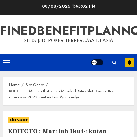
Skip
08/08/2026
1:45:03 PM
to
content
FINEDBENEFITPLAN
SITUS JUDI POKER TERPERCAYA DI ASIA
Primary
Menu
Home
Slot Gacor
KOITOTO : Marilah Ikut-ikutan Masuk di Situs Slots Gacor Bisa
dipercaya 2022 Saat ini Pun Wonomulyo
Slot Gacor
KOITOTO : Marilah Ikut-ikutan