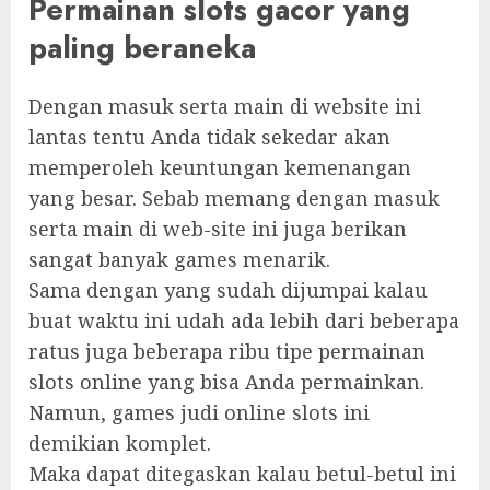
Permainan slots gacor yang
paling beraneka
Dengan masuk serta main di website ini
lantas tentu Anda tidak sekedar akan
memperoleh keuntungan kemenangan
yang besar. Sebab memang dengan masuk
serta main di web-site ini juga berikan
sangat banyak games menarik.
Sama dengan yang sudah dijumpai kalau
buat waktu ini udah ada lebih dari beberapa
ratus juga beberapa ribu tipe permainan
slots online yang bisa Anda permainkan.
Namun, games judi online slots ini
demikian komplet.
Maka dapat ditegaskan kalau betul-betul ini