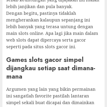
lebih janjikan dan pula banyak.
Dengan begitu, pastinya tidaklah
mengherankan kalaupun sepanjang ini
lebih banyak yang terasa untung dengan
main slots online. Apa lagi jika main dalam
web slots dapat dipercaya serta gacor
seperti pada situs slots gacor ini.
Games slots gacor simpel
dijangkau setiap saat dimana-
mana
Argumen yang lain yang bikin permainan
ini sangatlah favorite pastilah lantaran
simpel sekali buat dicapai dan dimainkan