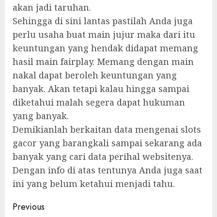
akan jadi taruhan.
Sehingga di sini lantas pastilah Anda juga
perlu usaha buat main jujur maka dari itu
keuntungan yang hendak didapat memang
hasil main fairplay. Memang dengan main
nakal dapat beroleh keuntungan yang
banyak. Akan tetapi kalau hingga sampai
diketahui malah segera dapat hukuman
yang banyak.
Demikianlah berkaitan data mengenai slots
gacor yang barangkali sampai sekarang ada
banyak yang cari data perihal websitenya.
Dengan info di atas tentunya Anda juga saat
ini yang belum ketahui menjadi tahu.
Continue
Previous