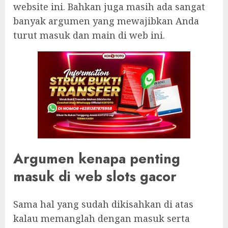
website ini. Bahkan juga masih ada sangat
banyak argumen yang mewajibkan Anda
turut masuk dan main di web ini.
Argumen kenapa penting
masuk di web slots gacor
Sama hal yang sudah dikisahkan di atas
kalau memanglah dengan masuk serta