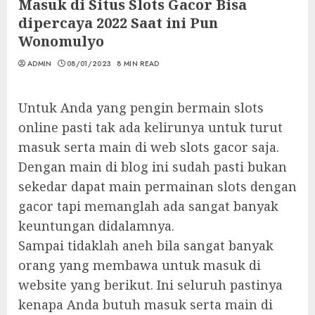
Masuk di Situs Slots Gacor Bisa
dipercaya 2022 Saat ini Pun
Wonomulyo
ADMIN
08/01/2023
8 MIN READ
Untuk Anda yang pengin bermain slots
online pasti tak ada kelirunya untuk turut
masuk serta main di web slots gacor saja.
Dengan main di blog ini sudah pasti bukan
sekedar dapat main permainan slots dengan
gacor tapi memanglah ada sangat banyak
keuntungan didalamnya.
Sampai tidaklah aneh bila sangat banyak
orang yang membawa untuk masuk di
website yang berikut. Ini seluruh pastinya
kenapa Anda butuh masuk serta main di