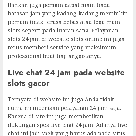
Bahkan juga pemain dapat main tiada
batasan jam yang kadang-kadang membikin
pemain tidak terasa bebas atau lega main
slots seperti pada luaran sana. Pelayanan
slots 24 jam di website slots online ini juga
terus memberi service yang maksimum
professional buat tiap anggotanya.
Live chat 24 jam pada website
slots gacor
Ternyata di website ini juga Anda tidak
cuma memberikan pelayanan 24 jam saja.
Karena di site ini juga memberikan
dukungan spek live chat 24 jam. Adanya live
chat ini jadi spek yang harus ada pada situs