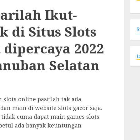
arilah Ikut-
 di Situs Slots
S
 dipercaya 2022
t
anuban Selatan
slots online pastilah tak ada
an main di website slots gacor saja.
 tidak cuma dapat main games slots
-betul ada banyak keuntungan