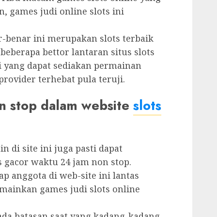
 games judi online slots ini
r-benar ini merupakan slots terbaik
eberapa bettor lantaran situs slots
di yang dapat sediakan permainan
provider terhebat pula teruji.
n stop dalam website
slots
di site ini juga pasti dapat
s gacor waktu 24 jam non stop.
iap anggota di web-site ini lantas
ainkan games judi slots online
ada batasan saat yang kadang-kadang