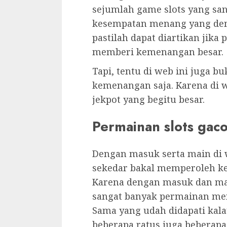
sejumlah game slots yang san
kesempatan menang yang demi
pastilah dapat diartikan jika 
memberi kemenangan besar.
Tapi, tentu di web ini juga 
kemenangan saja. Karena di w
jekpot yang begitu besar.
Permainan slots gac
Dengan masuk serta main di w
sekedar bakal memperoleh k
Karena dengan masuk dan mai
sangat banyak permainan me
Sama yang udah didapati kalau
beberapa ratus juga beberapa