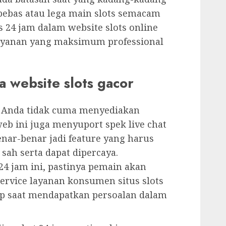
ebas atau lega main slots semacam
ts 24 jam dalam website slots online
layanan yang maksimum professional
a website slots gacor
as Anda tidak cuma menyediakan
 web ini juga menyuport spek live chat
benar-benar jadi feature yang harus
 sah serta dapat dipercaya.
 24 jam ini, pastinya pemain akan
rvice layanan konsumen situs slots
ap saat mendapatkan persoalan dalam