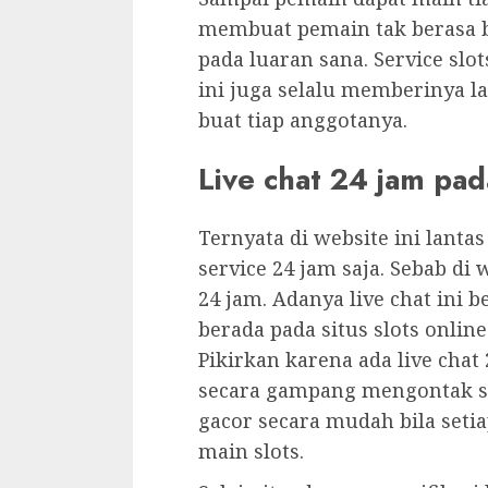
membuat pemain tak berasa b
pada luaran sana. Service slo
ini juga selalu memberinya 
buat tiap anggotanya.
Live chat 24 jam pad
Ternyata di website ini lant
service 24 jam saja. Sebab di
24 jam. Adanya live chat ini 
berada pada situs slots online
Pikirkan karena ada live chat
secara gampang mengontak se
gacor secara mudah bila seti
main slots.