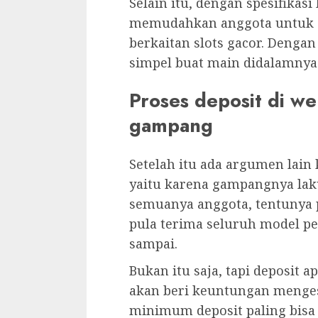
Selain itu, dengan spesifikasi
memudahkan anggota untuk d
berkaitan slots gacor. Denga
simpel buat main didalamnya
Proses deposit di we
gampang
Setelah itu ada argumen lain
yaitu karena gampangnya lak
semuanya anggota, tentunya p
pula terima seluruh model pe
sampai.
Bukan itu saja, tapi deposit 
akan beri keuntungan meng
minimum deposit paling bisa