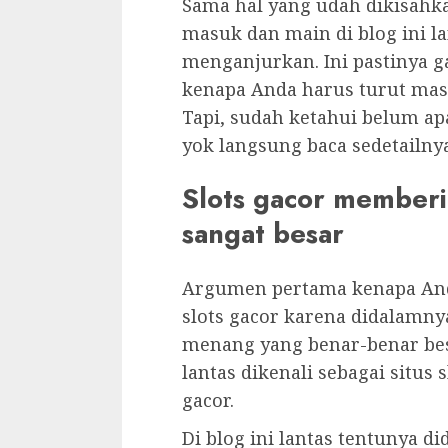
Sama hal yang udah dikisahka
masuk dan main di blog ini l
menganjurkan. Ini pastinya g
kenapa Anda harus turut mas
Tapi, sudah ketahui belum a
yok langsung baca sedetailnya
Slots gacor member
sangat besar
Argumen pertama kenapa And
slots gacor karena didalamn
menang yang benar-benar besa
lantas dikenali sebagai situs 
gacor.
Di blog ini lantas tentunya 