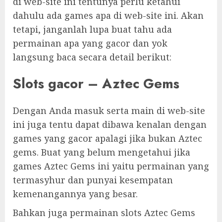
di web-site ini tentunya perlu ketahui
dahulu ada games apa di web-site ini. Akan
tetapi, janganlah lupa buat tahu ada
permainan apa yang gacor dan yok
langsung baca secara detail berikut:
Slots gacor – Aztec Gems
Dengan Anda masuk serta main di web-site
ini juga tentu dapat dibawa kenalan dengan
games yang gacor apalagi jika bukan Aztec
gems. Buat yang belum mengetahui jika
games Aztec Gems ini yaitu permainan yang
termasyhur dan punyai kesempatan
kemenangannya yang besar.
Bahkan juga permainan slots Aztec Gems