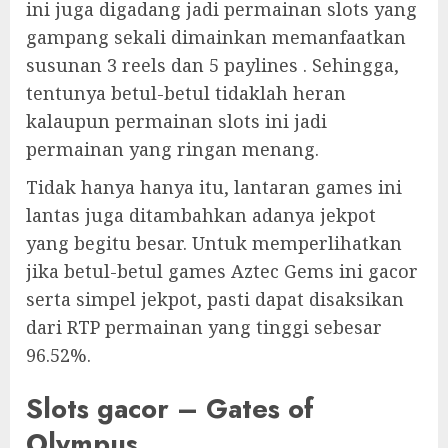
ini juga digadang jadi permainan slots yang
gampang sekali dimainkan memanfaatkan
susunan 3 reels dan 5 paylines . Sehingga,
tentunya betul-betul tidaklah heran
kalaupun permainan slots ini jadi
permainan yang ringan menang.
Tidak hanya hanya itu, lantaran games ini
lantas juga ditambahkan adanya jekpot
yang begitu besar. Untuk memperlihatkan
jika betul-betul games Aztec Gems ini gacor
serta simpel jekpot, pasti dapat disaksikan
dari RTP permainan yang tinggi sebesar
96.52%.
Slots gacor – Gates of
Olympus