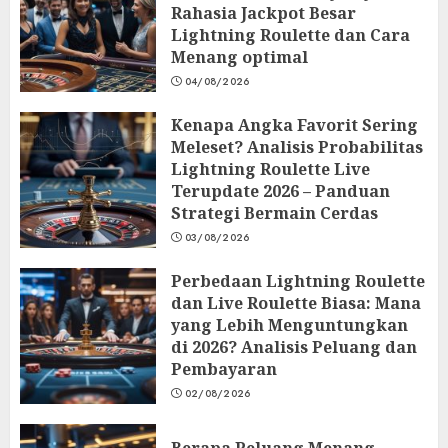
Rahasia Jackpot Besar
Lightning Roulette dan Cara
Menang optimal
04/08/2026
Kenapa Angka Favorit Sering
Meleset? Analisis Probabilitas
Lightning Roulette Live
Terupdate 2026 – Panduan
Strategi Bermain Cerdas
03/08/2026
Perbedaan Lightning Roulette
dan Live Roulette Biasa: Mana
yang Lebih Menguntungkan
di 2026? Analisis Peluang dan
Pembayaran
02/08/2026
Berapa Peluang Menang