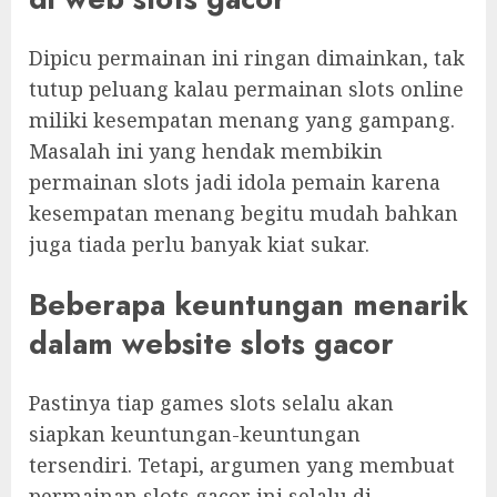
Dipicu permainan ini ringan dimainkan, tak
tutup peluang kalau permainan slots online
miliki kesempatan menang yang gampang.
Masalah ini yang hendak membikin
permainan slots jadi idola pemain karena
kesempatan menang begitu mudah bahkan
juga tiada perlu banyak kiat sukar.
Beberapa keuntungan menarik
dalam website slots gacor
Pastinya tiap games slots selalu akan
siapkan keuntungan-keuntungan
tersendiri. Tetapi, argumen yang membuat
permainan slots gacor ini selalu di