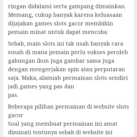
ringan didalami serta gampang dimainkan.
Memang, cukup banyak karena keluasaan
dijajakan games slots gacor membikin
pemain minat untuk dapat mencoba.
Sebab, main slots ini tak usah banyak cara
susah di mana pemain perlu sukses peroleh
gabungan ikon juga gambar sama juga
dengan mengerjakan spin atau perputaran
saja. Maka, alamiah permainan slots sendiri
jadi games yang pas dan
pas.
Beberapa pilihan permainan di website slots
gacor
Soal yang membuat permainan ini amat
diminati tentunya sebab di website ini