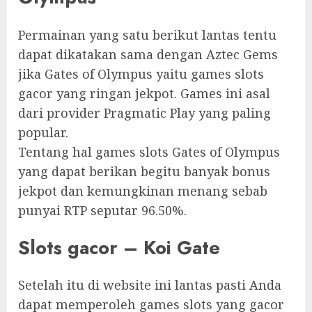
Permainan yang satu berikut lantas tentu
dapat dikatakan sama dengan Aztec Gems
jika Gates of Olympus yaitu games slots
gacor yang ringan jekpot. Games ini asal
dari provider Pragmatic Play yang paling
popular.
Tentang hal games slots Gates of Olympus
yang dapat berikan begitu banyak bonus
jekpot dan kemungkinan menang sebab
punyai RTP seputar 96.50%.
Slots gacor – Koi Gate
Setelah itu di website ini lantas pasti Anda
dapat memperoleh games slots yang gacor