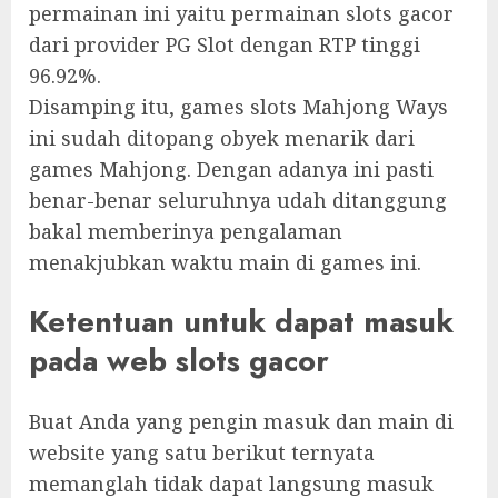
permainan ini yaitu permainan slots gacor
dari provider PG Slot dengan RTP tinggi
96.92%.
Disamping itu, games slots Mahjong Ways
ini sudah ditopang obyek menarik dari
games Mahjong. Dengan adanya ini pasti
benar-benar seluruhnya udah ditanggung
bakal memberinya pengalaman
menakjubkan waktu main di games ini.
Ketentuan untuk dapat masuk
pada web slots gacor
Buat Anda yang pengin masuk dan main di
website yang satu berikut ternyata
memanglah tidak dapat langsung masuk