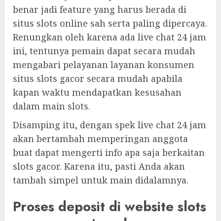
benar jadi feature yang harus berada di
situs slots online sah serta paling dipercaya.
Renungkan oleh karena ada live chat 24 jam
ini, tentunya pemain dapat secara mudah
mengabari pelayanan layanan konsumen
situs slots gacor secara mudah apabila
kapan waktu mendapatkan kesusahan
dalam main slots.
Disamping itu, dengan spek live chat 24 jam
akan bertambah memperingan anggota
buat dapat mengerti info apa saja berkaitan
slots gacor. Karena itu, pasti Anda akan
tambah simpel untuk main didalamnya.
Proses deposit di website slots