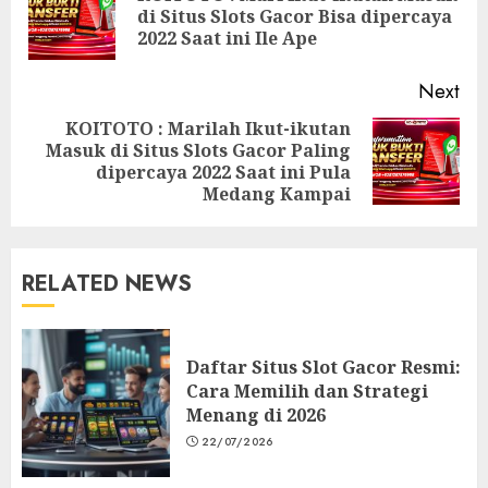
Pre
di Situs Slots Gacor Bisa dipercaya
pos
2022 Saat ini Ile Ape
Next
KOITOTO : Marilah Ikut-ikutan
Masuk di Situs Slots Gacor Paling
Next
dipercaya 2022 Saat ini Pula
post:
Medang Kampai
RELATED NEWS
Daftar Situs Slot Gacor Resmi:
Cara Memilih dan Strategi
Menang di 2026
22/07/2026