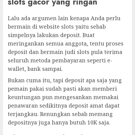
slots gacor yang ringan
Lalu ada argumen lain kenapa Anda perlu
bermain di website slots yaitu sebab
simpelnya lakukan deposit. Buat
meringankan semua anggota, tentu proses
deposit dan bermain judi slots pula terima
seluruh metoda pembayaran seperti e-
wallet, bank sampai.
Bukan cuma itu, tapi deposit apa saja yang
pemain pakai sudah pasti akan memberi
keuntungan pun mengesankan memakai
penawaran sedikitnya deposit amat dapat
terjangkau. Renungkan sebab memang
depositnya juga hanya butuh 10K saja.