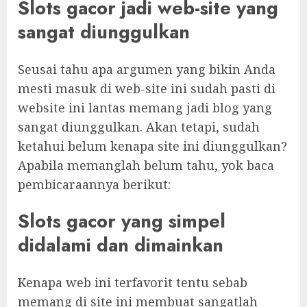
Slots gacor jadi web-site yang
sangat diunggulkan
Seusai tahu apa argumen yang bikin Anda
mesti masuk di web-site ini sudah pasti di
website ini lantas memang jadi blog yang
sangat diunggulkan. Akan tetapi, sudah
ketahui belum kenapa site ini diunggulkan?
Apabila memanglah belum tahu, yok baca
pembicaraannya berikut:
Slots gacor yang simpel
didalami dan dimainkan
Kenapa web ini terfavorit tentu sebab
memang di site ini membuat sangatlah