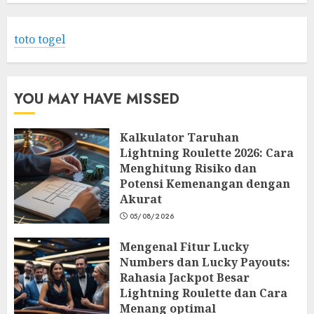
toto togel
YOU MAY HAVE MISSED
Kalkulator Taruhan
Lightning Roulette 2026: Cara
Menghitung Risiko dan
Potensi Kemenangan dengan
Akurat
05/08/2026
Mengenal Fitur Lucky
Numbers dan Lucky Payouts:
Rahasia Jackpot Besar
Lightning Roulette dan Cara
Menang optimal