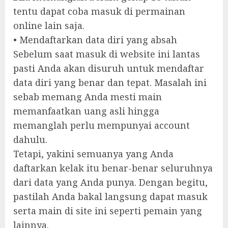
tentu dapat coba masuk di permainan
online lain saja.
• Mendaftarkan data diri yang absah
Sebelum saat masuk di website ini lantas
pasti Anda akan disuruh untuk mendaftar
data diri yang benar dan tepat. Masalah ini
sebab memang Anda mesti main
memanfaatkan uang asli hingga
memanglah perlu mempunyai account
dahulu.
Tetapi, yakini semuanya yang Anda
daftarkan kelak itu benar-benar seluruhnya
dari data yang Anda punya. Dengan begitu,
pastilah Anda bakal langsung dapat masuk
serta main di site ini seperti pemain yang
lainnya.