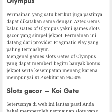
Olympus
Permainan yang satu berikut juga pastinya
dapat dikatakan sama dengan Aztec Gems
kalau Gates of Olympus yakni games slots
gacor yang simpel jekpot. Permainan ini
datang dari provider Pragmatic Play yang
paling termashyur.
Mengenai games slots Gates of Olympus
yang dapat memberi begitu banyak bonus
jekpot serta kesempatan menang karena
mempunyai RTP sekitaran 96.50%.
Slots gacor – Koi Gate
Seterusnya di web ini lantas pasti Anda
bakal memperoleh permainan slots yang