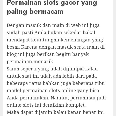
Permainan slots gacor yang
paling bermacam
Dengan masuk dan main di web ini juga
sudah pasti Anda bukan sekedar bakal
mendapat keuntungan kemenangan yang
besar. Karena dengan masuk serta main di
blog ini juga berikan begitu banyak
permainan menarik.
Sama seperti yang udah dijumpai kalau
untuk saat ini udah ada lebih dari pada
beberapa ratus bahkan juga beberapa ribu
model permainan slots online yang bisa
Anda permainkan. Namun, permainan judi
online slots ini demikian komplet.
Maka dapat dijamin kalau benar-benar ini