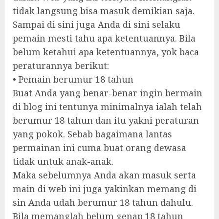
tidak langsung bisa masuk demikian saja.
Sampai di sini juga Anda di sini selaku
pemain mesti tahu apa ketentuannya. Bila
belum ketahui apa ketentuannya, yok baca
peraturannya berikut:
• Pemain berumur 18 tahun
Buat Anda yang benar-benar ingin bermain
di blog ini tentunya minimalnya ialah telah
berumur 18 tahun dan itu yakni peraturan
yang pokok. Sebab bagaimana lantas
permainan ini cuma buat orang dewasa
tidak untuk anak-anak.
Maka sebelumnya Anda akan masuk serta
main di web ini juga yakinkan memang di
sin Anda udah berumur 18 tahun dahulu.
Bila memanglah belum genap 18 tahun