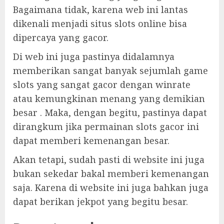
Bagaimana tidak, karena web ini lantas
dikenali menjadi situs slots online bisa
dipercaya yang gacor.
Di web ini juga pastinya didalamnya
memberikan sangat banyak sejumlah game
slots yang sangat gacor dengan winrate
atau kemungkinan menang yang demikian
besar . Maka, dengan begitu, pastinya dapat
dirangkum jika permainan slots gacor ini
dapat memberi kemenangan besar.
Akan tetapi, sudah pasti di website ini juga
bukan sekedar bakal memberi kemenangan
saja. Karena di website ini juga bahkan juga
dapat berikan jekpot yang begitu besar.