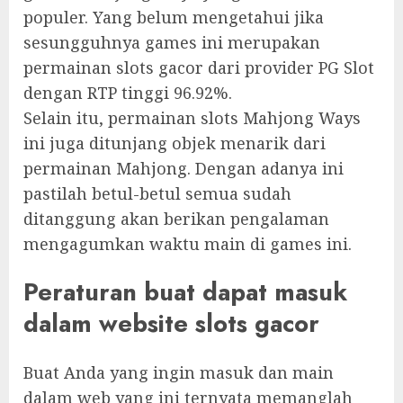
populer. Yang belum mengetahui jika
sesungguhnya games ini merupakan
permainan slots gacor dari provider PG Slot
dengan RTP tinggi 96.92%.
Selain itu, permainan slots Mahjong Ways
ini juga ditunjang objek menarik dari
permainan Mahjong. Dengan adanya ini
pastilah betul-betul semua sudah
ditanggung akan berikan pengalaman
mengagumkan waktu main di games ini.
Peraturan buat dapat masuk
dalam website slots gacor
Buat Anda yang ingin masuk dan main
dalam web yang ini ternyata memanglah