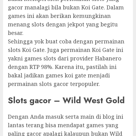
gacor manalagi bila bukan Koi Gate. Dalam
games ini akan berikan kemungkinan
menang slots dengan jekpot yang begitu
besar.
Sehingga yok buat coba dengan permainan
slots Koi Gate. Juga permainan Koi Gate ini
yakni games slots dari provider Habanero
dengan RTP 98%. Karena itu, pastilah ini
bakal jadikan games koi gate menjadi
permainan slots gacor terpopuler.
Slots gacor – Wild West Gold
Dengan Anda masuk serta main di blog ini
lantas terang bisa mendapat games yang
paling gacor apalagi kalaupun bukan Wild