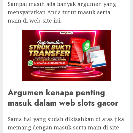
Sampai masih ada banyak argumen yang
mensyaratkan Anda turut masuk serta
main di web-site ini.
Argumen kenapa penting
masuk dalam web slots gacor
Sama hal yang sudah dikisahkan di atas jika
memang dengan masuk serta main di site