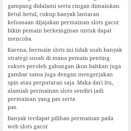
gampang didalami serta ringan dimainkan.
Betul-betul, cukup banyak lantaran
keluasaan dijajakan permainan slots gacor
bikin pemain berkeinginan untuk dapat
mencoba.
Karena, bermain slots ini tidak usah banyak
strategi susah di mana pemain penting
sukses peroleh gabungan ikon bahkan juga
gambar sama juga dengan mengerjakan
spin atau perputaran saja. Maka dari itu,
alamiah permainan slots sendiri jadi
permainan yang pas serta
pas.
Banyak terdapat pilihan permainan pada
web slots gacor