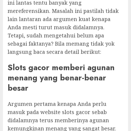
ini lantas tentu banyak yang
mereferensikan. Masalah ini pastilah tidak
lain lantaran ada argumen kuat kenapa
Anda mesti turut masuk didalamnya.
Tetapi, sudah mengetahui belum apa
sebagai faktanya? Bila memang tidak yok
langsung baca secara detail berikut:
Slots gacor memberi agunan
menang yang benar-benar
besar
Argumen pertama kenapa Anda perlu
masuk pada website slots gacor sebab
didalamnya terus memberinya agunan
kemungkinan menang yang sangat besar.