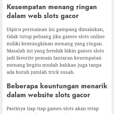
Kesempatan menang ringan
dalam web slots gacor
Dipicu permainan ini gampang dimainkan,
tidak tutup peluang jika games slots online
miliki kemungkinan menang yang ringan.
Masalah ini yang hendak bikin games slots
jadi favorite pemain lantaran kesempatan
menang begitu mudah bahkan juga tanpa
ada butuh jumlah trick susah.
Beberapa keuntungan menarik
dalam website slots gacor
Pastinya tiap-tiap games slots akan tetap