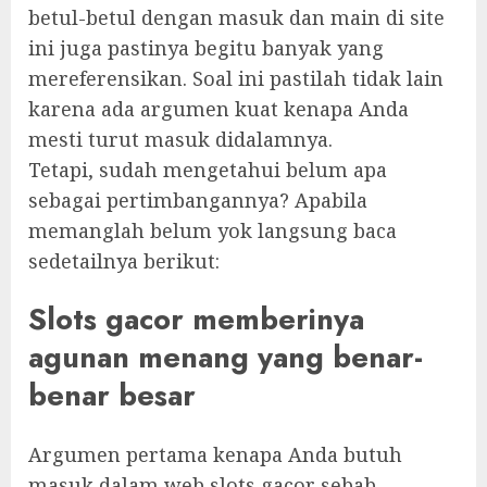
betul-betul dengan masuk dan main di site
ini juga pastinya begitu banyak yang
mereferensikan. Soal ini pastilah tidak lain
karena ada argumen kuat kenapa Anda
mesti turut masuk didalamnya.
Tetapi, sudah mengetahui belum apa
sebagai pertimbangannya? Apabila
memanglah belum yok langsung baca
sedetailnya berikut:
Slots gacor memberinya
agunan menang yang benar-
benar besar
Argumen pertama kenapa Anda butuh
masuk dalam web slots gacor sebab