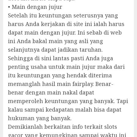
• Main dengan jujur
Setelah itu keuntungan seterusnya yang
harus Anda kerjakan di site ini ialah harus
dapat main dengan jujur. Ini sebab di web
ini Anda bakal main yang asli yang
selanjutnya dapat jadikan taruhan.
Sehingga di sini lantas pasti Anda juga
penting usaha untuk main jujur maka dari
itu keuntungan yang hendak diterima
memanglah hasil main fairplay. Benar-
benar dengan main nakal dapat
memperoleh keuntungan yang banyak. Tapi
kalau sampai kedapatan malah bisa dapat
hukuman yang banyak.
Demikianlah berkaitan info terkait slots
gacor yang kemungkinan sampai waktu ini