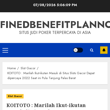
Skip
07/08/2026
5:06:10 PM
to
content
FINEDBENEFITPLAN
SITUS JUDI POKER TERPERCAYA DI ASIA
Primary
Menu
Home
Slot Gacor
KOITOTO : Marilah Ikut-ikutan Masuk di Situs Slots Gacor Dapat
dipercaya 2022 Saat ini Pula Tanjung Palas Barat
Slot Gacor
KOITOTO : Marilah Ikut-ikutan