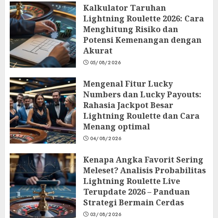
Kalkulator Taruhan
Lightning Roulette 2026: Cara
Menghitung Risiko dan
Potensi Kemenangan dengan
Akurat
05/08/2026
Mengenal Fitur Lucky
Numbers dan Lucky Payouts:
Rahasia Jackpot Besar
Lightning Roulette dan Cara
Menang optimal
04/08/2026
Kenapa Angka Favorit Sering
Meleset? Analisis Probabilitas
Lightning Roulette Live
Terupdate 2026 – Panduan
Strategi Bermain Cerdas
03/08/2026