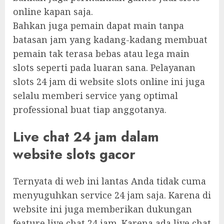
online kapan saja.
Bahkan juga pemain dapat main tanpa
batasan jam yang kadang-kadang membuat
pemain tak terasa bebas atau lega main
slots seperti pada luaran sana. Pelayanan
slots 24 jam di website slots online ini juga
selalu memberi service yang optimal
professional buat tiap anggotanya.
Live chat 24 jam dalam
website slots gacor
Ternyata di web ini lantas Anda tidak cuma
menyuguhkan service 24 jam saja. Karena di
website ini juga memberikan dukungan
feature live chat 24 jam. Karena ada live chat