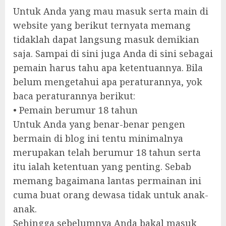
Untuk Anda yang mau masuk serta main di
website yang berikut ternyata memang
tidaklah dapat langsung masuk demikian
saja. Sampai di sini juga Anda di sini sebagai
pemain harus tahu apa ketentuannya. Bila
belum mengetahui apa peraturannya, yok
baca peraturannya berikut:
• Pemain berumur 18 tahun
Untuk Anda yang benar-benar pengen
bermain di blog ini tentu minimalnya
merupakan telah berumur 18 tahun serta
itu ialah ketentuan yang penting. Sebab
memang bagaimana lantas permainan ini
cuma buat orang dewasa tidak untuk anak-
anak.
Sehingga sebelumnya Anda bakal masuk