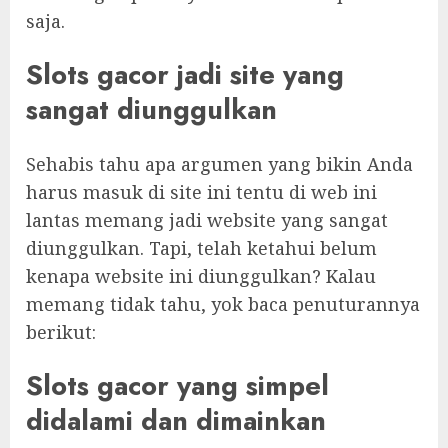
saja.
Slots gacor jadi site yang
sangat diunggulkan
Sehabis tahu apa argumen yang bikin Anda
harus masuk di site ini tentu di web ini
lantas memang jadi website yang sangat
diunggulkan. Tapi, telah ketahui belum
kenapa website ini diunggulkan? Kalau
memang tidak tahu, yok baca penuturannya
berikut:
Slots gacor yang simpel
didalami dan dimainkan