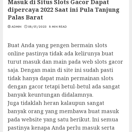
Masuk di Situs Slots Gacor Dapat
dipercaya 2022 Saat ini Pula Tanjung
Palas Barat
ADMIN
08/01/2023
8 MIN READ
Buat Anda yang pengen bermain slots
online pastinya tidak ada kelirunya buat
turut masuk dan main pada web slots gacor
saja. Dengan main di site ini sudah pasti
tidak hanya dapat main permainan slots
dengan gacor tetapi betul-betul ada sangat
banyak keuntungan didalamnya.
Juga tidaklah heran kalaupun sangat
banyak orang yang membawa buat masuk
pada website yang satu berikut. Ini semua
pastinya kenapa Anda perlu masuk serta