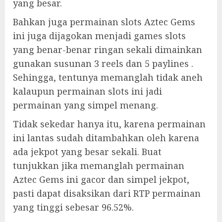
yang besar.
Bahkan juga permainan slots Aztec Gems
ini juga dijagokan menjadi games slots
yang benar-benar ringan sekali dimainkan
gunakan susunan 3 reels dan 5 paylines .
Sehingga, tentunya memanglah tidak aneh
kalaupun permainan slots ini jadi
permainan yang simpel menang.
Tidak sekedar hanya itu, karena permainan
ini lantas sudah ditambahkan oleh karena
ada jekpot yang besar sekali. Buat
tunjukkan jika memanglah permainan
Aztec Gems ini gacor dan simpel jekpot,
pasti dapat disaksikan dari RTP permainan
yang tinggi sebesar 96.52%.