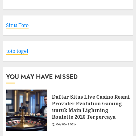
Situs Toto
toto togel
YOU MAY HAVE MISSED
Daftar Situs Live Casino Resmi
Provider Evolution Gaming
untuk Main Lightning
Roulette 2026 Terpercaya
06/08/2026