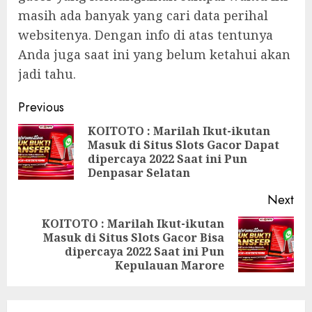
masih ada banyak yang cari data perihal
websitenya. Dengan info di atas tentunya
Anda juga saat ini yang belum ketahui akan
jadi tahu.
Continue
Previous
Reading
KOITOTO : Marilah Ikut-ikutan
Masuk di Situs Slots Gacor Dapat
Pre
dipercaya 2022 Saat ini Pun
pos
Denpasar Selatan
Next
KOITOTO : Marilah Ikut-ikutan
Masuk di Situs Slots Gacor Bisa
Next
dipercaya 2022 Saat ini Pun
post:
Kepulauan Marore