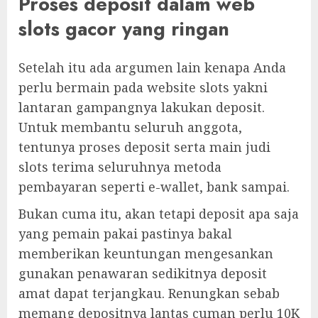
Proses deposit dalam web
slots gacor yang ringan
Setelah itu ada argumen lain kenapa Anda
perlu bermain pada website slots yakni
lantaran gampangnya lakukan deposit.
Untuk membantu seluruh anggota,
tentunya proses deposit serta main judi
slots terima seluruhnya metoda
pembayaran seperti e-wallet, bank sampai.
Bukan cuma itu, akan tetapi deposit apa saja
yang pemain pakai pastinya bakal
memberikan keuntungan mengesankan
gunakan penawaran sedikitnya deposit
amat dapat terjangkau. Renungkan sebab
memang depositnya lantas cuman perlu 10K