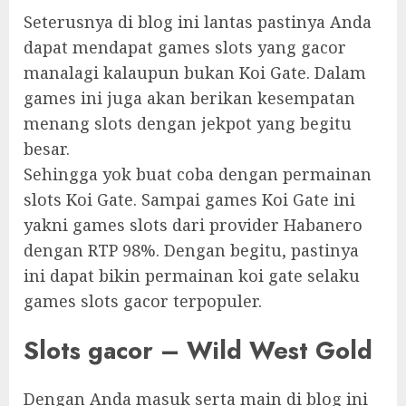
Seterusnya di blog ini lantas pastinya Anda
dapat mendapat games slots yang gacor
manalagi kalaupun bukan Koi Gate. Dalam
games ini juga akan berikan kesempatan
menang slots dengan jekpot yang begitu
besar.
Sehingga yok buat coba dengan permainan
slots Koi Gate. Sampai games Koi Gate ini
yakni games slots dari provider Habanero
dengan RTP 98%. Dengan begitu, pastinya
ini dapat bikin permainan koi gate selaku
games slots gacor terpopuler.
Slots gacor – Wild West Gold
Dengan Anda masuk serta main di blog ini