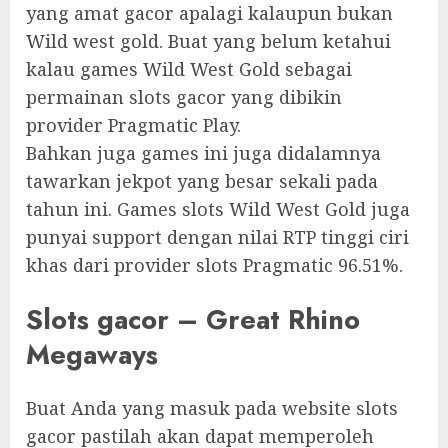
yang amat gacor apalagi kalaupun bukan
Wild west gold. Buat yang belum ketahui
kalau games Wild West Gold sebagai
permainan slots gacor yang dibikin
provider Pragmatic Play.
Bahkan juga games ini juga didalamnya
tawarkan jekpot yang besar sekali pada
tahun ini. Games slots Wild West Gold juga
punyai support dengan nilai RTP tinggi ciri
khas dari provider slots Pragmatic 96.51%.
Slots gacor – Great Rhino
Megaways
Buat Anda yang masuk pada website slots
gacor pastilah akan dapat memperoleh