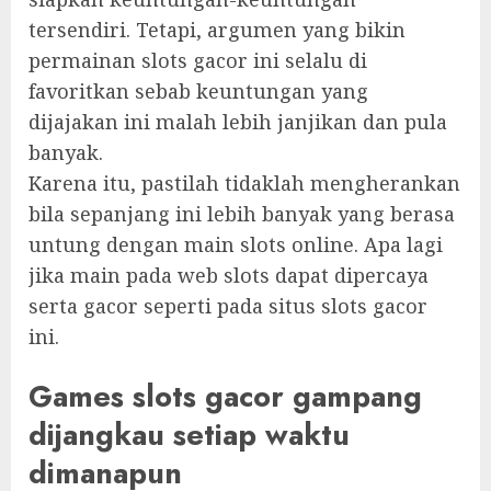
tersendiri. Tetapi, argumen yang bikin
permainan slots gacor ini selalu di
favoritkan sebab keuntungan yang
dijajakan ini malah lebih janjikan dan pula
banyak.
Karena itu, pastilah tidaklah mengherankan
bila sepanjang ini lebih banyak yang berasa
untung dengan main slots online. Apa lagi
jika main pada web slots dapat dipercaya
serta gacor seperti pada situs slots gacor
ini.
Games slots gacor gampang
dijangkau setiap waktu
dimanapun