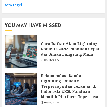
toto togel
YOU MAY HAVE MISSED
Cara Daftar Akun Lightning
Roulette 2026: Panduan Cepat
dan Aman Langsung Main
08/08/2026
Rekomendasi Bandar
Lightning Roulette
Terpercaya dan Teraman di
Indonesia 2026: Panduan
Memilih Platform Tepercaya
07/08/2026