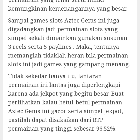
kemungkinan kemenangannya yang besar.
Sampai games slots Aztec Gems ini juga
digadangkan jadi permainan slots yang
simpel sekali dimainkan gunakan susunan
3 reels serta 5 paylines . Maka, tentunya
memanglah tidaklah heran bila permainan
slots ini jadi games yang gampang menang.
Tidak sekedar hanya itu, lantaran
permainan ini lantas juga diperlengkapi
karena ada jekpot yang begitu besar. Buat
perlihatkan kalau betul-betul permainan
Aztec Gems ini gacor serta simpel jekpot,
pastilah dapat disaksikan dari RTP
permainan yang tinggi sebesar 96.52%.