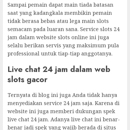
Sampai pemain dapat main tiada batasan
saat yang kadangkala membikin pemain
tidak berasa bebas atau lega main slots
semacam pada luaran sana. Service slots 24
jam dalam website slots online ini juga
selalu berikan servis yang maksimum pula
professional untuk tiap-tiap anggotanya.
Live chat 24 jam dalam web
slots gacor
Ternyata di blog ini juga Anda tidak hanya
menyediakan service 24 jam saja. Karena di
website ini juga memberi dukungan spek
live chat 24 jam. Adanya live chat ini benar-
benar jadi spek yang wajib berada di situs