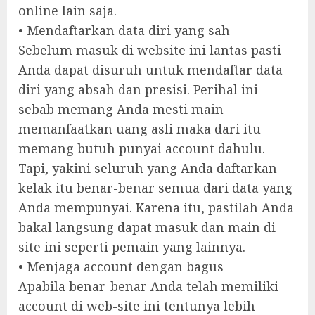
online lain saja.
• Mendaftarkan data diri yang sah
Sebelum masuk di website ini lantas pasti
Anda dapat disuruh untuk mendaftar data
diri yang absah dan presisi. Perihal ini
sebab memang Anda mesti main
memanfaatkan uang asli maka dari itu
memang butuh punyai account dahulu.
Tapi, yakini seluruh yang Anda daftarkan
kelak itu benar-benar semua dari data yang
Anda mempunyai. Karena itu, pastilah Anda
bakal langsung dapat masuk dan main di
site ini seperti pemain yang lainnya.
• Menjaga account dengan bagus
Apabila benar-benar Anda telah memiliki
account di web-site ini tentunya lebih