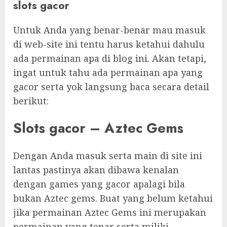
slots gacor
Untuk Anda yang benar-benar mau masuk
di web-site ini tentu harus ketahui dahulu
ada permainan apa di blog ini. Akan tetapi,
ingat untuk tahu ada permainan apa yang
gacor serta yok langsung baca secara detail
berikut:
Slots gacor – Aztec Gems
Dengan Anda masuk serta main di site ini
lantas pastinya akan dibawa kenalan
dengan games yang gacor apalagi bila
bukan Aztec gems. Buat yang belum ketahui
jika permainan Aztec Gems ini merupakan
permainan yang tenar serta miliki