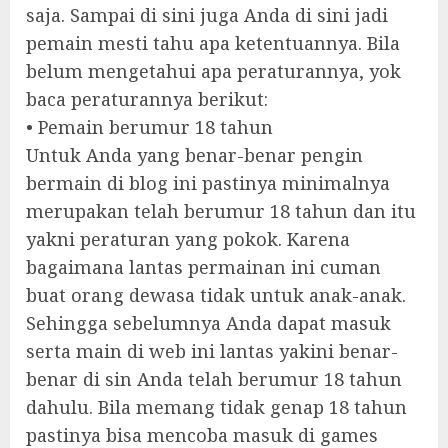
saja. Sampai di sini juga Anda di sini jadi
pemain mesti tahu apa ketentuannya. Bila
belum mengetahui apa peraturannya, yok
baca peraturannya berikut:
• Pemain berumur 18 tahun
Untuk Anda yang benar-benar pengin
bermain di blog ini pastinya minimalnya
merupakan telah berumur 18 tahun dan itu
yakni peraturan yang pokok. Karena
bagaimana lantas permainan ini cuman
buat orang dewasa tidak untuk anak-anak.
Sehingga sebelumnya Anda dapat masuk
serta main di web ini lantas yakini benar-
benar di sin Anda telah berumur 18 tahun
dahulu. Bila memang tidak genap 18 tahun
pastinya bisa mencoba masuk di games