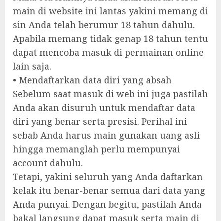
main di website ini lantas yakini memang di
sin Anda telah berumur 18 tahun dahulu.
Apabila memang tidak genap 18 tahun tentu
dapat mencoba masuk di permainan online
lain saja.
• Mendaftarkan data diri yang absah
Sebelum saat masuk di web ini juga pastilah
Anda akan disuruh untuk mendaftar data
diri yang benar serta presisi. Perihal ini
sebab Anda harus main gunakan uang asli
hingga memanglah perlu mempunyai
account dahulu.
Tetapi, yakini seluruh yang Anda daftarkan
kelak itu benar-benar semua dari data yang
Anda punyai. Dengan begitu, pastilah Anda
bakal langsung dapat masuk serta main di