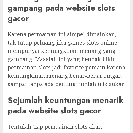
gampang pada website slots
gacor
Karena permainan ini simpel dimainkan,
tak tutup peluang jika games slots online
mempunyai kemungkinan menang yang
gampang. Masalah ini yang hendak bikin
permainan slots jadi favorite pemain karena
kemungkinan menang benar-benar ringan
sampai tanpa ada penting jumlah trik sukar.
Sejumlah keuntungan menarik
pada website slots gacor
Tentulah tiap permainan slots akan