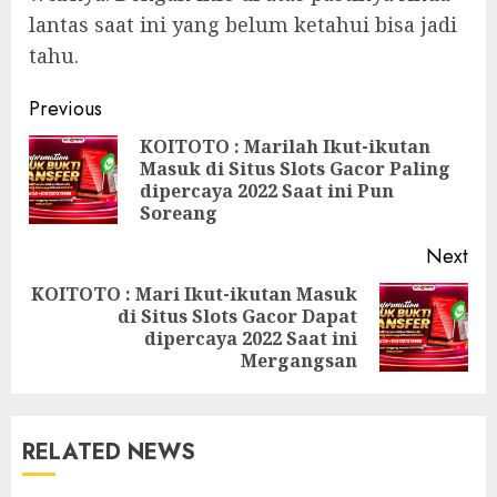
lantas saat ini yang belum ketahui bisa jadi
tahu.
Continue
Previous
Reading
KOITOTO : Marilah Ikut-ikutan
Masuk di Situs Slots Gacor Paling
Pre
dipercaya 2022 Saat ini Pun
pos
Soreang
Next
KOITOTO : Mari Ikut-ikutan Masuk
di Situs Slots Gacor Dapat
Next
dipercaya 2022 Saat ini
post:
Mergangsan
RELATED NEWS