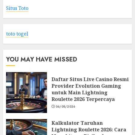
Situs Toto
toto togel
YOU MAY HAVE MISSED
Daftar Situs Live Casino Resmi
Provider Evolution Gaming
untuk Main Lightning
Roulette 2026 Terpercaya
06/08/2026
Kalkulator Taruhan
Lightning Roulette 2026: Cara