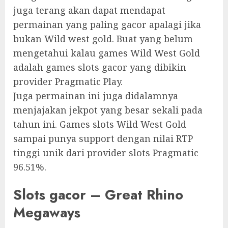
juga terang akan dapat mendapat
permainan yang paling gacor apalagi jika
bukan Wild west gold. Buat yang belum
mengetahui kalau games Wild West Gold
adalah games slots gacor yang dibikin
provider Pragmatic Play.
Juga permainan ini juga didalamnya
menjajakan jekpot yang besar sekali pada
tahun ini. Games slots Wild West Gold
sampai punya support dengan nilai RTP
tinggi unik dari provider slots Pragmatic
96.51%.
Slots gacor – Great Rhino
Megaways