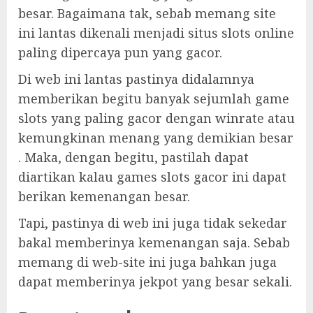
besar. Bagaimana tak, sebab memang site
ini lantas dikenali menjadi situs slots online
paling dipercaya pun yang gacor.
Di web ini lantas pastinya didalamnya
memberikan begitu banyak sejumlah game
slots yang paling gacor dengan winrate atau
kemungkinan menang yang demikian besar
. Maka, dengan begitu, pastilah dapat
diartikan kalau games slots gacor ini dapat
berikan kemenangan besar.
Tapi, pastinya di web ini juga tidak sekedar
bakal memberinya kemenangan saja. Sebab
memang di web-site ini juga bahkan juga
dapat memberinya jekpot yang besar sekali.