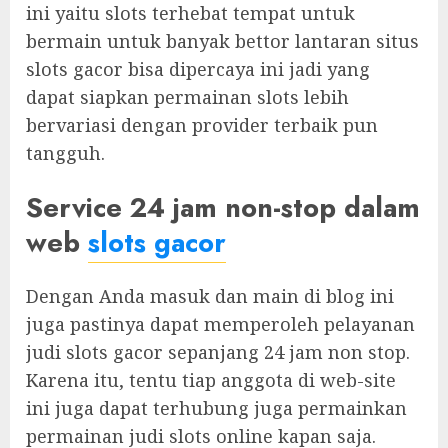
ini yaitu slots terhebat tempat untuk
bermain untuk banyak bettor lantaran situs
slots gacor bisa dipercaya ini jadi yang
dapat siapkan permainan slots lebih
bervariasi dengan provider terbaik pun
tangguh.
Service 24 jam non-stop dalam
web
slots gacor
Dengan Anda masuk dan main di blog ini
juga pastinya dapat memperoleh pelayanan
judi slots gacor sepanjang 24 jam non stop.
Karena itu, tentu tiap anggota di web-site
ini juga dapat terhubung juga permainkan
permainan judi slots online kapan saja.