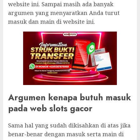
website ini. Sampai masih ada banyak
argumen yang menyaratkan Anda turut
masuk dan main di website ini.
Argumen kenapa butuh masuk
pada web slots gacor
Sama hal yang sudah dikisahkan di atas jika
benar-benar dengan masuk serta main di