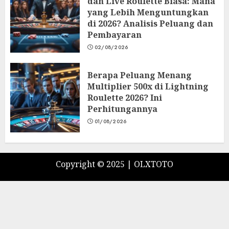
dan Live Roulette Biasa: Mana
yang Lebih Menguntungkan
di 2026? Analisis Peluang dan
Pembayaran
02/08/2026
Berapa Peluang Menang
Multiplier 500x di Lightning
Roulette 2026? Ini
Perhitungannya
01/08/2026
Copyright © 2025 |
OLXTOTO