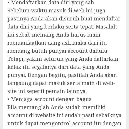
• Mendaftarkan data diri yang sah
Sebelum waktu masuk di web ini juga
pastinya Anda akan disuruh buat mendaftar
data diri yang berlaku serta tepat. Masalah
ini sebab memang Anda harus main
memanfaatkan uang asli maka dari itu
memang butuh punyai account dahulu.
Tetapi, yakini seluruh yang Anda daftarkan
kelak itu segalanya dari data yang Anda
punyai. Dengan begitu, pastilah Anda akan
langsung dapat masuk serta main di web-
site ini seperti pemain lainnya.
• Menjaga account dengan bagus
Bila memanglah Anda sudah memiliki
account di website ini sudah pasti sebaiknya
untuk dapat mengontrol account itu dengan