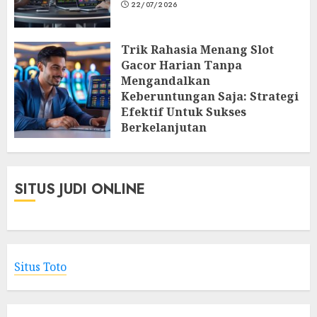
22/07/2026
Trik Rahasia Menang Slot
Gacor Harian Tanpa
Mengandalkan
Keberuntungan Saja: Strategi
Efektif Untuk Sukses
Berkelanjutan
11/05/2026
SITUS JUDI ONLINE
Situs Toto