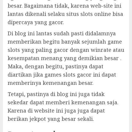
besar. Bagaimana tidak, karena web-site ini
lantas dikenali selaku situs slots online bisa
dipercaya yang gacor.
Di blog ini lantas sudah pasti didalamnya
memberikan begitu banyak sejumlah game
slots yang paling gacor dengan winrate atau
kesempatan menang yang demikian besar .
Maka, dengan begitu, pastinya dapat
diartikan jika games slots gacor ini dapat
memberinya kemenangan besar.
Tetapi, pastinya di blog ini juga tidak
sekedar dapat memberi kemenangan saja.
Karena di website ini juga juga dapat
berikan jekpot yang besar sekali.