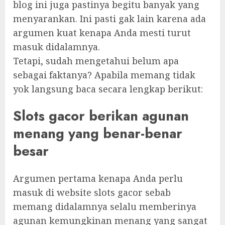
blog ini juga pastinya begitu banyak yang
menyarankan. Ini pasti gak lain karena ada
argumen kuat kenapa Anda mesti turut
masuk didalamnya.
Tetapi, sudah mengetahui belum apa
sebagai faktanya? Apabila memang tidak
yok langsung baca secara lengkap berikut:
Slots gacor berikan agunan
menang yang benar-benar
besar
Argumen pertama kenapa Anda perlu
masuk di website slots gacor sebab
memang didalamnya selalu memberinya
agunan kemungkinan menang yang sangat