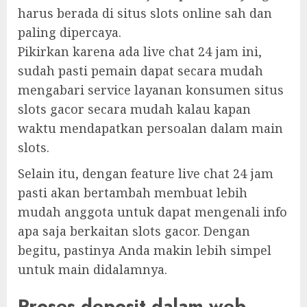
harus berada di situs slots online sah dan
paling dipercaya.
Pikirkan karena ada live chat 24 jam ini,
sudah pasti pemain dapat secara mudah
mengabari service layanan konsumen situs
slots gacor secara mudah kalau kapan
waktu mendapatkan persoalan dalam main
slots.
Selain itu, dengan feature live chat 24 jam
pasti akan bertambah membuat lebih
mudah anggota untuk dapat mengenali info
apa saja berkaitan slots gacor. Dengan
begitu, pastinya Anda makin lebih simpel
untuk main didalamnya.
Proses deposit dalam web