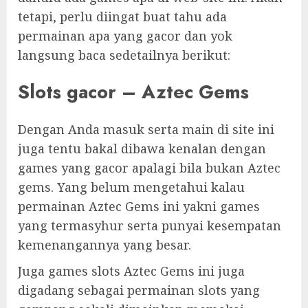
tetapi, perlu diingat buat tahu ada
permainan apa yang gacor dan yok
langsung baca sedetailnya berikut:
Slots gacor – Aztec Gems
Dengan Anda masuk serta main di site ini
juga tentu bakal dibawa kenalan dengan
games yang gacor apalagi bila bukan Aztec
gems. Yang belum mengetahui kalau
permainan Aztec Gems ini yakni games
yang termasyhur serta punyai kesempatan
kemenangannya yang besar.
Juga games slots Aztec Gems ini juga
digadang sebagai permainan slots yang