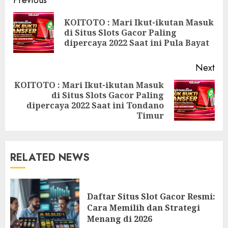
Continue
Reading
KOITOTO : Mari Ikut-ikutan Masuk
Pre
di Situs Slots Gacor Paling
pos
dipercaya 2022 Saat ini Pula Bayat
Next
KOITOTO : Mari Ikut-ikutan Masuk
di Situs Slots Gacor Paling
Next
dipercaya 2022 Saat ini Tondano
post:
Timur
RELATED NEWS
Daftar Situs Slot Gacor Resmi:
Cara Memilih dan Strategi
Menang di 2026