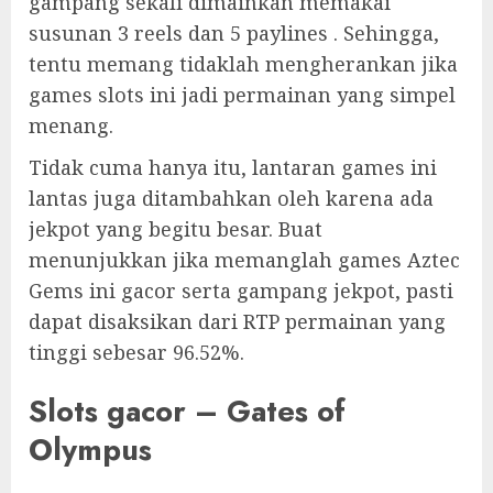
gampang sekali dimainkan memakai
susunan 3 reels dan 5 paylines . Sehingga,
tentu memang tidaklah mengherankan jika
games slots ini jadi permainan yang simpel
menang.
Tidak cuma hanya itu, lantaran games ini
lantas juga ditambahkan oleh karena ada
jekpot yang begitu besar. Buat
menunjukkan jika memanglah games Aztec
Gems ini gacor serta gampang jekpot, pasti
dapat disaksikan dari RTP permainan yang
tinggi sebesar 96.52%.
Slots gacor – Gates of
Olympus