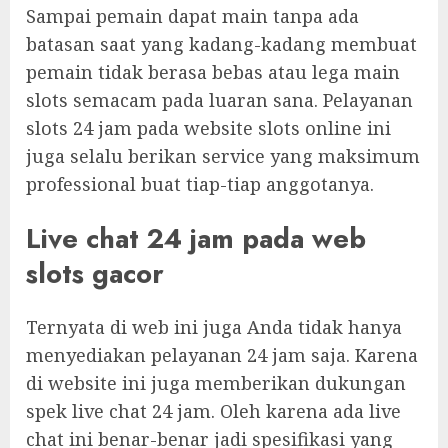
Sampai pemain dapat main tanpa ada
batasan saat yang kadang-kadang membuat
pemain tidak berasa bebas atau lega main
slots semacam pada luaran sana. Pelayanan
slots 24 jam pada website slots online ini
juga selalu berikan service yang maksimum
professional buat tiap-tiap anggotanya.
Live chat 24 jam pada web
slots gacor
Ternyata di web ini juga Anda tidak hanya
menyediakan pelayanan 24 jam saja. Karena
di website ini juga memberikan dukungan
spek live chat 24 jam. Oleh karena ada live
chat ini benar-benar jadi spesifikasi yang