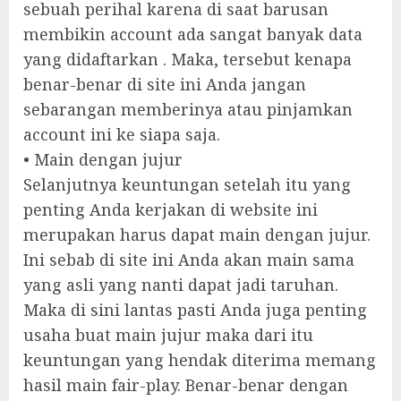
sebuah perihal karena di saat barusan
membikin account ada sangat banyak data
yang didaftarkan . Maka, tersebut kenapa
benar-benar di site ini Anda jangan
sebarangan memberinya atau pinjamkan
account ini ke siapa saja.
• Main dengan jujur
Selanjutnya keuntungan setelah itu yang
penting Anda kerjakan di website ini
merupakan harus dapat main dengan jujur.
Ini sebab di site ini Anda akan main sama
yang asli yang nanti dapat jadi taruhan.
Maka di sini lantas pasti Anda juga penting
usaha buat main jujur maka dari itu
keuntungan yang hendak diterima memang
hasil main fair-play. Benar-benar dengan