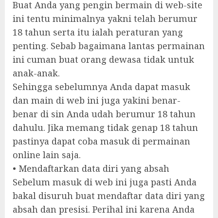
Buat Anda yang pengin bermain di web-site
ini tentu minimalnya yakni telah berumur
18 tahun serta itu ialah peraturan yang
penting. Sebab bagaimana lantas permainan
ini cuman buat orang dewasa tidak untuk
anak-anak.
Sehingga sebelumnya Anda dapat masuk
dan main di web ini juga yakini benar-
benar di sin Anda udah berumur 18 tahun
dahulu. Jika memang tidak genap 18 tahun
pastinya dapat coba masuk di permainan
online lain saja.
• Mendaftarkan data diri yang absah
Sebelum masuk di web ini juga pasti Anda
bakal disuruh buat mendaftar data diri yang
absah dan presisi. Perihal ini karena Anda