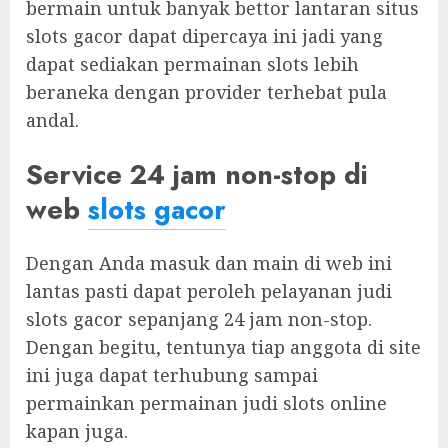
bermain untuk banyak bettor lantaran situs
slots gacor dapat dipercaya ini jadi yang
dapat sediakan permainan slots lebih
beraneka dengan provider terhebat pula
andal.
Service 24 jam non-stop di
web
slots gacor
Dengan Anda masuk dan main di web ini
lantas pasti dapat peroleh pelayanan judi
slots gacor sepanjang 24 jam non-stop.
Dengan begitu, tentunya tiap anggota di site
ini juga dapat terhubung sampai
permainkan permainan judi slots online
kapan juga.