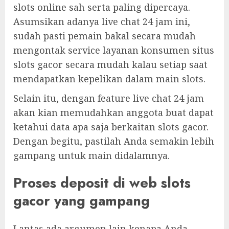
slots online sah serta paling dipercaya.
Asumsikan adanya live chat 24 jam ini,
sudah pasti pemain bakal secara mudah
mengontak service layanan konsumen situs
slots gacor secara mudah kalau setiap saat
mendapatkan kepelikan dalam main slots.
Selain itu, dengan feature live chat 24 jam
akan kian memudahkan anggota buat dapat
ketahui data apa saja berkaitan slots gacor.
Dengan begitu, pastilah Anda semakin lebih
gampang untuk main didalamnya.
Proses deposit di web slots
gacor yang gampang
Lantas ada argumen lain kenapa Anda