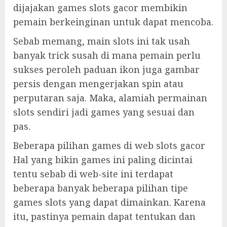
dijajakan games slots gacor membikin
pemain berkeinginan untuk dapat mencoba.
Sebab memang, main slots ini tak usah
banyak trick susah di mana pemain perlu
sukses peroleh paduan ikon juga gambar
persis dengan mengerjakan spin atau
perputaran saja. Maka, alamiah permainan
slots sendiri jadi games yang sesuai dan
pas.
Beberapa pilihan games di web slots gacor
Hal yang bikin games ini paling dicintai
tentu sebab di web-site ini terdapat
beberapa banyak beberapa pilihan tipe
games slots yang dapat dimainkan. Karena
itu, pastinya pemain dapat tentukan dan