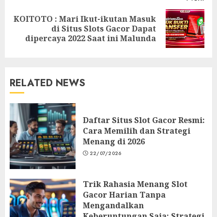
KOITOTO : Mari Ikut-ikutan Masuk
Next
di Situs Slots Gacor Dapat
post:
dipercaya 2022 Saat ini Malunda
RELATED NEWS
Daftar Situs Slot Gacor Resmi:
Cara Memilih dan Strategi
Menang di 2026
22/07/2026
Trik Rahasia Menang Slot
Gacor Harian Tanpa
Mengandalkan
Keberuntungan Saja: Strategi