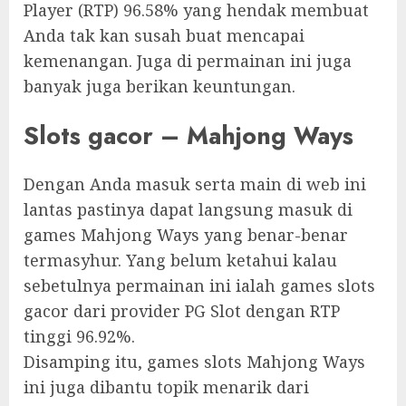
Player (RTP) 96.58% yang hendak membuat
Anda tak kan susah buat mencapai
kemenangan. Juga di permainan ini juga
banyak juga berikan keuntungan.
Slots gacor – Mahjong Ways
Dengan Anda masuk serta main di web ini
lantas pastinya dapat langsung masuk di
games Mahjong Ways yang benar-benar
termasyhur. Yang belum ketahui kalau
sebetulnya permainan ini ialah games slots
gacor dari provider PG Slot dengan RTP
tinggi 96.92%.
Disamping itu, games slots Mahjong Ways
ini juga dibantu topik menarik dari