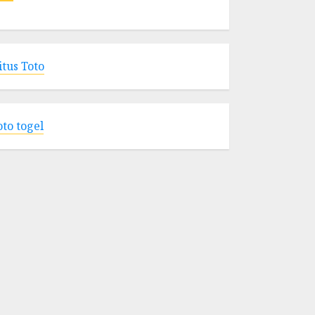
itus Toto
oto togel