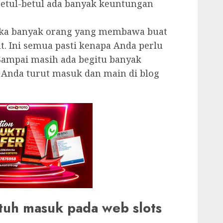
 betul-betul ada banyak keuntungan
jika banyak orang yang membawa buat
t. Ini semua pasti kenapa Anda perlu
 Sampai masih ada begitu banyak
Anda turut masuk dan main di blog
uh masuk pada web slots