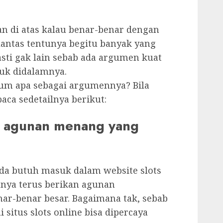
n di atas kalau benar-benar dengan
 lantas tentunya begitu banyak yang
asti gak lain sebab ada argumen kuat
uk didalamnya.
elum apa sebagai argumennya? Bila
ca sedetailnya berikut:
i agunan menang yang
a butuh masuk dalam website slots
nya terus berikan agunan
r-benar besar. Bagaimana tak, sebab
i situs slots online bisa dipercaya