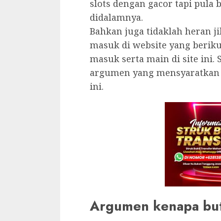
slots dengan gacor tapi pula
didalamnya.
Bahkan juga tidaklah heran 
masuk di website yang beriku
masuk serta main di site ini.
argumen yang mensyaratkan 
ini.
Argumen kenapa but