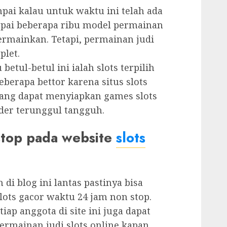
pai kalau untuk waktu ini telah ada
mpai beberapa ribu model permainan
permainkan. Tetapi, permainan judi
plet.
etul-betul ini ialah slots terpilih
berapa bettor karena situs slots
 yang dapat menyiapkan games slots
ider terunggul tangguh.
stop pada website
slots
i blog ini lantas pastinya bisa
ots gacor waktu 24 jam non stop.
iap anggota di site ini juga dapat
rmainan judi slots online kapan