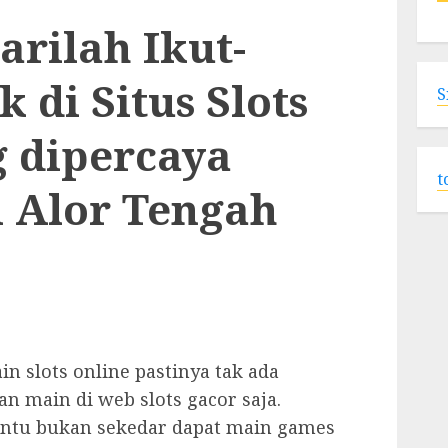
arilah Ikut-
 di Situs Slots
S
g dipercaya
t
i Alor Tengah
n slots online pastinya tak ada
n main di web slots gacor saja.
tentu bukan sekedar dapat main games