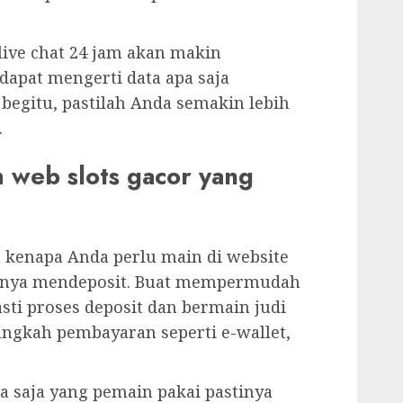
 live chat 24 jam akan makin
pat mengerti data apa saja
 begitu, pastilah Anda semakin lebih
.
m web slots gacor yang
 kenapa Anda perlu main di website
ngnya mendeposit. Buat mempermudah
sti proses deposit dan bermain judi
angkah pembayaran seperti e-wallet,
apa saja yang pemain pakai pastinya