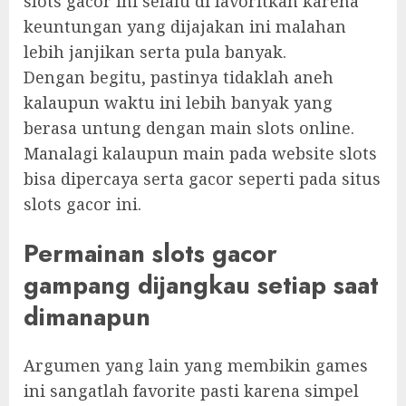
slots gacor ini selalu di favoritkan karena
keuntungan yang dijajakan ini malahan
lebih janjikan serta pula banyak.
Dengan begitu, pastinya tidaklah aneh
kalaupun waktu ini lebih banyak yang
berasa untung dengan main slots online.
Manalagi kalaupun main pada website slots
bisa dipercaya serta gacor seperti pada situs
slots gacor ini.
Permainan slots gacor
gampang dijangkau setiap saat
dimanapun
Argumen yang lain yang membikin games
ini sangatlah favorite pasti karena simpel