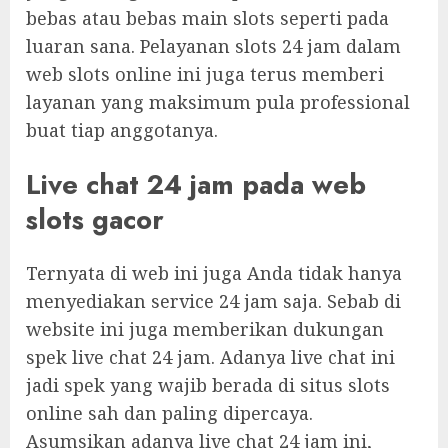
bebas atau bebas main slots seperti pada
luaran sana. Pelayanan slots 24 jam dalam
web slots online ini juga terus memberi
layanan yang maksimum pula professional
buat tiap anggotanya.
Live chat 24 jam pada web
slots gacor
Ternyata di web ini juga Anda tidak hanya
menyediakan service 24 jam saja. Sebab di
website ini juga memberikan dukungan
spek live chat 24 jam. Adanya live chat ini
jadi spek yang wajib berada di situs slots
online sah dan paling dipercaya.
Asumsikan adanya live chat 24 jam ini,