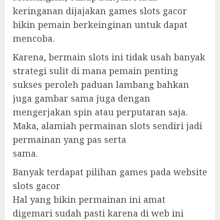
keringanan dijajakan games slots gacor
bikin pemain berkeinginan untuk dapat
mencoba.
Karena, bermain slots ini tidak usah banyak
strategi sulit di mana pemain penting
sukses peroleh paduan lambang bahkan
juga gambar sama juga dengan
mengerjakan spin atau perputaran saja.
Maka, alamiah permainan slots sendiri jadi
permainan yang pas serta
sama.
Banyak terdapat pilihan games pada website
slots gacor
Hal yang bikin permainan ini amat
digemari sudah pasti karena di web ini