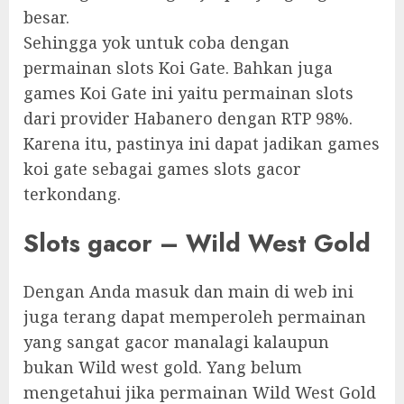
besar.
Sehingga yok untuk coba dengan
permainan slots Koi Gate. Bahkan juga
games Koi Gate ini yaitu permainan slots
dari provider Habanero dengan RTP 98%.
Karena itu, pastinya ini dapat jadikan games
koi gate sebagai games slots gacor
terkondang.
Slots gacor – Wild West Gold
Dengan Anda masuk dan main di web ini
juga terang dapat memperoleh permainan
yang sangat gacor manalagi kalaupun
bukan Wild west gold. Yang belum
mengetahui jika permainan Wild West Gold