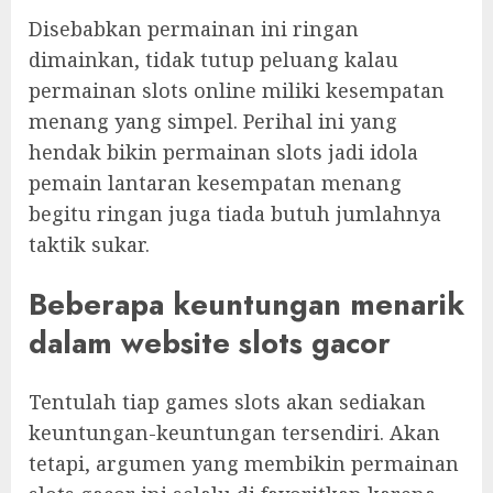
Disebabkan permainan ini ringan
dimainkan, tidak tutup peluang kalau
permainan slots online miliki kesempatan
menang yang simpel. Perihal ini yang
hendak bikin permainan slots jadi idola
pemain lantaran kesempatan menang
begitu ringan juga tiada butuh jumlahnya
taktik sukar.
Beberapa keuntungan menarik
dalam website slots gacor
Tentulah tiap games slots akan sediakan
keuntungan-keuntungan tersendiri. Akan
tetapi, argumen yang membikin permainan