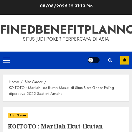
Skip
08/08/2026
12:31:15 PM
to
content
FINEDBENEFITPLAN
SITUS JUDI POKER TERPERCAYA DI ASIA
Primary
Menu
Home
Slot Gacor
KOITOTO : Marilah Ikut-ikutan Masuk di Situs Slots Gacor Paling
dipercaya 2022 Saat ini Amahai
Slot Gacor
KOITOTO : Marilah Ikut-ikutan