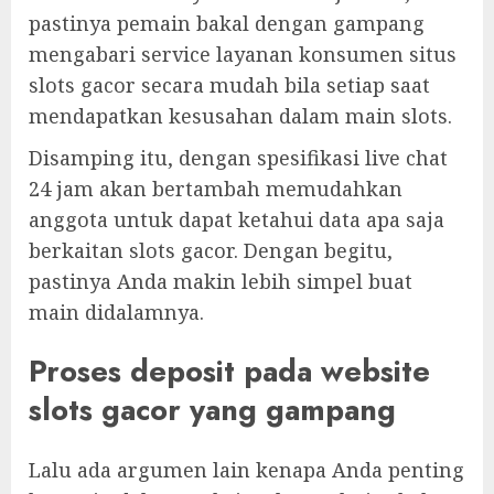
pastinya pemain bakal dengan gampang
mengabari service layanan konsumen situs
slots gacor secara mudah bila setiap saat
mendapatkan kesusahan dalam main slots.
Disamping itu, dengan spesifikasi live chat
24 jam akan bertambah memudahkan
anggota untuk dapat ketahui data apa saja
berkaitan slots gacor. Dengan begitu,
pastinya Anda makin lebih simpel buat
main didalamnya.
Proses deposit pada website
slots gacor yang gampang
Lalu ada argumen lain kenapa Anda penting