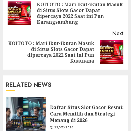
Reading
KOITOTO : Mari Ikut-ikutan Masuk
di Situs Slots Gacor Dapat
Pre
dipercaya 2022 Saat ini Pun
pos
Karangsambung
Next
KOITOTO : Mari Ikut-ikutan Masuk
di Situs Slots Gacor Dapat
Next
dipercaya 2022 Saat ini Pun
post:
Kuatnana
RELATED NEWS
Daftar Situs Slot Gacor Resmi:
Cara Memilih dan Strategi
Menang di 2026
22/07/2026