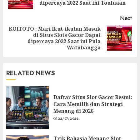
pos
dipercaya 2022 Saat ini Touluaan
Next
KOITOTO : Mari Ikut-ikutan Masuk
di Situs Slots Gacor Dapat
Next
dipercaya 2022 Saat ini Pula
post:
Watubangga
RELATED NEWS
Daftar Situs Slot Gacor Resmi:
Cara Memilih dan Strategi
Menang di 2026
22/07/2026
Trik Rahasia Menang Slot