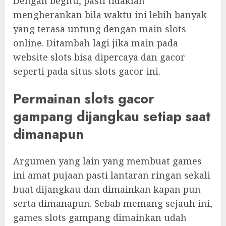
Dengan begitu, pasti tidaklah
mengherankan bila waktu ini lebih banyak
yang terasa untung dengan main slots
online. Ditambah lagi jika main pada
website slots bisa dipercaya dan gacor
seperti pada situs slots gacor ini.
Permainan slots gacor
gampang dijangkau setiap saat
dimanapun
Argumen yang lain yang membuat games
ini amat pujaan pasti lantaran ringan sekali
buat dijangkau dan dimainkan kapan pun
serta dimanapun. Sebab memang sejauh ini,
games slots gampang dimainkan udah