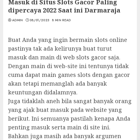
Masuk di Situs Slots Gacor Paling
dipercaya 2022 Saat ini Darmaraja
ADMIN
08/01/2023
8 MIN READ
Buat Anda yang ingin bermain slots online
pastinya tak ada kelirunya buat turut
masuk dan main di web slots gacor saja.
Dengan main di web-site ini tentunya tidak
cuma dapat main games slots dengan gacor
akan tetapi memanglah ada banyak
keuntungan didalamnya.
Juga tidaklah aneh bila sangat banyak orang
yang ajak buat masuk pada website yang
berikut. Ini semuanya pastilah kenapa Anda
penting masuk serta main di site ini.
Bahkan juga masih ada banyak argumen