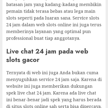
batasan jam yang kadang-kadang membikin
pemain tidak terasa bebas atau lega main
slots seperti pada luaran sana. Service slots
24 jam dalam web slots online ini juga terus
memberinya layanan yang optimal pun
professional buat tiap anggotanya.
Live chat 24 jam pada web
slots gacor
Ternyata di web ini juga Anda bukan cuma
menyuguhkan service 24 jam saja. Karena di
website ini juga memberikan dukungan
spek live chat 24 jam. Karena ada live chat
ini benar-benar jadi spek yang harus berada
di situs slots online sah serta bisa dipercaya.