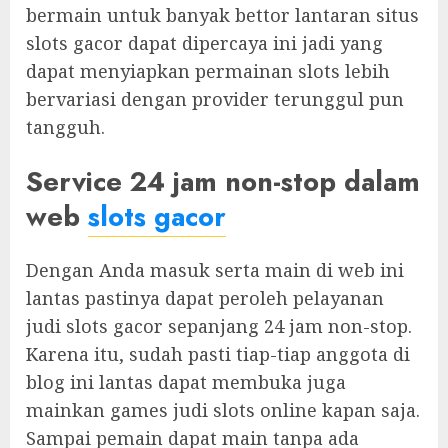
bermain untuk banyak bettor lantaran situs
slots gacor dapat dipercaya ini jadi yang
dapat menyiapkan permainan slots lebih
bervariasi dengan provider terunggul pun
tangguh.
Service 24 jam non-stop dalam
web
slots gacor
Dengan Anda masuk serta main di web ini
lantas pastinya dapat peroleh pelayanan
judi slots gacor sepanjang 24 jam non-stop.
Karena itu, sudah pasti tiap-tiap anggota di
blog ini lantas dapat membuka juga
mainkan games judi slots online kapan saja.
Sampai pemain dapat main tanpa ada