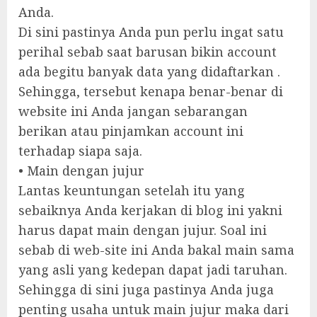
Anda.
Di sini pastinya Anda pun perlu ingat satu
perihal sebab saat barusan bikin account
ada begitu banyak data yang didaftarkan .
Sehingga, tersebut kenapa benar-benar di
website ini Anda jangan sebarangan
berikan atau pinjamkan account ini
terhadap siapa saja.
• Main dengan jujur
Lantas keuntungan setelah itu yang
sebaiknya Anda kerjakan di blog ini yakni
harus dapat main dengan jujur. Soal ini
sebab di web-site ini Anda bakal main sama
yang asli yang kedepan dapat jadi taruhan.
Sehingga di sini juga pastinya Anda juga
penting usaha untuk main jujur maka dari