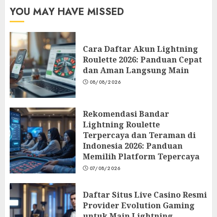
YOU MAY HAVE MISSED
Cara Daftar Akun Lightning
Roulette 2026: Panduan Cepat
dan Aman Langsung Main
08/08/2026
Rekomendasi Bandar
Lightning Roulette
Terpercaya dan Teraman di
Indonesia 2026: Panduan
Memilih Platform Tepercaya
07/08/2026
Daftar Situs Live Casino Resmi
Provider Evolution Gaming
untuk Main Lightning