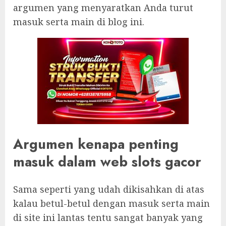
argumen yang menyaratkan Anda turut
masuk serta main di blog ini.
Argumen kenapa penting
masuk dalam web slots gacor
Sama seperti yang udah dikisahkan di atas
kalau betul-betul dengan masuk serta main
di site ini lantas tentu sangat banyak yang