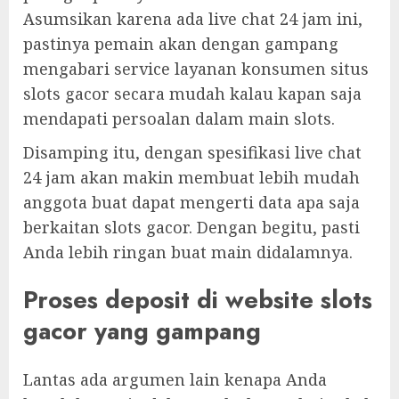
Asumsikan karena ada live chat 24 jam ini,
pastinya pemain akan dengan gampang
mengabari service layanan konsumen situs
slots gacor secara mudah kalau kapan saja
mendapati persoalan dalam main slots.
Disamping itu, dengan spesifikasi live chat
24 jam akan makin membuat lebih mudah
anggota buat dapat mengerti data apa saja
berkaitan slots gacor. Dengan begitu, pasti
Anda lebih ringan buat main didalamnya.
Proses deposit di website slots
gacor yang gampang
Lantas ada argumen lain kenapa Anda