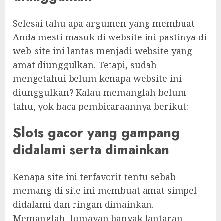
Selesai tahu apa argumen yang membuat
Anda mesti masuk di website ini pastinya di
web-site ini lantas menjadi website yang
amat diunggulkan. Tetapi, sudah
mengetahui belum kenapa website ini
diunggulkan? Kalau memanglah belum
tahu, yok baca pembicaraannya berikut:
Slots gacor yang gampang
didalami serta dimainkan
Kenapa site ini terfavorit tentu sebab
memang di site ini membuat amat simpel
didalami dan ringan dimainkan.
Memanglah, lumayan banyak lantaran