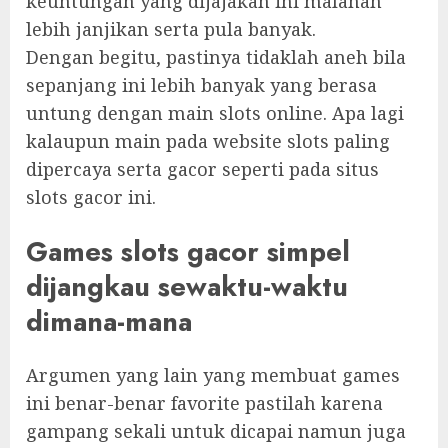
keuntungan yang dijajakan ini malahan
lebih janjikan serta pula banyak.
Dengan begitu, pastinya tidaklah aneh bila
sepanjang ini lebih banyak yang berasa
untung dengan main slots online. Apa lagi
kalaupun main pada website slots paling
dipercaya serta gacor seperti pada situs
slots gacor ini.
Games slots gacor simpel
dijangkau sewaktu-waktu
dimana-mana
Argumen yang lain yang membuat games
ini benar-benar favorite pastilah karena
gampang sekali untuk dicapai namun juga