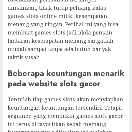
dimainkan, tidak tutup peluang kalau
games slots online miliki kesempatan
menang yang ringan. Perihal ini yang bisa
membuat games slots jadi idola pemain
lantaran kesempatan menang sangatlah
mudah sampai tanpa ada butuh banyak
taktik susah.
Beberapa keuntungan menarik
pada website slots gacor
Tentulah tiap games slots akan menyiapkan
keuntungan-keuntungan tersendiri. Tetapi,
argumen yang membikin games slots gacor
ini terus di favoritkan sebab memang