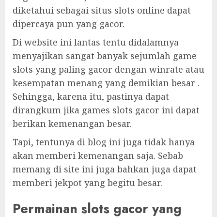
diketahui sebagai situs slots online dapat
dipercaya pun yang gacor.
Di website ini lantas tentu didalamnya
menyajikan sangat banyak sejumlah game
slots yang paling gacor dengan winrate atau
kesempatan menang yang demikian besar .
Sehingga, karena itu, pastinya dapat
dirangkum jika games slots gacor ini dapat
berikan kemenangan besar.
Tapi, tentunya di blog ini juga tidak hanya
akan memberi kemenangan saja. Sebab
memang di site ini juga bahkan juga dapat
memberi jekpot yang begitu besar.
Permainan slots gacor yang