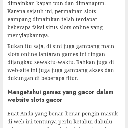
dimainkan kapan pun dan dimanapun.
Karena sejauh ini, permainan slots
gampang dimainkan telah terdapat
beberapa faksi situs slots online yang
menyiapkannya.
Bukan itu saja, di sini juga gampang main
slots online lantaran games ini ringan
dijangkau sewaktu-waktu. Bahkan juga di
web-site ini juga juga gampang akses dan
dukungan di beberapa fitur.
Mengetahui games yang gacor dalam
website slots gacor
Buat Anda yang benar-benar pengin masuk
di web ini tentunya perlu ketahui dahulu