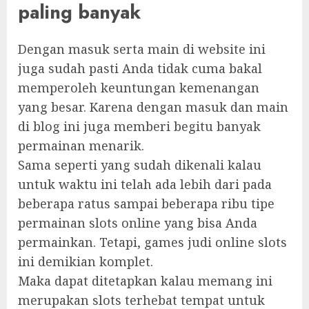
paling banyak
Dengan masuk serta main di website ini
juga sudah pasti Anda tidak cuma bakal
memperoleh keuntungan kemenangan
yang besar. Karena dengan masuk dan main
di blog ini juga memberi begitu banyak
permainan menarik.
Sama seperti yang sudah dikenali kalau
untuk waktu ini telah ada lebih dari pada
beberapa ratus sampai beberapa ribu tipe
permainan slots online yang bisa Anda
permainkan. Tetapi, games judi online slots
ini demikian komplet.
Maka dapat ditetapkan kalau memang ini
merupakan slots terhebat tempat untuk