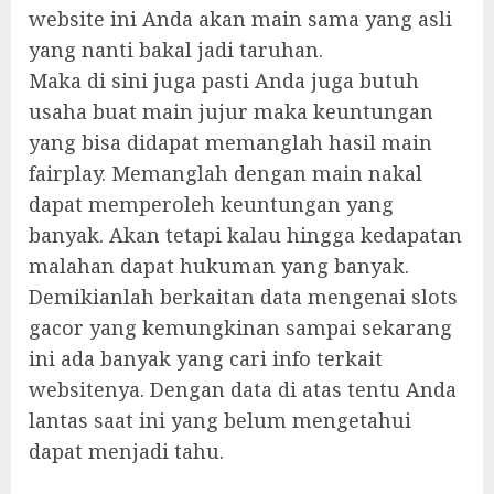
website ini Anda akan main sama yang asli
yang nanti bakal jadi taruhan.
Maka di sini juga pasti Anda juga butuh
usaha buat main jujur maka keuntungan
yang bisa didapat memanglah hasil main
fairplay. Memanglah dengan main nakal
dapat memperoleh keuntungan yang
banyak. Akan tetapi kalau hingga kedapatan
malahan dapat hukuman yang banyak.
Demikianlah berkaitan data mengenai slots
gacor yang kemungkinan sampai sekarang
ini ada banyak yang cari info terkait
websitenya. Dengan data di atas tentu Anda
lantas saat ini yang belum mengetahui
dapat menjadi tahu.