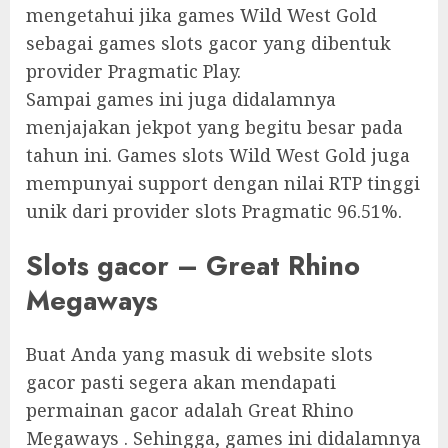
mengetahui jika games Wild West Gold
sebagai games slots gacor yang dibentuk
provider Pragmatic Play.
Sampai games ini juga didalamnya
menjajakan jekpot yang begitu besar pada
tahun ini. Games slots Wild West Gold juga
mempunyai support dengan nilai RTP tinggi
unik dari provider slots Pragmatic 96.51%.
Slots gacor – Great Rhino
Megaways
Buat Anda yang masuk di website slots
gacor pasti segera akan mendapati
permainan gacor adalah Great Rhino
Megaways . Sehingga, games ini didalamnya