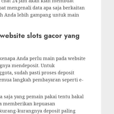
ve chat 24 jam akan kian membuat
at mengenali data apa saja berkaitan
ilah Anda lebih gampang untuk main
website slots gacor yang
 kenapa Anda perlu main pada website
ngnya mendeposit. Untuk
ta, sudah pasti proses deposit
 semua langkah pembayaran seperti e-
apa saja yang pemain pakai tentu bakal
a memberikan kepuasan
urang-kurangnya deposit paling