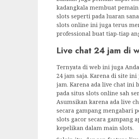
kadangkala membuat pemain t
slots seperti pada luaran sana
slots online ini juga terus m
professional buat tiap-tiap a
Live chat 24 jam di w
Ternyata di web ini juga An
24 jam saja. Karena di site in
jam. Karena ada live chat ini
pada situs slots online sah se
Asumsikan karena ada live ch
secara gampang mengabari p
slots gacor secara gampang a
kepelikan dalam main slots.