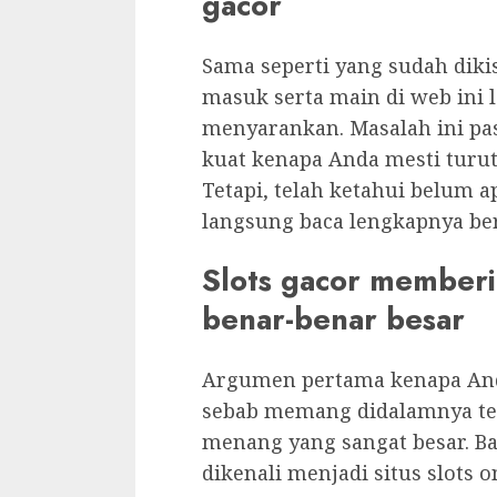
gacor
Sama seperti yang sudah dik
masuk serta main di web ini 
menyarankan. Masalah ini pas
kuat kenapa Anda mesti turu
Tetapi, telah ketahui belum 
langsung baca lengkapnya ber
Slots gacor member
benar-benar besar
Argumen pertama kenapa Anda
sebab memang didalamnya t
menang yang sangat besar. Ba
dikenali menjadi situs slots o