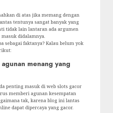
isahkan di atas jika memang dengan
lantas tentunya sangat banyak yang
ti tidak lain lantaran ada argumen
t masuk didalamnya.
apa sebagai faktanya? Kalau belum yok
ikut:
i agunan menang yang
 penting masuk di web slots gacor
erus memberi agunan kesempatan
gaimana tak, karena blog ini lantas
nline dapat dipercaya yang gacor.