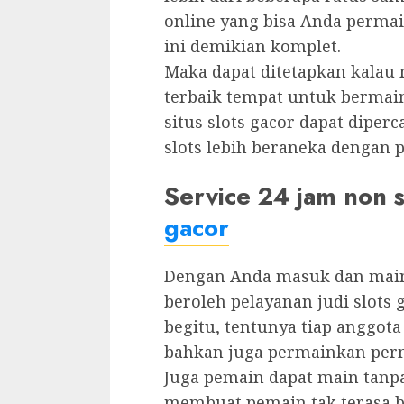
online yang bisa Anda permain
ini demikian komplet.
Maka dapat ditetapkan kalau
terbaik tempat untuk bermain
situs slots gacor dapat diper
slots lebih beraneka dengan p
Service 24 jam non 
gacor
Dengan Anda masuk dan main d
beroleh pelayanan judi slots
begitu, tentunya tiap anggota
bahkan juga permainkan perma
Juga pemain dapat main tanpa
membuat pemain tak terasa be