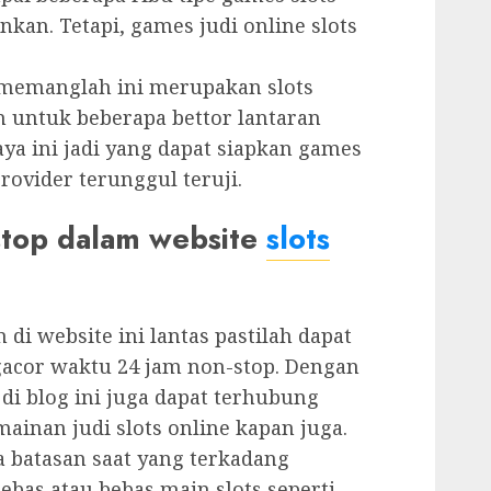
kan. Tetapi, games judi online slots
 memanglah ini merupakan slots
 untuk beberapa bettor lantaran
caya ini jadi yang dapat siapkan games
rovider terunggul teruji.
stop dalam website
slots
i website ini lantas pastilah dapat
 gacor waktu 24 jam non-stop. Dengan
 di blog ini juga dapat terhubung
inan judi slots online kapan juga.
 batasan saat yang terkadang
bas atau bebas main slots seperti