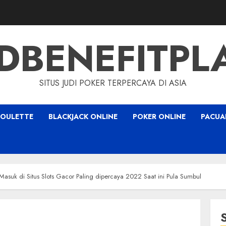
EDBENEFITP
SITUS JUDI POKER TERPERCAYA DI ASIA
ROULETTE
BLACKJACK ONLINE
POKER ONLINE
PACUA
 Masuk di Situs Slots Gacor Paling dipercaya 2022 Saat ini Pula Sumbul