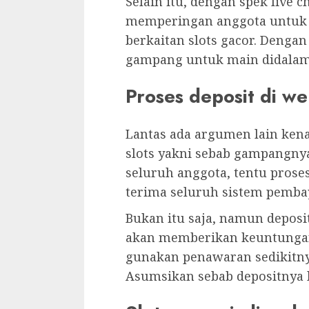
Selain itu, dengan spek live 
memperingan anggota untuk d
berkaitan slots gacor. Dengan
gampang untuk main didalam
Proses deposit di we
Lantas ada argumen lain ken
slots yakni sebab gampangn
seluruh anggota, tentu proses
terima seluruh sistem pembay
Bukan itu saja, namun deposi
akan memberikan keuntunga
gunakan penawaran sedikitnya
Asumsikan sebab depositnya l