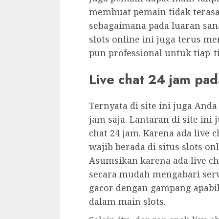
membuat pemain tidak terasa 
sebagaimana pada luaran sana
slots online ini juga terus
pun professional untuk tiap-t
Live chat 24 jam pad
Ternyata di site ini juga An
jam saja. Lantaran di site in
chat 24 jam. Karena ada live c
wajib berada di situs slots on
Asumsikan karena ada live cha
secara mudah mengabari serv
gacor dengan gampang apabil
dalam main slots.