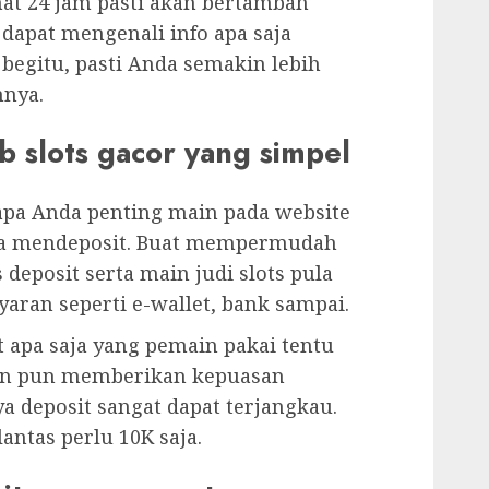
chat 24 jam pasti akan bertambah
apat mengenali info apa saja
 begitu, pasti Anda semakin lebih
nya.
b slots gacor yang simpel
apa Anda penting main pada website
ya mendeposit. Buat mempermudah
 deposit serta main judi slots pula
aran seperti e-wallet, bank sampai.
t apa saja yang pemain pakai tentu
n pun memberikan kepuasan
 deposit sangat dapat terjangkau.
antas perlu 10K saja.