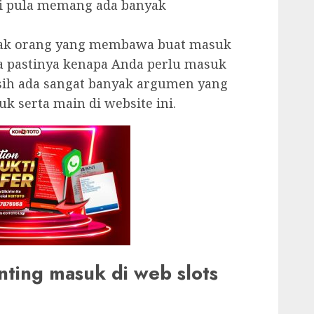
pi pula memang ada banyak
nyak orang yang membawa buat masuk
a pastinya kenapa Anda perlu masuk
asih ada sangat banyak argumen yang
 serta main di website ini.
ting masuk di web slots