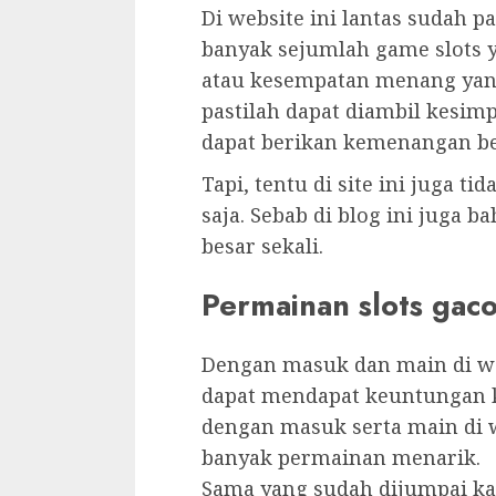
Di website ini lantas sudah 
banyak sejumlah game slots 
atau kesempatan menang yang
pastilah dapat diambil kesimp
dapat berikan kemenangan be
Tapi, tentu di site ini juga 
saja. Sebab di blog ini juga 
besar sekali.
Permainan slots gac
Dengan masuk dan main di we
dapat mendapat keuntungan 
dengan masuk serta main di w
banyak permainan menarik.
Sama yang sudah dijumpai kal