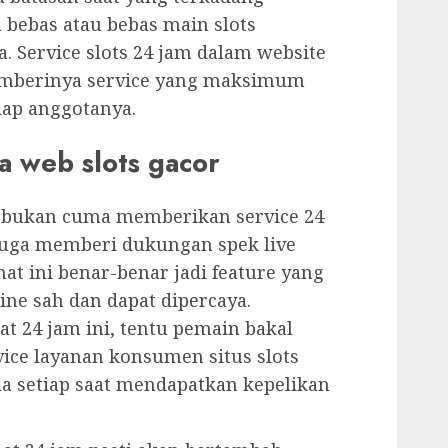
bebas atau bebas main slots
. Service slots 24 jam dalam website
 memberinya service yang maksimum
iap anggotanya.
a web slots gacor
da bukan cuma memberikan service 24
i juga memberi dukungan spek live
hat ini benar-benar jadi feature yang
line sah dan dapat dipercaya.
t 24 jam ini, tentu pemain bakal
ice layanan konsumen situs slots
a setiap saat mendapatkan kepelikan